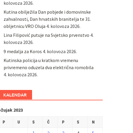
kolovoza 2026.
Kutina obilježila Dan pobjede i domovinske
zahvalnosti, Dan hrvatskih branitelja te 31.
obljetnicu VRO Oluja
4. kolovoza 2026.
Lina Filipović putuje na Svjetsko prvenstvo
4.
kolovoza 2026.
9 medalja za Koros
4. kolovoza 2026.
Kutinska policija u kratkom vremenu
privremeno oduzela dva električna romobila
4. kolovoza 2026.
KALENDAR
ožujak 2023
P
U
S
Č
P
S
N