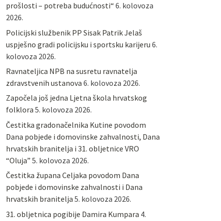
prošlosti – potreba budućnosti“
6. kolovoza
2026.
Policijski službenik PP Sisak Patrik Jelaš
uspješno gradi policijsku i sportsku karijeru
6.
kolovoza 2026.
Ravnateljica NPB na susretu ravnatelja
zdravstvenih ustanova
6. kolovoza 2026.
Započela još jedna Ljetna škola hrvatskog
folklora
5. kolovoza 2026.
Čestitka gradonačelnika Kutine povodom
Dana pobjede i domovinske zahvalnosti, Dana
hrvatskih branitelja i 31. obljetnice VRO
“Oluja”
5. kolovoza 2026.
Čestitka župana Celjaka povodom Dana
pobjede i domovinske zahvalnosti i Dana
hrvatskih branitelja
5. kolovoza 2026.
31. obljetnica pogibije Damira Kumpara
4.