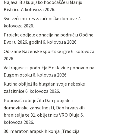
Najava: Biskupijsko hodočašće u Mariju
Bistricu
7. kolovoza 2026.
Sve veći interes za učeničke domove
7.
kolovoza 2026.
Projekt dodjele donacija na području Općine
Dvor u 2026. godini
6. kolovoza 2026.
Održane Bazenske sportske igre
6. kolovoza
2026.
Vatrogasci s područja Moslavine ponovno na
Dugom otoku
6. kolovoza 2026.
Kutina obilježila blagdan svoje nebeske
zaštitnice
6. kolovoza 2026.
Popovača obilježila Dan pobjede i
domovinske zahvalnosti, Dan hrvatskih
branitelja te 31. obljetnicu VRO Oluja
6.
kolovoza 2026.
30. maraton arapskih konja „Tradicija