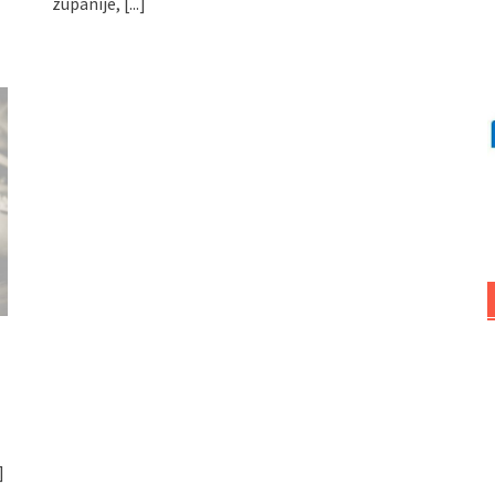
županije,
[...]
]