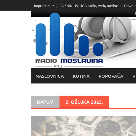
Skoči
Impresum
CJENIK USLUGA radio, web, novine
Pravo 
do
sadržaja
NASLOVNICA
KUTINA
POPOVAČA
V
DATUM
2. OŽUJKA 2023.