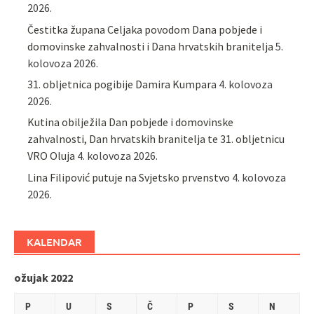
2026.
Čestitka župana Celjaka povodom Dana pobjede i
domovinske zahvalnosti i Dana hrvatskih branitelja
5.
kolovoza 2026.
31. obljetnica pogibije Damira Kumpara
4. kolovoza
2026.
Kutina obilježila Dan pobjede i domovinske
zahvalnosti, Dan hrvatskih branitelja te 31. obljetnicu
VRO Oluja
4. kolovoza 2026.
Lina Filipović putuje na Svjetsko prvenstvo
4. kolovoza
2026.
KALENDAR
ožujak 2022
P
U
S
Č
P
S
N