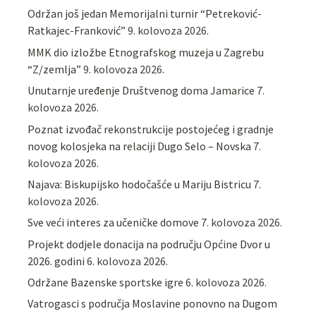
Održan još jedan Memorijalni turnir “Petreković-
Ratkajec-Franković”
9. kolovoza 2026.
MMK dio izložbe Etnografskog muzeja u Zagrebu
“Z/zemlja”
9. kolovoza 2026.
Unutarnje uređenje Društvenog doma Jamarice
7.
kolovoza 2026.
Poznat izvođač rekonstrukcije postojećeg i gradnje
novog kolosjeka na relaciji Dugo Selo – Novska
7.
kolovoza 2026.
Najava: Biskupijsko hodočašće u Mariju Bistricu
7.
kolovoza 2026.
Sve veći interes za učeničke domove
7. kolovoza 2026.
Projekt dodjele donacija na području Općine Dvor u
2026. godini
6. kolovoza 2026.
Održane Bazenske sportske igre
6. kolovoza 2026.
Vatrogasci s područja Moslavine ponovno na Dugom