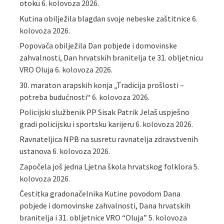
otoku
6. kolovoza 2026.
Kutina obilježila blagdan svoje nebeske zaštitnice
6.
kolovoza 2026.
Popovača obilježila Dan pobjede i domovinske
zahvalnosti, Dan hrvatskih branitelja te 31. obljetnicu
VRO Oluja
6. kolovoza 2026.
30. maraton arapskih konja „Tradicija prošlosti –
potreba budućnosti“
6. kolovoza 2026.
Policijski službenik PP Sisak Patrik Jelaš uspješno
gradi policijsku i sportsku karijeru
6. kolovoza 2026.
Ravnateljica NPB na susretu ravnatelja zdravstvenih
ustanova
6. kolovoza 2026.
Započela još jedna Ljetna škola hrvatskog folklora
5.
kolovoza 2026.
Čestitka gradonačelnika Kutine povodom Dana
pobjede i domovinske zahvalnosti, Dana hrvatskih
branitelja i 31. obljetnice VRO “Oluja”
5. kolovoza