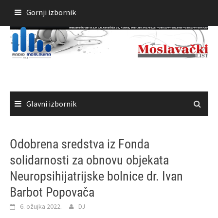
Skoči
Gornji izbornik
do
sadržaja
Glavni izbornik
Odobrena sredstva iz Fonda
solidarnosti za obnovu objekata
Neuropsihijatrijske bolnice dr. Ivan
Barbot Popovača
6. ožujka 2022.
DJ