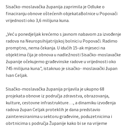
Sisačko-moslavačka županija zaprimila je Odluke o
finaciranju obnove oštećenih objekataBolnice u Popovači
vrijednosti oko 3,6 milijuna kuna.
„Već u ponedjeljak krećemo s javnom nabavom za izvođenje
radova na Neuropsihijatrijskoj bolnici u Popovači. Radimo
promptno, nema čekanja. U idućih 15-ak mjeseci na
objektima čija je obnova u nadležnosti Sisačko-moslavačke
županije očekujemo građevinske radove u vrijednosti oko
745 milijuna kuna.”, istaknuo je sisačko- moslavački župan
Ivan Celjak.
Sisačko-moslavačka županija prijavila je ukupno 68
projekata obnove iz područja zdravstva, obrazovanja,
kulture, cestovne infrastrukture…, a dinamiku izvođenja
radova župan Celjak proteklih je dana predstavio
zainteresiranima u sektoru građevine, poduzetnicima i
obrtnicima s područja Županije kako bi se na vrijeme