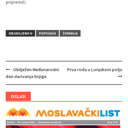
pripremili.
OBJAVLJENO U
POPOVAČA
ŽUPANIJA
Obilježen Međunarodni
Prva roda u Lonjskom polju
Navigacija
dan darivanja knjiga
objava
OGLASI