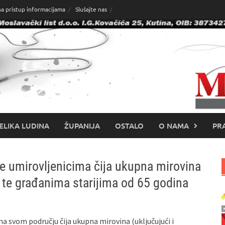
na pristup informacijama
Slušajte nas
ELIKA LUDINA
ŽUPANIJA
OSTALO
O NAMA
PRA
e umirovljenicima čija ukupna mirovina
 te građanima starijima od 65 godina
a svom području čija ukupna mirovina (uključujući i