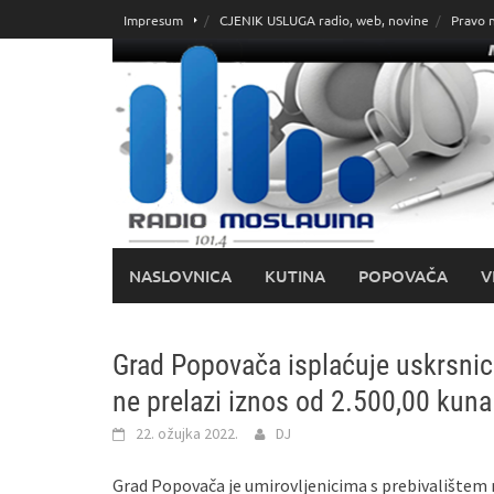
Skoči
Impresum
CJENIK USLUGA radio, web, novine
Pravo 
do
sadržaja
NASLOVNICA
KUTINA
POPOVAČA
V
Grad Popovača isplaćuje uskrsnic
ne prelazi iznos od 2.500,00 kuna
22. ožujka 2022.
DJ
Grad Popovača je umirovljenicima s prebivalištem n