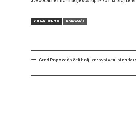
Sve dodatne informacije dostupne su i na broj tele
OBJAVLJENO U
POPOVAČA
Grad Popovača želi bolji zdravstveni standar
Navigacija
objava