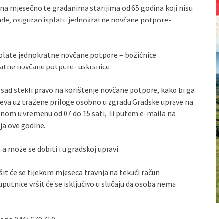
na mjesečno te građanima starijima od 65 godina koji nisu
ade, osigurao isplatu jednokratne novčane potpore-
 isplate jednokratne novčane potpore – božićnice
atne novčane potpore- uskrsnice.
 tek sad stekli pravo na korištenje novčane potpore, kako bi ga
htjeva uz tražene priloge osobno u zgradu Gradske uprave na
nom u vremenu od 07 do 15 sati, ili putem e-maila na
ja ove godine.
 a može se dobiti i u gradskoj upravi.
it će se tijekom mjeseca travnja na tekući račun
putnice vršit će se isključivo u slučaju da osoba nema