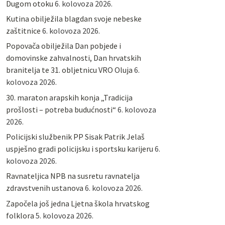
Dugom otoku
6. kolovoza 2026.
Kutina obilježila blagdan svoje nebeske
zaštitnice
6. kolovoza 2026.
Popovača obilježila Dan pobjede i
domovinske zahvalnosti, Dan hrvatskih
branitelja te 31. obljetnicu VRO Oluja
6.
kolovoza 2026.
30. maraton arapskih konja „Tradicija
prošlosti – potreba budućnosti“
6. kolovoza
2026.
Policijski službenik PP Sisak Patrik Jelaš
uspješno gradi policijsku i sportsku karijeru
6.
kolovoza 2026.
Ravnateljica NPB na susretu ravnatelja
zdravstvenih ustanova
6. kolovoza 2026.
Započela još jedna Ljetna škola hrvatskog
folklora
5. kolovoza 2026.