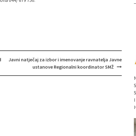
fona 044/ 679 750.
d
Javni natječaj za izbor i imenovanje ravnatelja Javne
ustanove Regionalni koordinator SMŽ
I