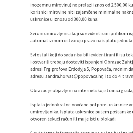
inozemnu mirovinu) ne prelazi iznos od 2.500,00 ku
korisnici mirovine niti zajamčene minimalne nakn
uskrsnice u iznosu od 300,00 kuna.
Svi oni umirovljenici koji su evidentirani prilikom
automatizmom ostvaruju pravo na isplatu jednokr
Svi ostali koji do sada nisu bili evidentirani ili su
i ostvarili trebaju dostaviti ispunjeni Obrazac Za
adresi Trg grofova Erdodyja 5, Popovača, radnim da
adresu: sandra.horvat@popovaca.hr, i to do 4. travn
Obrazac je objavljen na internetskoj stranici grada,
Isplata jednokratne novčane potpore- uskrsnice vrš
umirovljenika. Isplata uskrsnice putem poštanske u
otvoren tekući račun ili mu je isti u blokadi.