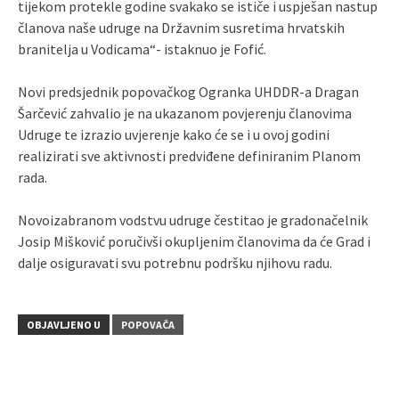
tijekom protekle godine svakako se ističe i uspješan nastup
članova naše udruge na Državnim susretima hrvatskih
branitelja u Vodicama“- istaknuo je Fofić.
Novi predsjednik popovačkog Ogranka UHDDR-a Dragan
Šarčević zahvalio je na ukazanom povjerenju članovima
Udruge te izrazio uvjerenje kako će se i u ovoj godini
realizirati sve aktivnosti predviđene definiranim Planom
rada.
Novoizabranom vodstvu udruge čestitao je gradonačelnik
Josip Mišković poručivši okupljenim članovima da će Grad i
dalje osiguravati svu potrebnu podršku njihovu radu.
OBJAVLJENO U
POPOVAČA