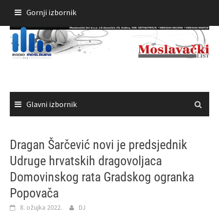
Skoči
Gornji izbornik
do
sadržaja
Glavni izbornik
Dragan Šarčević novi je predsjednik
Udruge hrvatskih dragovoljaca
Domovinskog rata Gradskog ogranka
Popovača
8. ožujka 2022.
DJ