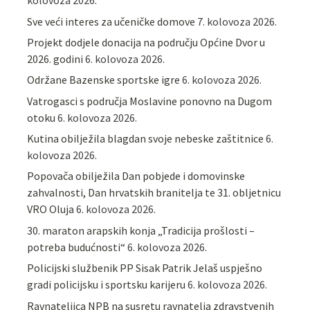
kolovoza 2026.
Sve veći interes za učeničke domove
7. kolovoza 2026.
Projekt dodjele donacija na području Općine Dvor u
2026. godini
6. kolovoza 2026.
Održane Bazenske sportske igre
6. kolovoza 2026.
Vatrogasci s područja Moslavine ponovno na Dugom
otoku
6. kolovoza 2026.
Kutina obilježila blagdan svoje nebeske zaštitnice
6.
kolovoza 2026.
Popovača obilježila Dan pobjede i domovinske
zahvalnosti, Dan hrvatskih branitelja te 31. obljetnicu
VRO Oluja
6. kolovoza 2026.
30. maraton arapskih konja „Tradicija prošlosti –
potreba budućnosti“
6. kolovoza 2026.
Policijski službenik PP Sisak Patrik Jelaš uspješno
gradi policijsku i sportsku karijeru
6. kolovoza 2026.
Ravnateljica NPB na susretu ravnatelja zdravstvenih