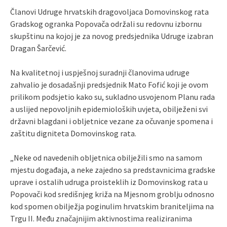
Članovi Udruge hrvatskih dragovoljaca Domovinskog rata
Gradskog ogranka Popovača održali su redovnu izbornu
skupštinu na kojoj je za novog predsjednika Udruge izabran
Dragan Šarčević.
Na kvalitetnoj i uspješnoj suradnji članovima udruge
zahvalio je dosadašnji predsjednik Mato Fofić koji je ovom
prilikom podsjetio kako su, sukladno usvojenom Planu rada
a uslijed nepovoljnih epidemioloških uvjeta, obilježeni svi
državni blagdani i obljetnice vezane za očuvanje spomena i
zaštitu digniteta Domovinskog rata.
„Neke od navedenih obljetnica obilježili smo na samom
mjestu događaja, a neke zajedno sa predstavnicima gradske
uprave i ostalih udruga proisteklih iz Domovinskog rata u
Popovači kod središnjeg križa na Mjesnom groblju odnosno
kod spomen obilježja poginulim hrvatskim braniteljima na
Trgu II. Među značajnijim aktivnostima realiziranima