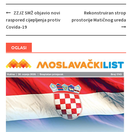
ZZJZ SMŽ objavio novi
Rekonstruiran strop
Navigacija
raspored cijepljenja protiv
prostorije Matičnog ureda
objava
Covida-19
OGLASI