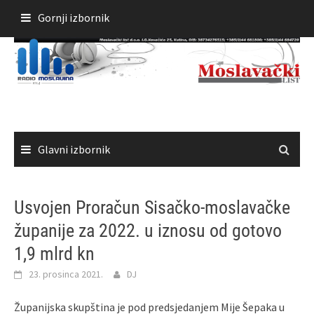
Skoči
Gornji izbornik
do
sadržaja
Glavni izbornik
Usvojen Proračun Sisačko-moslavačke
županije za 2022. u iznosu od gotovo
1,9 mlrd kn
23. prosinca 2021.
DJ
Županijska skupština je pod predsjedanjem Mije Šepaka u