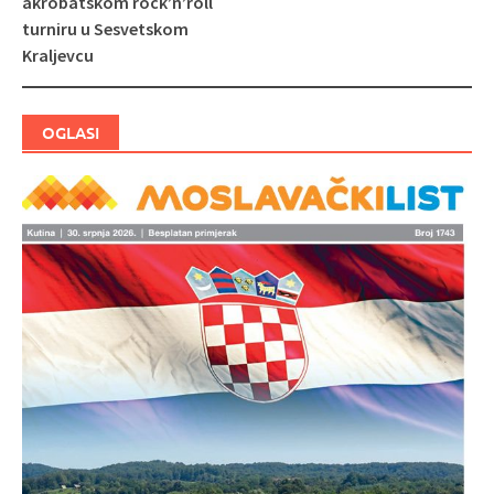
akrobatskom rock’n’roll
turniru u Sesvetskom
Kraljevcu
OGLASI