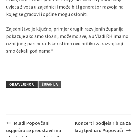
uvjeta života u zajednici i može biti generator razvoja na
kojeg se gradovi i općine mogu osloniti.
Zajedništvo je ključno, primjer drugih razvijenih županija
pokazuje ako smo složni, možemo sve, a u Vladi RH imamo
ozbiljnog partnera. Iskoristimo ovu priliku za razvoj koji
smo čekali godinama.“
OBJAVLJENO U
ŽUPANIJA
Mladi Popovčani
Koncert i podjela ribica za
Navigacija
uspješno se predstavili na
kraj tjedna u Popovači
objava