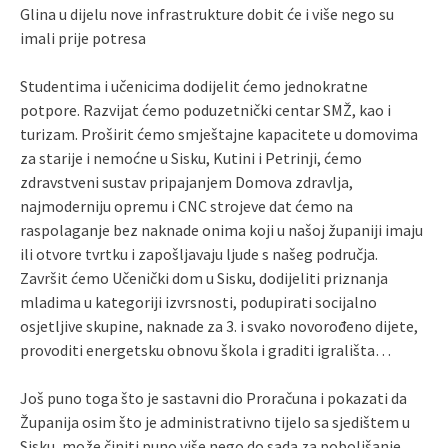
Glina u dijelu nove infrastrukture dobit će i više nego su
imali prije potresa
Studentima i učenicima dodijelit ćemo jednokratne
potpore. Razvijat ćemo poduzetnički centar SMŽ, kao i
turizam. Proširit ćemo smještajne kapacitete u domovima
za starije i nemoćne u Sisku, Kutini i Petrinji, ćemo
zdravstveni sustav pripajanjem Domova zdravlja,
najmoderniju opremu i CNC strojeve dat ćemo na
raspolaganje bez naknade onima koji u našoj županiji imaju
ili otvore tvrtku i zapošljavaju ljude s našeg područja.
Završit ćemo Učenički dom u Sisku, dodijeliti priznanja
mladima u kategoriji izvrsnosti, podupirati socijalno
osjetljive skupine, naknade za 3. i svako novorođeno dijete,
provoditi energetsku obnovu škola i graditi igrališta…
Još puno toga što je sastavni dio Proračuna i pokazati da
Županija osim što je administrativno tijelo sa sjedištem u
Sisku, može činiti puno više nego do sada za poboljšanje