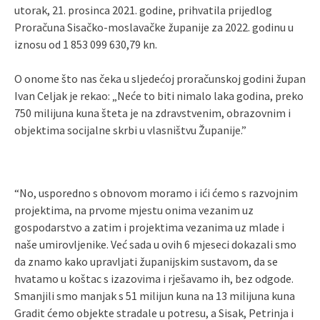
utorak, 21. prosinca 2021. godine, prihvatila prijedlog
Proračuna Sisačko-moslavačke županije za 2022. godinu u
iznosu od 1 853 099 630,79 kn.
O onome što nas čeka u sljedećoj proračunskoj godini župan
Ivan Celjak je rekao: „Neće to biti nimalo laka godina, preko
750 milijuna kuna šteta je na zdravstvenim, obrazovnim i
objektima socijalne skrbi u vlasništvu Županije.”
“No, usporedno s obnovom moramo i ići ćemo s razvojnim
projektima, na prvome mjestu onima vezanim uz
gospodarstvo a zatim i projektima vezanima uz mlade i
naše umirovljenike. Već sada u ovih 6 mjeseci dokazali smo
da znamo kako upravljati županijskim sustavom, da se
hvatamo u koštac s izazovima i rješavamo ih, bez odgode.
Smanjili smo manjak s 51 milijun kuna na 13 milijuna kuna
Gradit ćemo objekte stradale u potresu, a Sisak, Petrinja i