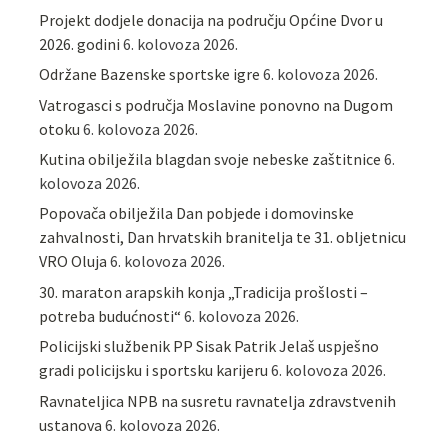
Projekt dodjele donacija na području Općine Dvor u
2026. godini
6. kolovoza 2026.
Održane Bazenske sportske igre
6. kolovoza 2026.
Vatrogasci s područja Moslavine ponovno na Dugom
otoku
6. kolovoza 2026.
Kutina obilježila blagdan svoje nebeske zaštitnice
6.
kolovoza 2026.
Popovača obilježila Dan pobjede i domovinske
zahvalnosti, Dan hrvatskih branitelja te 31. obljetnicu
VRO Oluja
6. kolovoza 2026.
30. maraton arapskih konja „Tradicija prošlosti –
potreba budućnosti“
6. kolovoza 2026.
Policijski službenik PP Sisak Patrik Jelaš uspješno
gradi policijsku i sportsku karijeru
6. kolovoza 2026.
Ravnateljica NPB na susretu ravnatelja zdravstvenih
ustanova
6. kolovoza 2026.