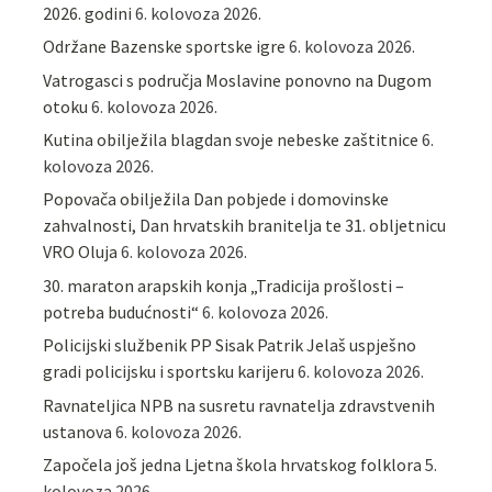
2026. godini
6. kolovoza 2026.
Održane Bazenske sportske igre
6. kolovoza 2026.
Vatrogasci s područja Moslavine ponovno na Dugom
otoku
6. kolovoza 2026.
Kutina obilježila blagdan svoje nebeske zaštitnice
6.
kolovoza 2026.
Popovača obilježila Dan pobjede i domovinske
zahvalnosti, Dan hrvatskih branitelja te 31. obljetnicu
VRO Oluja
6. kolovoza 2026.
30. maraton arapskih konja „Tradicija prošlosti –
potreba budućnosti“
6. kolovoza 2026.
Policijski službenik PP Sisak Patrik Jelaš uspješno
gradi policijsku i sportsku karijeru
6. kolovoza 2026.
Ravnateljica NPB na susretu ravnatelja zdravstvenih
ustanova
6. kolovoza 2026.
Započela još jedna Ljetna škola hrvatskog folklora
5.
kolovoza 2026.