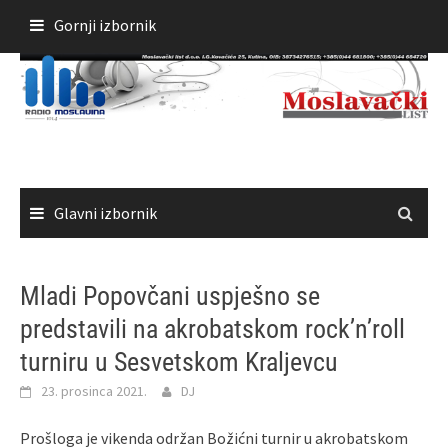
Skoči
Gornji izbornik
do
sadržaja
Glavni izbornik
Mladi Popovčani uspješno se
predstavili na akrobatskom rock’n’roll
turniru u Sesvetskom Kraljevcu
23. prosinca 2021.
DJ
Prošloga je vikenda održan Božićni turnir u akrobatskom