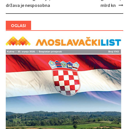
država je nesposobna
mlrd kn
OGLASI