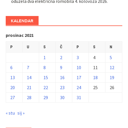
oduzela dva električna romobila
4. kolovoza 2026.
KALENDAR
prosinac 2021
P
U
S
Č
P
S
N
1
2
3
4
5
6
7
8
9
10
11
12
13
14
15
16
17
18
19
20
21
22
23
24
25
26
27
28
29
30
31
« stu
sij »