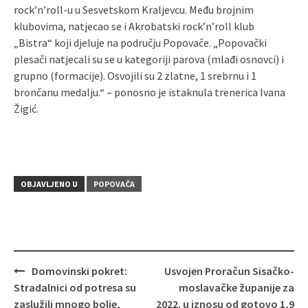
rock’n’roll-u u Sesvetskom Kraljevcu. Među brojnim
klubovima, natjecao se i Akrobatski rock’n’roll klub
„Bistra“ koji djeluje na području Popovače. „Popovački
plesači natjecali su se u kategoriji parova (mlađi osnovci) i
grupno (formacije). Osvojili su 2 zlatne, 1 srebrnu i 1
brončanu medalju.“ – ponosno je istaknula trenerica Ivana
Žigić.
OBJAVLJENO U
POPOVAČA
Domovinski pokret:
Usvojen Proračun Sisačko-
Navigacija
Stradalnici od potresa su
moslavačke županije za
objava
zaslužili mnogo bolje,
2022. u iznosu od gotovo 1,9