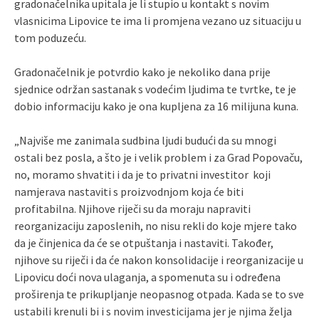
gradonačelnika upitala je li stupio u kontakt s novim
vlasnicima Lipovice te ima li promjena vezano uz situaciju u
tom poduzeću.
Gradonačelnik je potvrdio kako je nekoliko dana prije
sjednice održan sastanak s vodećim ljudima te tvrtke, te je
dobio informaciju kako je ona kupljena za 16 milijuna kuna.
„Najviše me zanimala sudbina ljudi budući da su mnogi
ostali bez posla, a što je i velik problem i za Grad Popovaču,
no, moramo shvatiti i da je to privatni investitor koji
namjerava nastaviti s proizvodnjom koja će biti
profitabilna. Njihove riječi su da moraju napraviti
reorganizaciju zaposlenih, no nisu rekli do koje mjere tako
da je činjenica da će se otpuštanja i nastaviti. Također,
njihove su riječi i da će nakon konsolidacije i reorganizacije u
Lipovicu doći nova ulaganja, a spomenuta su i određena
proširenja te prikupljanje neopasnog otpada. Kada se to sve
ustabili krenuli bi i s novim investicijama jer je njima želja