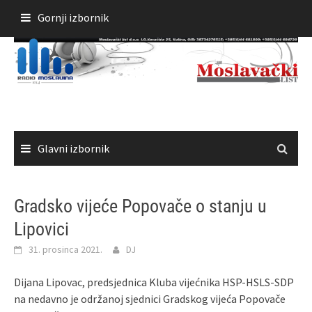
Skoči
Gornji izbornik
do
sadržaja
Glavni izbornik
Gradsko vijeće Popovače o stanju u
Lipovici
31. prosinca 2021.
DJ
Dijana Lipovac, predsjednica Kluba vijećnika HSP-HSLS-SDP
na nedavno je održanoj sjednici Gradskog vijeća Popovače