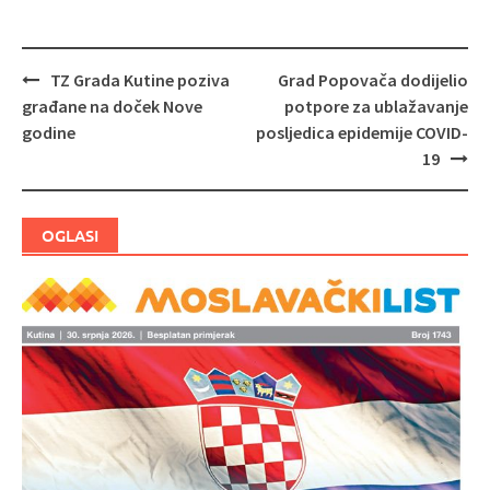
TZ Grada Kutine poziva
Grad Popovača dodijelio
Navigacija
građane na doček Nove
potpore za ublažavanje
objava
godine
posljedica epidemije COVID-
19
OGLASI