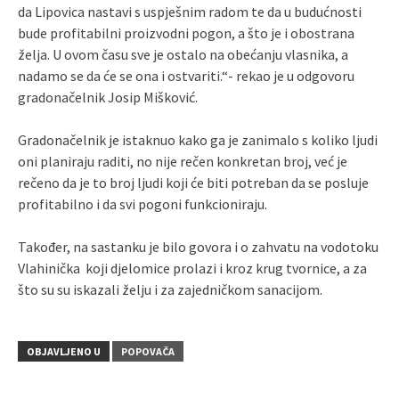
da Lipovica nastavi s uspješnim radom te da u budućnosti
bude profitabilni proizvodni pogon, a što je i obostrana
želja. U ovom času sve je ostalo na obećanju vlasnika, a
nadamo se da će se ona i ostvariti.“- rekao je u odgovoru
gradonačelnik Josip Mišković.
Gradonačelnik je istaknuo kako ga je zanimalo s koliko ljudi
oni planiraju raditi, no nije rečen konkretan broj, već je
rečeno da je to broj ljudi koji će biti potreban da se posluje
profitabilno i da svi pogoni funkcioniraju.
Također, na sastanku je bilo govora i o zahvatu na vodotoku
Vlahinička koji djelomice prolazi i kroz krug tvornice, a za
što su su iskazali želju i za zajedničkom sanacijom.
OBJAVLJENO U
POPOVAČA