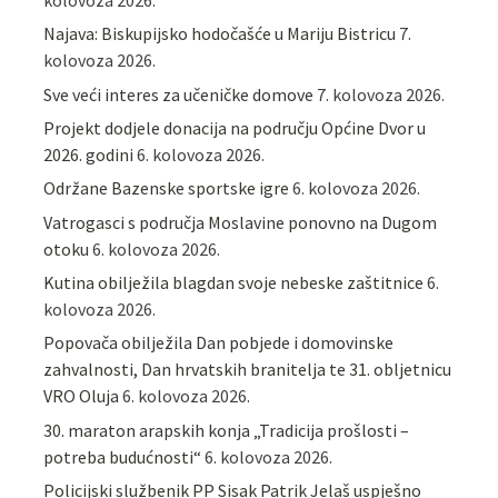
Najava: Biskupijsko hodočašće u Mariju Bistricu
7.
kolovoza 2026.
Sve veći interes za učeničke domove
7. kolovoza 2026.
Projekt dodjele donacija na području Općine Dvor u
2026. godini
6. kolovoza 2026.
Održane Bazenske sportske igre
6. kolovoza 2026.
Vatrogasci s područja Moslavine ponovno na Dugom
otoku
6. kolovoza 2026.
Kutina obilježila blagdan svoje nebeske zaštitnice
6.
kolovoza 2026.
Popovača obilježila Dan pobjede i domovinske
zahvalnosti, Dan hrvatskih branitelja te 31. obljetnicu
VRO Oluja
6. kolovoza 2026.
30. maraton arapskih konja „Tradicija prošlosti –
potreba budućnosti“
6. kolovoza 2026.
Policijski službenik PP Sisak Patrik Jelaš uspješno