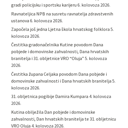
gradi policijsku i sportsku karijeru
6. kolovoza 2026.
Ravnateljica NPB na susretu ravnatelja zdravstvenih
ustanova
6. kolovoza 2026.
Započela još jedna Ljetna škola hrvatskog folklora
5.
kolovoza 2026.
Čestitka gradonačelnika Kutine povodom Dana
pobjede i domovinske zahvalnosti, Dana hrvatskih
branitelja i 31. obljetnice VRO “Oluja”
5. kolovoza
2026.
Čestitka župana Celjaka povodom Dana pobjede i
domovinske zahvalnosti i Dana hrvatskih branitelja
5.
kolovoza 2026.
31. obljetnica pogibije Damira Kumpara
4. kolovoza
2026.
Kutina obilježila Dan pobjede i domovinske
zahvalnosti, Dan hrvatskih branitelja te 31. obljetnicu
VRO Oluja
4. kolovoza 2026.