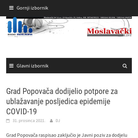
Skoči
Gornji izbornik
do
sadržaja
Glavni izbornik
Grad Popovača dodijelio potpore za
ublažavanje posljedica epidemije
COVID-19
31. prosinca 2021.
DJ
Grad Popovača raspisao zaključio je Javni poziv za dodjelu