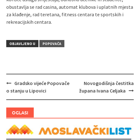
obustavlja se rad casina, automat klubova i uplatnih mjesta
za klađenje, rad teretana, fitness centara te sportskih i
rekreacijskih centara.
OBJAVLJENO U
POPOVAČA
Gradsko vijeće Popovače
Novogodišnja čestitka
Navigacija
o stanju u Lipovici
župana Ivana Celjaka
objava
OGLASI