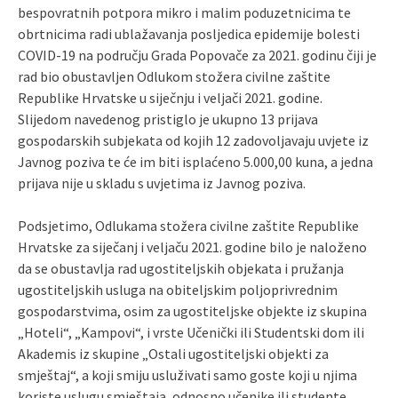
bespovratnih potpora mikro i malim poduzetnicima te
obrtnicima radi ublažavanja posljedica epidemije bolesti
COVID-19 na području Grada Popovače za 2021. godinu čiji je
rad bio obustavljen Odlukom stožera civilne zaštite
Republike Hrvatske u siječnju i veljači 2021. godine.
Slijedom navedenog pristiglo je ukupno 13 prijava
gospodarskih subjekata od kojih 12 zadovoljavaju uvjete iz
Javnog poziva te će im biti isplaćeno 5.000,00 kuna, a jedna
prijava nije u skladu s uvjetima iz Javnog poziva.
Podsjetimo, Odlukama stožera civilne zaštite Republike
Hrvatske za siječanj i veljaču 2021. godine bilo je naloženo
da se obustavlja rad ugostiteljskih objekata i pružanja
ugostiteljskih usluga na obiteljskim poljoprivrednim
gospodarstvima, osim za ugostiteljske objekte iz skupina
„Hoteli“, „Kampovi“, i vrste Učenički ili Studentski dom ili
Akademis iz skupine „Ostali ugostiteljski objekti za
smještaj“, a koji smiju usluživati samo goste koji u njima
koriste uslugu smještaja, odnosno učenike ili studente,