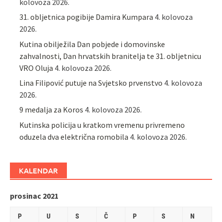
kolovoza 2026.
31. obljetnica pogibije Damira Kumpara
4. kolovoza
2026.
Kutina obilježila Dan pobjede i domovinske
zahvalnosti, Dan hrvatskih branitelja te 31. obljetnicu
VRO Oluja
4. kolovoza 2026.
Lina Filipović putuje na Svjetsko prvenstvo
4. kolovoza
2026.
9 medalja za Koros
4. kolovoza 2026.
Kutinska policija u kratkom vremenu privremeno
oduzela dva električna romobila
4. kolovoza 2026.
KALENDAR
prosinac 2021
P
U
S
Č
P
S
N