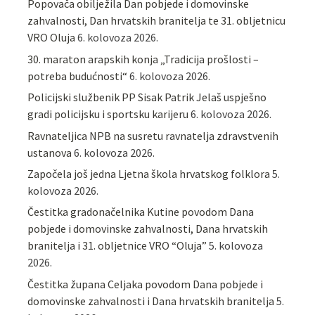
Popovača obilježila Dan pobjede i domovinske
zahvalnosti, Dan hrvatskih branitelja te 31. obljetnicu
VRO Oluja
6. kolovoza 2026.
30. maraton arapskih konja „Tradicija prošlosti –
potreba budućnosti“
6. kolovoza 2026.
Policijski službenik PP Sisak Patrik Jelaš uspješno
gradi policijsku i sportsku karijeru
6. kolovoza 2026.
Ravnateljica NPB na susretu ravnatelja zdravstvenih
ustanova
6. kolovoza 2026.
Započela još jedna Ljetna škola hrvatskog folklora
5.
kolovoza 2026.
Čestitka gradonačelnika Kutine povodom Dana
pobjede i domovinske zahvalnosti, Dana hrvatskih
branitelja i 31. obljetnice VRO “Oluja”
5. kolovoza
2026.
Čestitka župana Celjaka povodom Dana pobjede i
domovinske zahvalnosti i Dana hrvatskih branitelja
5.