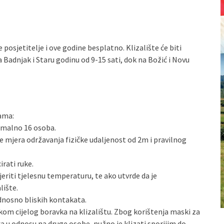
e posjetitelje i ove godine besplatno. Klizalište će biti
 Badnjak i Staru godinu od 9-15 sati, dok na Božić i Novu
rama:
imalno 16 osoba.
e mjera održavanja fizičke udaljenost od 2m i pravilnog
irati ruke.
mjeriti tjelesnu temperaturu, te ako utvrde da je
lište.
odnosno bliskih kontakata.
om cijelog boravka na klizalištu. Zbog korištenja maski za
a u odnosu na druge osobe, nužno je klizati sporijim do