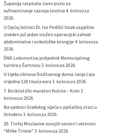
Županija raspisala Javni poziv za
sufinanciranje razvoja lovstva
4. kolovoza
2026.
U Općoj bolnici Dr. Ivo Pedišić Sisak uspješno
izveden još jedan složen operacijski zahvat
abdominalne i onkološke kirurgije
4. kolovoza
2026.
ŠNK Lokomotiva pobjednik Memorijalnog
turnira u Šartovcu
3. kolovoza 2026.
U tijeku obnova Društvenog doma Janja Lipa
vrijedna 120 tisuća eura
3. kolovoza 2026.
7. Biciklistički maraton Kutina – Knin
3.
kolovoza 2026.
Na sjednici Gradskog vijeća o pješačkoj stazi u
Voloderu
3. kolovoza 2026.
20. Trofej Moslavine osvojili seniori i veterani
“Milke Trnine”
3. kolovoza 2026.