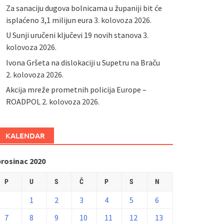
Za sanaciju dugova bolnicama u županiji bit će
isplaćeno 3,1 milijun eura
3. kolovoza 2026.
U Sunji uručeni ključevi 19 novih stanova
3.
kolovoza 2026.
Ivona Gršeta na dislokaciji u Supetru na Braču
2. kolovoza 2026.
​Akcija mreže prometnih policija Europe –
ROADPOL
2. kolovoza 2026.
KALENDAR
prosinac 2020
P
U
S
Č
P
S
N
1
2
3
4
5
6
7
8
9
10
11
12
13