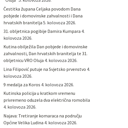
“Oluja”
5. kolovoza 2026.
Čestitka župana Celjaka povodom Dana
pobjede i domovinske zahvalnosti i Dana
hrvatskih branitelja
5. kolovoza 2026.
31. obljetnica pogibije Damira Kumpara
4.
kolovoza 2026.
Kutina obilježila Dan pobjede i domovinske
zahvalnosti, Dan hrvatskih branitelja te 31.
obljetnicu VRO Oluja
4. kolovoza 2026.
Lina Filipović putuje na Svjetsko prvenstvo
4.
kolovoza 2026.
9 medalja za Koros
4. kolovoza 2026.
Kutinska policija u kratkom vremenu
privremeno oduzela dva električna romobila
4. kolovoza 2026.
Najava: Tretiranje komaraca na području
Općine Velika Ludina
4. kolovoza 2026.