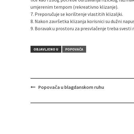
umjerenim tempom (rekreativno klizanje).
7. Preporučuje se korištenje vlastitih klizaljki.
8. Nakon završetka klizanja korisnici su dužni napus
9. Boravak u prostoru za presvlačenje treba svest
OBJAVLJENO U
POPOVAČA
Popovača u blagdanskom ruhu
Navigacija
objava