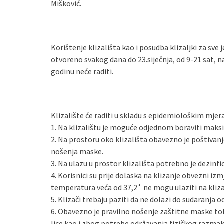
Mišković.
Korištenje klizališta kao i posudba klizaljki za sve j
otvoreno svakog dana do 23.siječnja, od 9-21 sat, na
godinu neće raditi.
Klizalište će raditi u skladu s epidemiološkim mje
1. Na klizalištu je moguće odjednom boraviti maks
2. Na prostoru oko klizališta obavezno je poštivanj
nošenja maske.
3. Na ulazu u prostor klizališta potrebno je dezinfic
4. Korisnici su prije dolaska na klizanje obvezni iz
temperatura veća od 37,2˚ ne mogu ulaziti na kliza
5. Klizači trebaju paziti da ne dolazi do sudaranja 
6. Obavezno je pravilno nošenje zaštitne maske tok
lice kao i zbog potrebe održavanja fizičkog razmak