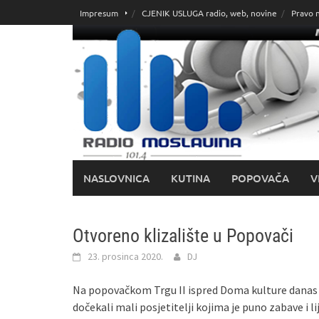
Skoči
Impresum
CJENIK USLUGA radio, web, novine
Pravo 
do
sadržaja
NASLOVNICA
KUTINA
POPOVAČA
V
Otvoreno klizalište u Popovači
23. prosinca 2020.
DJ
Na popovačkom Trgu II ispred Doma kulture danas je
dočekali mali posjetitelji kojima je puno zabave i 