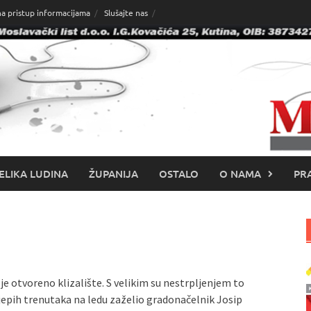
na pristup informacijama
Slušajte nas
ELIKA LUDINA
ŽUPANIJA
OSTALO
O NAMA
PRA
 otvoreno klizalište. S velikim su nestrpljenjem to
lijepih trenutaka na ledu zaželio gradonačelnik Josip