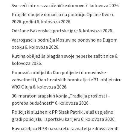
Sve veći interes za učeničke domove
7. kolovoza 2026.
Projekt dodjele donacija na području Općine Dvor u
2026. godini
6. kolovoza 2026.
Održane Bazenske sportske igre
6. kolovoza 2026.
Vatrogasci s područja Moslavine ponovno na Dugom
otoku
6. kolovoza 2026.
Kutina obilježila blagdan svoje nebeske zaštitnice
6.
kolovoza 2026.
Popovača obilježila Dan pobjede i domovinske
zahvalnosti, Dan hrvatskih branitelja te 31. obljetnicu
VRO Oluja
6. kolovoza 2026.
30. maraton arapskih konja „Tradicija prošlosti –
potreba budućnosti“
6. kolovoza 2026.
Policijski službenik PP Sisak Patrik Jelaš uspješno
gradi policijsku i sportsku karijeru
6. kolovoza 2026.
Ravnateljica NPB na susretu ravnatelja zdravstvenih