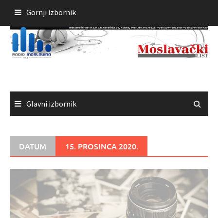
Skoči
Gornji izbornik
do
sadržaja
Glavni izbornik
DATUM
15. PROSINCA 2020.