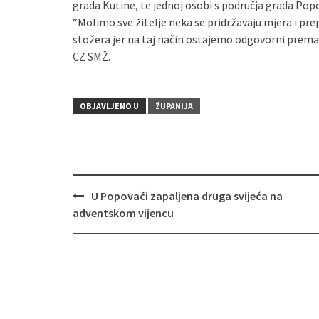
grada Kutine, te jednoj osobi s područja grada Pop
“Molimo sve žitelje neka se pridržavaju mjera i pr
stožera jer na taj način ostajemo odgovorni prema s
CZ SMŽ.
OBJAVLJENO U
ŽUPANIJA
U Popovači zapaljena druga svijeća na
Navigacija
adventskom vijencu
objava