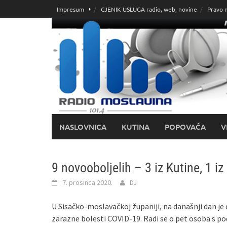
Skoči
Impresum
CJENIK USLUGA radio, web, novine
Pravo 
do
sadržaja
NASLOVNICA
KUTINA
POPOVAČA
V
9 novooboljelih – 3 iz Kutine, 1 i
7. prosinca 2020.
DJ
U Sisačko-moslavačkoj županiji, na današnji dan je
zarazne bolesti COVID-19. Radi se o pet osoba s pod