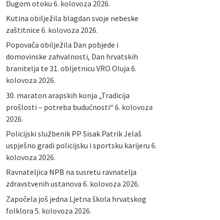
Dugom otoku
6. kolovoza 2026.
Kutina obilježila blagdan svoje nebeske
zaštitnice
6. kolovoza 2026.
Popovača obilježila Dan pobjede i
domovinske zahvalnosti, Dan hrvatskih
branitelja te 31. obljetnicu VRO Oluja
6.
kolovoza 2026.
30. maraton arapskih konja „Tradicija
prošlosti – potreba budućnosti“
6. kolovoza
2026.
Policijski službenik PP Sisak Patrik Jelaš
uspješno gradi policijsku i sportsku karijeru
6.
kolovoza 2026.
Ravnateljica NPB na susretu ravnatelja
zdravstvenih ustanova
6. kolovoza 2026.
Započela još jedna Ljetna škola hrvatskog
folklora
5. kolovoza 2026.