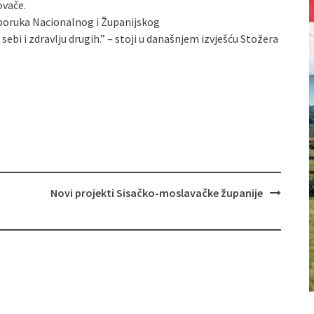
ovače.
eporuka Nacionalnog i Županijskog
ebi i zdravlju drugih.” – stoji u današnjem izvješću Stožera
Novi projekti Sisačko-moslavačke županije