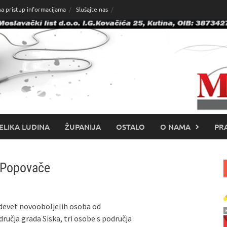
na pristup informacijama
Slušajte nas
ELIKA LUDINA
ŽUPANIJA
OSTALO
O NAMA
PRA
z Popovače
 devet novooboljelih osoba od
ručja grada Siska, tri osobe s područja