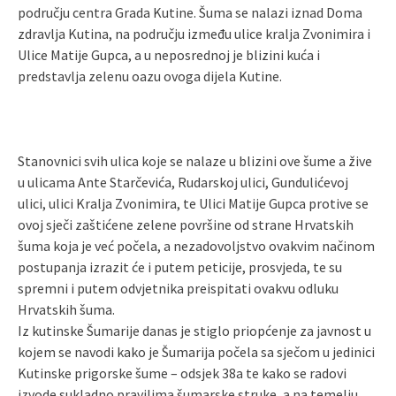
području centra Grada Kutine. Šuma se nalazi iznad Doma
zdravlja Kutina, na području između ulice kralja Zvonimira i
Ulice Matije Gupca, a u neposrednoj je blizini kuća i
predstavlja zelenu oazu ovoga dijela Kutine.
Stanovnici svih ulica koje se nalaze u blizini ove šume a žive
u ulicama Ante Starčevića, Rudarskoj ulici, Gundulićevoj
ulici, ulici Kralja Zvonimira, te Ulici Matije Gupca protive se
ovoj sječi zaštićene zelene površine od strane Hrvatskih
šuma koja je već počela, a nezadovoljstvo ovakvim načinom
postupanja izrazit će i putem peticije, prosvjeda, te su
spremni i putem odvjetnika preispitati ovakvu odluku
Hrvatskih šuma.
Iz kutinske Šumarije danas je stiglo priopćenje za javnost u
kojem se navodi kako je Šumarija počela sa sječom u jedinici
Kutinske prigorske šume – odsjek 38a te kako se radovi
izvode sukladno pravilima šumarske struke, a na temelju