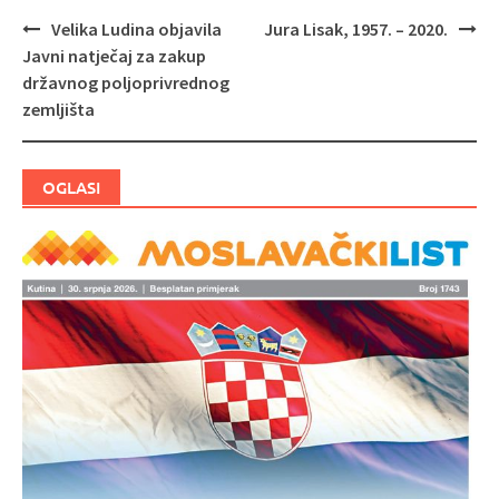
Velika Ludina objavila
Jura Lisak, 1957. – 2020.
Navigacija
Javni natječaj za zakup
objava
državnog poljoprivrednog
zemljišta
OGLASI