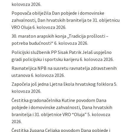
kolovoza 2026.
Popovača obilježila Dan pobjede i domovinske
zahvalnosti, Dan hrvatskih branitelja te 31. obljetnicu
VRO Oluja
6. kolovoza 2026.
30. maraton arapskih konja „Tradicija prošlosti –
potreba budućnosti“
6. kolovoza 2026.
Policijski službenik PP Sisak Patrik Jelaš uspješno
gradi policijsku i sportsku karijeru
6. kolovoza 2026.
Ravnateljica NPB na susretu ravnatelja zdravstvenih
ustanova
6. kolovoza 2026.
Započela još jedna Ljetna škola hrvatskog folklora
5.
kolovoza 2026.
Čestitka gradonačelnika Kutine povodom Dana
pobjede i domovinske zahvalnosti, Dana hrvatskih
branitelja i 31. obljetnice VRO “Oluja”
5. kolovoza
2026.
Čestitka župana Celjaka povodom Dana pobjede i