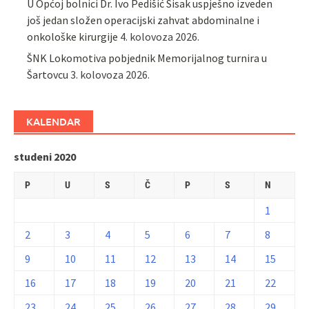
U Općoj bolnici Dr. Ivo Pedišić Sisak uspješno izveden
još jedan složen operacijski zahvat abdominalne i
onkološke kirurgije
4. kolovoza 2026.
ŠNK Lokomotiva pobjednik Memorijalnog turnira u
Šartovcu
3. kolovoza 2026.
KALENDAR
studeni 2020
P
U
S
Č
P
S
N
1
2
3
4
5
6
7
8
9
10
11
12
13
14
15
16
17
18
19
20
21
22
23
24
25
26
27
28
29