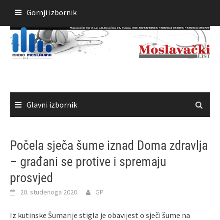
Skoči
Gornji izbornik
do
sadržaja
Glavni izbornik
Počela sječa šume iznad Doma zdravlja
– građani se protive i spremaju
prosvjed
20. studenoga 2020.
GP
Iz kutinske Šumarije stigla je obavijest o sječi šume na