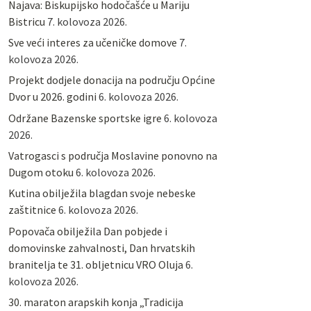
Najava: Biskupijsko hodočašće u Mariju
Bistricu
7. kolovoza 2026.
Sve veći interes za učeničke domove
7.
kolovoza 2026.
Projekt dodjele donacija na području Općine
Dvor u 2026. godini
6. kolovoza 2026.
Održane Bazenske sportske igre
6. kolovoza
2026.
Vatrogasci s područja Moslavine ponovno na
Dugom otoku
6. kolovoza 2026.
Kutina obilježila blagdan svoje nebeske
zaštitnice
6. kolovoza 2026.
Popovača obilježila Dan pobjede i
domovinske zahvalnosti, Dan hrvatskih
branitelja te 31. obljetnicu VRO Oluja
6.
kolovoza 2026.
30. maraton arapskih konja „Tradicija