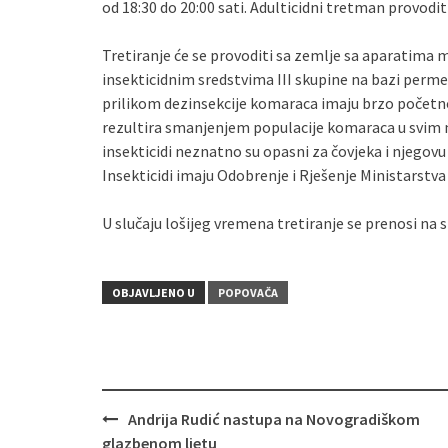
od 18:30 do 20:00 sati. Adulticidni tretman provodit 
Tretiranje će se provoditi sa zemlje sa aparatima m
insekticidnim sredstvima III skupine na bazi permet
prilikom dezinsekcije komaraca imaju brzo početno 
rezultira smanjenjem populacije komaraca u svim nj
insekticidi neznatno su opasni za čovjeka i njegovu 
Insekticidi imaju Odobrenje i Rješenje Ministarstva
U slučaju lošijeg vremena tretiranje se prenosi na s
OBJAVLJENO U
POPOVAČA
Andrija Rudić nastupa na Novogradiškom
Navigacija
glazbenom ljetu