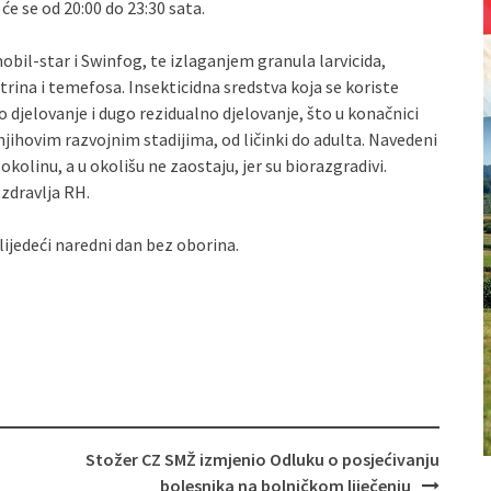
će se od 20:00 do 23:30 sata.
obil-star i Swinfog, te izlaganjem granula larvicida,
rina i temefosa. Insekticidna sredstva koja se koriste
djelovanje i dugo rezidualno djelovanje, što u konačnici
ihovim razvojnim stadijima, od ličinki do adulta. Navedeni
okolinu, a u okolišu ne zaostaju, jer su biorazgradivi.
 zdravlja RH.
lijedeći naredni dan bez oborina.
Stožer CZ SMŽ izmjenio Odluku o posjećivanju
bolesnika na bolničkom liječenju