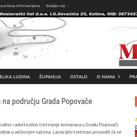
na pristup informacijama
Slušajte nas
ELIKA LUDINA
ŽUPANIJA
OSTALO
O NAMA
PRA
a na području Grada Popovače
vicidno i adulticidno tretiranje komaraca u Gradu Popovači
dine u večernjim satima. Larvicidni tretman provodit će se