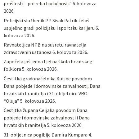
prošlosti – potreba budućnosti“
6. kolovoza
2026.
Policijski službenik PP Sisak Patrik Jelaš
uspješno gradi policijsku i sportsku karijeru
6.
kolovoza 2026.
Ravnateljica NPB na susretu ravnatelja
zdravstvenih ustanova
6. kolovoza 2026.
Započela još jedna Ljetna škola hrvatskog
folklora
5. kolovoza 2026.
Čestitka gradonačelnika Kutine povodom
Dana pobjede i domovinske zahvalnosti, Dana
hrvatskih branitelja i 31. obljetnice VRO
“Oluja”
5. kolovoza 2026.
Čestitka župana Celjaka povodom Dana
pobjede i domovinske zahvalnosti i Dana
hrvatskih branitelja
5. kolovoza 2026.
31. obljetnica pogibije Damira Kumpara
4.