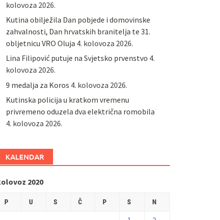
kolovoza 2026.
Kutina obilježila Dan pobjede i domovinske
zahvalnosti, Dan hrvatskih branitelja te 31.
obljetnicu VRO Oluja
4. kolovoza 2026.
Lina Filipović putuje na Svjetsko prvenstvo
4.
kolovoza 2026.
9 medalja za Koros
4. kolovoza 2026.
Kutinska policija u kratkom vremenu
privremeno oduzela dva električna romobila
4. kolovoza 2026.
KALENDAR
kolovoz 2020
P
U
S
Č
P
S
N