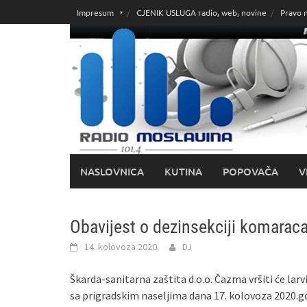
Skoči
Impresum
CJENIK USLUGA radio, web, novine
Pravo 
do
sadržaja
NASLOVNICA
KUTINA
POPOVAČA
V
Obavijest o dezinsekciji komarac
14. kolovoza 2020.
DJ
Škarda-sanitarna zaštita d.o.o. Čazma vršiti će lar
sa prigradskim naseljima dana 17. kolovoza 2020.go