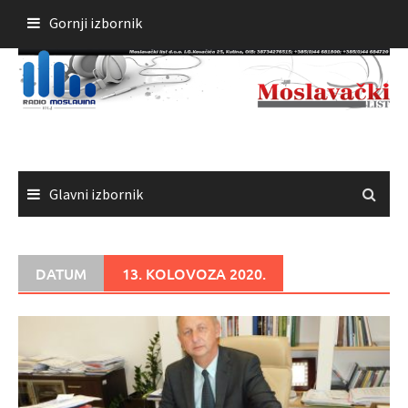
Skoči
Gornji izbornik
do
sadržaja
Glavni izbornik
DATUM
13. KOLOVOZA 2020.