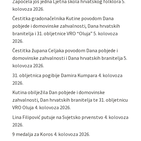
Započela još jedna Ljetna škola hrvatskog folklora
5.
kolovoza 2026.
Čestitka gradonačelnika Kutine povodom Dana
pobjede i domovinske zahvalnosti, Dana hrvatskih
branitelja i 31. obljetnice VRO “Oluja”
5. kolovoza
2026.
Čestitka župana Celjaka povodom Dana pobjede i
domovinske zahvalnosti i Dana hrvatskih branitelja
5.
kolovoza 2026.
31. obljetnica pogibije Damira Kumpara
4. kolovoza
2026.
Kutina obilježila Dan pobjede i domovinske
zahvalnosti, Dan hrvatskih branitelja te 31. obljetnicu
VRO Oluja
4. kolovoza 2026.
Lina Filipović putuje na Svjetsko prvenstvo
4. kolovoza
2026.
9 medalja za Koros
4. kolovoza 2026.