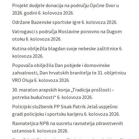
Projekt dodjele donacija na području Općine Dvor u
2026. godini
6. kolovoza 2026.
Održane Bazenske sportske igre
6. kolovoza 2026.
Vatrogasci s područja Moslavine ponovno na Dugom
otoku
6. kolovoza 2026.
Kutina obilježila blagdan svoje nebeske zaštitnice
6.
kolovoza 2026.
Popovača obilježila Dan pobjede i domovinske
zahvalnosti, Dan hrvatskih branitelja te 31. obljetnicu
VRO Oluja
6. kolovoza 2026.
30. maraton arapskih konja „Tradicija prošlosti –
potreba budućnosti“
6. kolovoza 2026.
Policijski službenik PP Sisak Patrik Jelaš uspješno
gradi policijsku i sportsku karijeru
6. kolovoza 2026.
Ravnateljica NPB na susretu ravnatelja zdravstvenih
ustanova
6. kolovoza 2026.