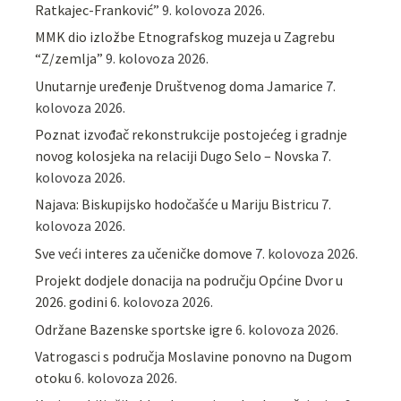
Ratkajec-Franković”
9. kolovoza 2026.
MMK dio izložbe Etnografskog muzeja u Zagrebu
“Z/zemlja”
9. kolovoza 2026.
Unutarnje uređenje Društvenog doma Jamarice
7.
kolovoza 2026.
Poznat izvođač rekonstrukcije postojećeg i gradnje
novog kolosjeka na relaciji Dugo Selo – Novska
7.
kolovoza 2026.
Najava: Biskupijsko hodočašće u Mariju Bistricu
7.
kolovoza 2026.
Sve veći interes za učeničke domove
7. kolovoza 2026.
Projekt dodjele donacija na području Općine Dvor u
2026. godini
6. kolovoza 2026.
Održane Bazenske sportske igre
6. kolovoza 2026.
Vatrogasci s područja Moslavine ponovno na Dugom
otoku
6. kolovoza 2026.