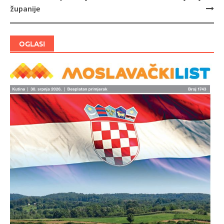
objava
županije
OGLASI