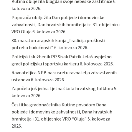
Kutina obilježila blagdan svoje nebeske zaštitnice
6.
kolovoza 2026.
Popovača obilježila Dan pobjede i domovinske
zahvalnosti, Dan hrvatskih branitelja te 31. obljetnicu
VRO Oluja
6. kolovoza 2026.
30. maraton arapskih konja „Tradicija prošlosti –
potreba budućnosti“
6. kolovoza 2026.
Policijski službenik PP Sisak Patrik Jelaš uspješno
gradi policijsku i sportsku karijeru
6. kolovoza 2026.
Ravnateljica NPB na susretu ravnatelja zdravstvenih
ustanova
6. kolovoza 2026.
Započela još jedna Ljetna škola hrvatskog folklora
5.
kolovoza 2026.
Čestitka gradonačelnika Kutine povodom Dana
pobjede i domovinske zahvalnosti, Dana hrvatskih
branitelja i 31. obljetnice VRO “Oluja”
5. kolovoza
2026.