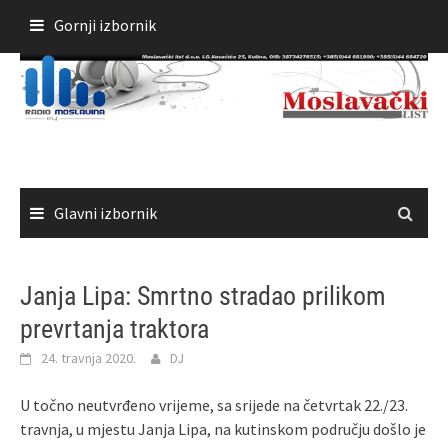
Skoči
Gornji izbornik
do
sadržaja
Glavni izbornik
Janja Lipa: Smrtno stradao prilikom
prevrtanja traktora
24. travnja 2020.
DJ
U točno neutvrđeno vrijeme, sa srijede na četvrtak 22./23.
travnja, u mjestu Janja Lipa, na kutinskom području došlo je