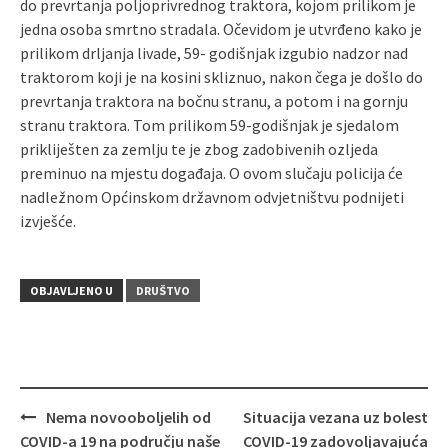
do prevrtanja poljoprivrednog traktora, kojom prilikom je
jedna osoba smrtno stradala. Očevidom je utvrđeno kako je
prilikom drljanja livade, 59- godišnjak izgubio nadzor nad
traktorom koji je na kosini skliznuo, nakon čega je došlo do
prevrtanja traktora na bočnu stranu, a potom i na gornju
stranu traktora. Tom prilikom 59-godišnjak je sjedalom
prikliješten za zemlju te je zbog zadobivenih ozljeda
preminuo na mjestu događaja. O ovom slučaju policija će
nadležnom Općinskom državnom odvjetništvu podnijeti
izvješće.
OBJAVLJENO U
DRUŠTVO
Nema novooboljelih od
Situacija vezana uz bolest
Navigacija
COVID-a 19 na području naše
COVID-19 zadovoljavajuća