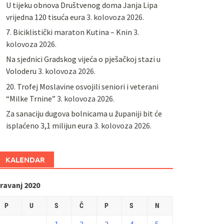
U tijeku obnova Društvenog doma Janja Lipa
vrijedna 120 tisuća eura
3. kolovoza 2026.
7. Biciklistički maraton Kutina – Knin
3.
kolovoza 2026.
Na sjednici Gradskog vijeća o pješačkoj stazi u
Voloderu
3. kolovoza 2026.
20. Trofej Moslavine osvojili seniori i veterani
“Milke Trnine”
3. kolovoza 2026.
Za sanaciju dugova bolnicama u županiji bit će
isplaćeno 3,1 milijun eura
3. kolovoza 2026.
KALENDAR
ravanj 2020
P
U
S
Č
P
S
N