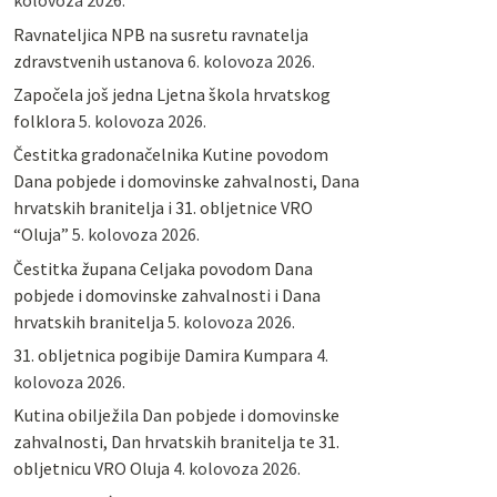
kolovoza 2026.
Ravnateljica NPB na susretu ravnatelja
zdravstvenih ustanova
6. kolovoza 2026.
Započela još jedna Ljetna škola hrvatskog
folklora
5. kolovoza 2026.
Čestitka gradonačelnika Kutine povodom
Dana pobjede i domovinske zahvalnosti, Dana
hrvatskih branitelja i 31. obljetnice VRO
“Oluja”
5. kolovoza 2026.
Čestitka župana Celjaka povodom Dana
pobjede i domovinske zahvalnosti i Dana
hrvatskih branitelja
5. kolovoza 2026.
31. obljetnica pogibije Damira Kumpara
4.
kolovoza 2026.
Kutina obilježila Dan pobjede i domovinske
zahvalnosti, Dan hrvatskih branitelja te 31.
obljetnicu VRO Oluja
4. kolovoza 2026.