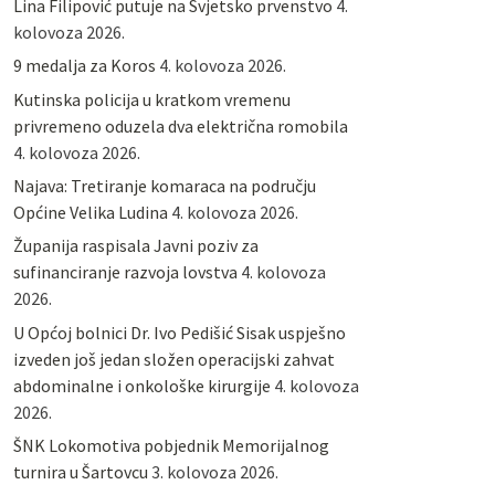
Lina Filipović putuje na Svjetsko prvenstvo
4.
kolovoza 2026.
9 medalja za Koros
4. kolovoza 2026.
Kutinska policija u kratkom vremenu
privremeno oduzela dva električna romobila
4. kolovoza 2026.
Najava: Tretiranje komaraca na području
Općine Velika Ludina
4. kolovoza 2026.
Županija raspisala Javni poziv za
sufinanciranje razvoja lovstva
4. kolovoza
2026.
U Općoj bolnici Dr. Ivo Pedišić Sisak uspješno
izveden još jedan složen operacijski zahvat
abdominalne i onkološke kirurgije
4. kolovoza
2026.
ŠNK Lokomotiva pobjednik Memorijalnog
turnira u Šartovcu
3. kolovoza 2026.