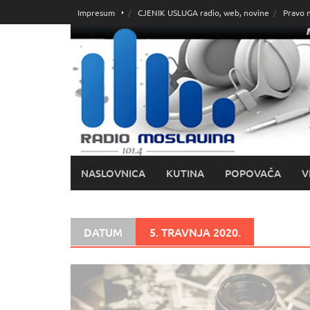
Skoči
Impresum
CJENIK USLUGA radio, web, novine
Pravo 
do
sadržaja
NASLOVNICA
KUTINA
POPOVAČA
V
DATUM
5. TRAVNJA 2020.