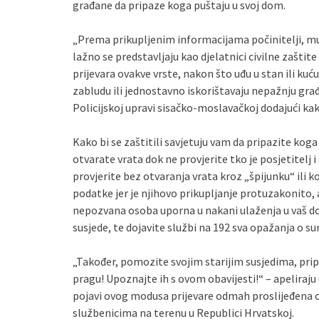
građane da pripaze koga puštaju u svoj dom.
„Prema prikupljenim informacijama počinitelji, muš
lažno se predstavljaju kao djelatnici civilne zaštit
prijevara ovakve vrste, nakon što uđu u stan ili kuću
zabludu ili jednostavno iskorištavaju nepažnju građ
Policijskoj upravi sisačko-moslavačkoj dodajući ka
Kako bi se zaštitili savjetuju vam da pripazite koga
otvarate vrata dok ne provjerite tko je posjetitelj i
provjerite bez otvaranja vrata kroz „špijunku“ ili
podatke jer je njihovo prikupljanje protuzakonito, a
nepozvana osoba uporna u nakani ulaženja u vaš dom
susjede, te dojavite službi na 192 sva opažanja o
„Također, pomozite svojim starijim susjedima, prip
pragu! Upoznajte ih s ovom obavijesti!“ – apeliraju 
pojavi ovog modusa prijevare odmah proslijeđena 
službenicima na terenu u Republici Hrvatskoj.