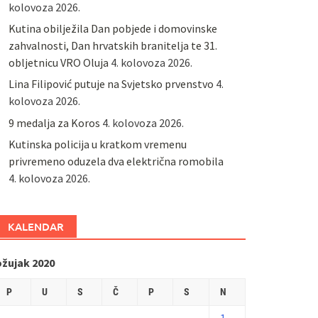
kolovoza 2026.
Kutina obilježila Dan pobjede i domovinske
zahvalnosti, Dan hrvatskih branitelja te 31.
obljetnicu VRO Oluja
4. kolovoza 2026.
Lina Filipović putuje na Svjetsko prvenstvo
4.
kolovoza 2026.
9 medalja za Koros
4. kolovoza 2026.
Kutinska policija u kratkom vremenu
privremeno oduzela dva električna romobila
4. kolovoza 2026.
KALENDAR
ožujak 2020
P
U
S
Č
P
S
N