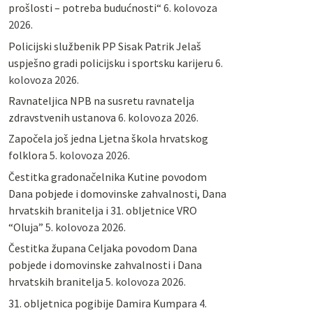
prošlosti – potreba budućnosti“
6. kolovoza
2026.
Policijski službenik PP Sisak Patrik Jelaš
uspješno gradi policijsku i sportsku karijeru
6.
kolovoza 2026.
Ravnateljica NPB na susretu ravnatelja
zdravstvenih ustanova
6. kolovoza 2026.
Započela još jedna Ljetna škola hrvatskog
folklora
5. kolovoza 2026.
Čestitka gradonačelnika Kutine povodom
Dana pobjede i domovinske zahvalnosti, Dana
hrvatskih branitelja i 31. obljetnice VRO
“Oluja”
5. kolovoza 2026.
Čestitka župana Celjaka povodom Dana
pobjede i domovinske zahvalnosti i Dana
hrvatskih branitelja
5. kolovoza 2026.
31. obljetnica pogibije Damira Kumpara
4.