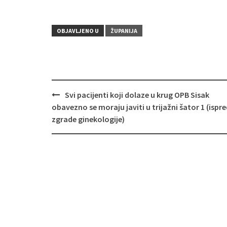
OBJAVLJENO U
ŽUPANIJA
Svi pacijenti koji dolaze u krug OPB Sisak
Navigacija
obavezno se moraju javiti u trijažni šator 1 (ispr
objava
zgrade ginekologije)