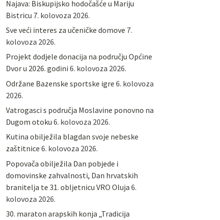
Najava: Biskupijsko hodočašće u Mariju
Bistricu
7. kolovoza 2026.
Sve veći interes za učeničke domove
7.
kolovoza 2026.
Projekt dodjele donacija na području Općine
Dvor u 2026. godini
6. kolovoza 2026.
Održane Bazenske sportske igre
6. kolovoza
2026.
Vatrogasci s područja Moslavine ponovno na
Dugom otoku
6. kolovoza 2026.
Kutina obilježila blagdan svoje nebeske
zaštitnice
6. kolovoza 2026.
Popovača obilježila Dan pobjede i
domovinske zahvalnosti, Dan hrvatskih
branitelja te 31. obljetnicu VRO Oluja
6.
kolovoza 2026.
30. maraton arapskih konja „Tradicija