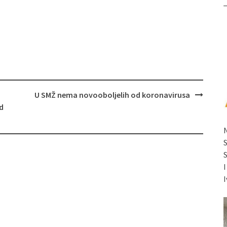
U SMŽ nema novooboljelih od koronavirusa
ed
I