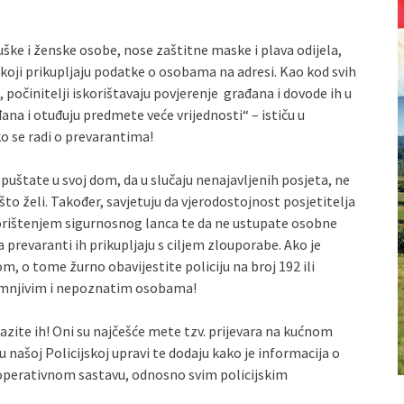
ke i ženske osobe, nose zaštitne maske i plava odijela,
e koji prikupljaju podatke o osobama na adresi. Kao kod svih
, počinitelji iskorištavaju povjerenje građana i dovode ih u
ana i otuđuju predmete veće vrijednosti“ – ističu u
ko se radi o prevarantima!
 puštate u svoj dom, da u slučaju nenajavljenih posjeta, ne
 što želi. Također, savjetuju da vjerodostojnost posjetitelja
 korištenjem sigurnosnog lanca te da ne ustupate osobne
 prevaranti ih prikupljaju s ciljem zlouporabe. Ako je
, o tome žurno obavijestite policiju na broj 192 ili
 sumnjivim i nepoznatim osobama!
azite ih! Oni su najčešće mete tzv. prijevara na kućnom
u našoj Policijskoj upravi te dodaju kako je informacija o
operativnom sastavu, odnosno svim policijskim