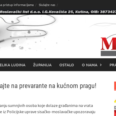
na pristup informacijama
Slušajte nas
ELIKA LUDINA
ŽUPANIJA
OSTALO
O NAMA
PRA
ajte na prevarante na kućnom pragu!
anju sumnjivih osoba koje dolaze građanima na vrata
tite iz Policijske uprave sisačko-moslavačke upozoravaju