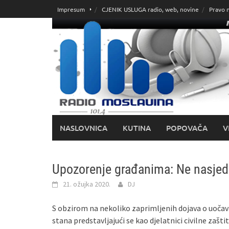
Skoči
Impresum
CJENIK USLUGA radio, web, novine
Pravo 
do
sadržaja
NASLOVNICA
KUTINA
POPOVAČA
V
Upozorenje građanima: Ne nasjed
21. ožujka 2020.
DJ
S obzirom na nekoliko zaprimljenih dojava o uočav
stana predstavljajući se kao djelatnici civilne zaš