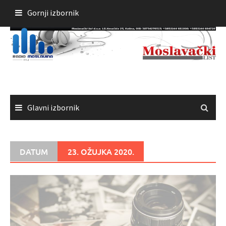
Skoči
Gornji izbornik
do
sadržaja
Glavni izbornik
DATUM
23. OŽUJKA 2020.