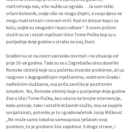
maltretiraju nas, vrše nuždu uz ogradu… Ja sam teški
srčani bolesnik, ovdje više ne mogu živjeti, a svoju djecu ne
mogu maltretirati i moram otići. Kad mi dolaze kupci za
kuću, uvijek su neugodni i kupci odlaze.“ S ovom pričom
složili su se i ostali mještani Ulice Tome Pučka koji su u
posljednje dvije godine u strahu za svoj život.
Građani su se na ovom sastanku osvrnuli i na situaciju od
prije 10-ak godina. Tada su se u Zagrebačku ulicu doselile
Romske obitelji koje su u početku stvarale probleme, ali uz
razgovor s dugogodišnjim mještanima, vodstvom Grada i
nadležnim službama, ova priča završila je pozitivnim
ishodom. No, Romske obitelji koje u posljednje dvije godine
žive u Ulici Tome Pučka, bez obzira na brojne intervencije,
kako policije, tako i ostalih državnih službi, nisu se uspjele
socijalizirati, potvrdio je to i gradonačelnik Josip Mišković.
„Ne može samo lokalna samouprava rješavati ovaj
problem, to je problem šire zajednice. S druge strane, i