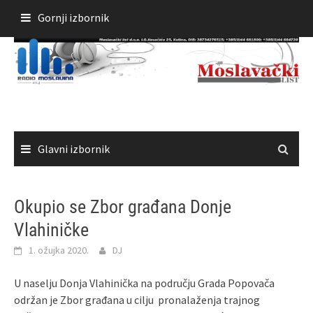
Skoči
Gornji izbornik
do
sadržaja
Glavni izbornik
Okupio se Zbor građana Donje
Vlahiničke
1. ožujka 2020.
DJ
U naselju Donja Vlahinička na području Grada Popovača
održan je Zbor građana u cilju pronalaženja trajnog