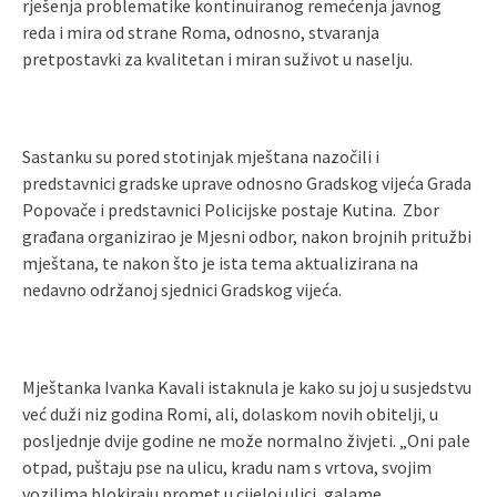
rješenja problematike kontinuiranog remećenja javnog
reda i mira od strane Roma, odnosno, stvaranja
pretpostavki za kvalitetan i miran suživot u naselju.
Sastanku su pored stotinjak mještana nazočili i
predstavnici gradske uprave odnosno Gradskog vijeća Grada
Popovače i predstavnici Policijske postaje Kutina. Zbor
građana organizirao je Mjesni odbor, nakon brojnih pritužbi
mještana, te nakon što je ista tema aktualizirana na
nedavno održanoj sjednici Gradskog vijeća.
Mještanka Ivanka Kavali istaknula je kako su joj u susjedstvu
već duži niz godina Romi, ali, dolaskom novih obitelji, u
posljednje dvije godine ne može normalno živjeti. „Oni pale
otpad, puštaju pse na ulicu, kradu nam s vrtova, svojim
vozilima blokiraju promet u cijeloj ulici, galame,