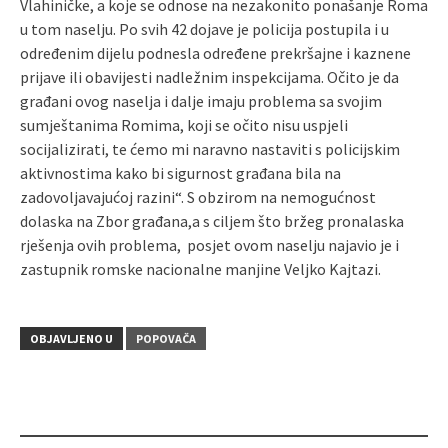
Vlahiničke, a koje se odnose na nezakonito ponašanje Roma
u tom naselju. Po svih 42 dojave je policija postupila i u
određenim dijelu podnesla određene prekršajne i kaznene
prijave ili obavijesti nadležnim inspekcijama. Očito je da
građani ovog naselja i dalje imaju problema sa svojim
sumještanima Romima, koji se očito nisu uspjeli
socijalizirati, te ćemo mi naravno nastaviti s policijskim
aktivnostima kako bi sigurnost građana bila na
zadovoljavajućoj razini“. S obzirom na nemogućnost
dolaska na Zbor građana,a s ciljem što bržeg pronalaska
rješenja ovih problema, posjet ovom naselju najavio je i
zastupnik romske nacionalne manjine Veljko Kajtazi.
OBJAVLJENO U
POPOVAČA