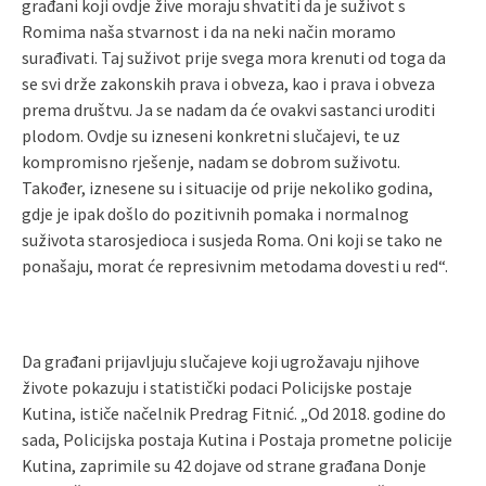
građani koji ovdje žive moraju shvatiti da je suživot s
Romima naša stvarnost i da na neki način moramo
surađivati. Taj suživot prije svega mora krenuti od toga da
se svi drže zakonskih prava i obveza, kao i prava i obveza
prema društvu. Ja se nadam da će ovakvi sastanci uroditi
plodom. Ovdje su izneseni konkretni slučajevi, te uz
kompromisno rješenje, nadam se dobrom suživotu.
Također, iznesene su i situacije od prije nekoliko godina,
gdje je ipak došlo do pozitivnih pomaka i normalnog
suživota starosjedioca i susjeda Roma. Oni koji se tako ne
ponašaju, morat će represivnim metodama dovesti u red“.
Da građani prijavljuju slučajeve koji ugrožavaju njihove
živote pokazuju i statistički podaci Policijske postaje
Kutina, ističe načelnik Predrag Fitnić. „Od 2018. godine do
sada, Policijska postaja Kutina i Postaja prometne policije
Kutina, zaprimile su 42 dojave od strane građana Donje