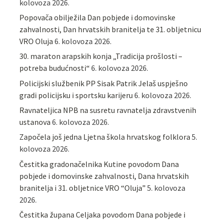
kolovoza 2026.
Popovača obilježila Dan pobjede i domovinske
zahvalnosti, Dan hrvatskih branitelja te 31. obljetnicu
VRO Oluja
6. kolovoza 2026.
30. maraton arapskih konja „Tradicija prošlosti –
potreba budućnosti“
6. kolovoza 2026.
Policijski službenik PP Sisak Patrik Jelaš uspješno
gradi policijsku i sportsku karijeru
6. kolovoza 2026.
Ravnateljica NPB na susretu ravnatelja zdravstvenih
ustanova
6. kolovoza 2026.
Započela još jedna Ljetna škola hrvatskog folklora
5.
kolovoza 2026.
Čestitka gradonačelnika Kutine povodom Dana
pobjede i domovinske zahvalnosti, Dana hrvatskih
branitelja i 31. obljetnice VRO “Oluja”
5. kolovoza
2026.
Čestitka župana Celjaka povodom Dana pobjede i