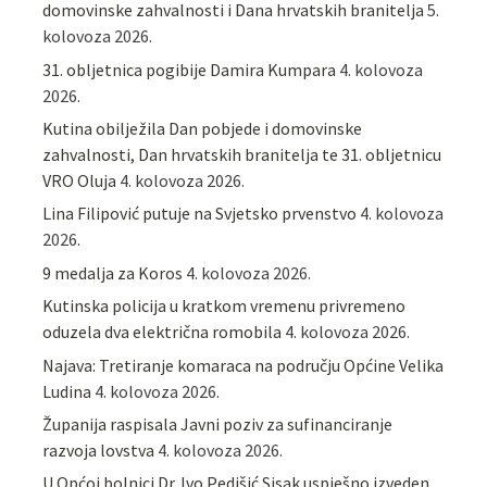
domovinske zahvalnosti i Dana hrvatskih branitelja
5.
kolovoza 2026.
31. obljetnica pogibije Damira Kumpara
4. kolovoza
2026.
Kutina obilježila Dan pobjede i domovinske
zahvalnosti, Dan hrvatskih branitelja te 31. obljetnicu
VRO Oluja
4. kolovoza 2026.
Lina Filipović putuje na Svjetsko prvenstvo
4. kolovoza
2026.
9 medalja za Koros
4. kolovoza 2026.
Kutinska policija u kratkom vremenu privremeno
oduzela dva električna romobila
4. kolovoza 2026.
Najava: Tretiranje komaraca na području Općine Velika
Ludina
4. kolovoza 2026.
Županija raspisala Javni poziv za sufinanciranje
razvoja lovstva
4. kolovoza 2026.
U Općoj bolnici Dr. Ivo Pedišić Sisak uspješno izveden