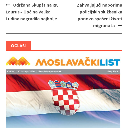
Održana Skupština RK
Zahvaljujući naporima
Navigacija
Laurus – Općina Velika
policijskih službenika
objava
Ludina nagradila najbolje
ponovo spašeni životi
migranata
OGLASI