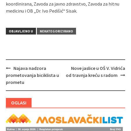
koordinirana, Zavoda za javno zdravstvo, Zavoda za hitnu
medicinu i OB „Dr. Ivo Pedišić“ Sisak.
OBJAVLJENO U
NEKATEGORIZIRANO
Najava nadzora
Nove jaslice u OŠ V. Vidrića
Navigacija
prometovanja biciklista u
od travnja kreću s radom
objava
prometu
OGLASI