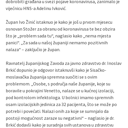
dobrobiti građana u svezi pojave koronavirusa, zanimalo je
vijećnicu HNS-a Adelinu Ivković.
Župan Ivo Žinić istaknuo je kako je još u prvom mjesecu
osnovan Stožer za obranu od koronavirusa te bez obzira
što je „problem sada tu“, naglasio kako „nema mjesta
panici“. „Za sada u našoj županiji nemamo pozitivnih
nalaza“ – zaključio je župan.
Ravnatelj županijskog Zavoda za javno zdravstvo dr. Inoslav
Brkić dopunio je odgovor istaknuvši kako je Sisačko-
moslavačka županija spremna suočiti se s ovim
problemom. „Osobe, s područja naše županije, koje su
boravile u pokrajini Venetto, nalaze se u kućnoj izolaciji,
pod kontrolom infektologa. U bolnici imamo spremnih
osam izolacijskih jedinica za 32 pacijenta, što se može po
potrebi i povećati. Nalazi onih za koje se sumnjalo da
postoji mogućnost zaraze su negativni“ – naglasio je dr.
Brkić dodavši kako je suradnja svih ustanova u zdravstvu