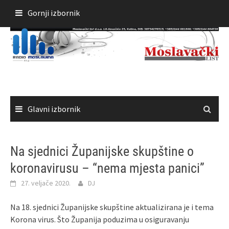
Skoči
Gornji izbornik
do
sadržaja
Glavni izbornik
Na sjednici Županijske skupštine o
koronavirusu – “nema mjesta panici”
27. veljače 2020.
DJ
Na 18. sjednici Županijske skupštine aktualizirana je i tema
Korona virus. Što Županija poduzima u osiguravanju