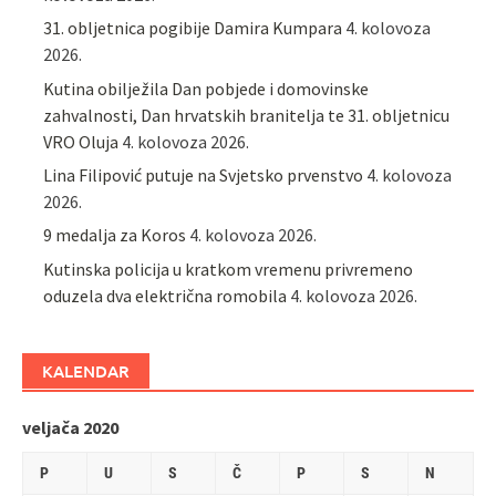
31. obljetnica pogibije Damira Kumpara
4. kolovoza
2026.
Kutina obilježila Dan pobjede i domovinske
zahvalnosti, Dan hrvatskih branitelja te 31. obljetnicu
VRO Oluja
4. kolovoza 2026.
Lina Filipović putuje na Svjetsko prvenstvo
4. kolovoza
2026.
9 medalja za Koros
4. kolovoza 2026.
Kutinska policija u kratkom vremenu privremeno
oduzela dva električna romobila
4. kolovoza 2026.
KALENDAR
veljača 2020
P
U
S
Č
P
S
N