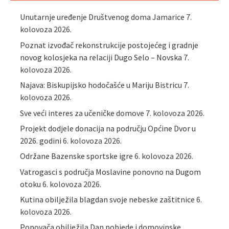
Unutarnje uređenje Društvenog doma Jamarice
7.
kolovoza 2026.
Poznat izvođač rekonstrukcije postojećeg i gradnje
novog kolosjeka na relaciji Dugo Selo – Novska
7.
kolovoza 2026.
Najava: Biskupijsko hodočašće u Mariju Bistricu
7.
kolovoza 2026.
Sve veći interes za učeničke domove
7. kolovoza 2026.
Projekt dodjele donacija na području Općine Dvor u
2026. godini
6. kolovoza 2026.
Održane Bazenske sportske igre
6. kolovoza 2026.
Vatrogasci s područja Moslavine ponovno na Dugom
otoku
6. kolovoza 2026.
Kutina obilježila blagdan svoje nebeske zaštitnice
6.
kolovoza 2026.
Popovača obilježila Dan pobjede i domovinske