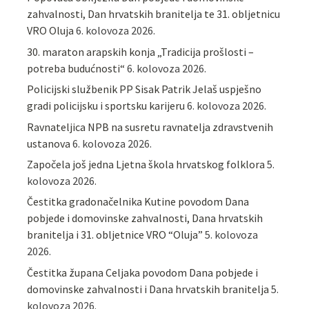
zahvalnosti, Dan hrvatskih branitelja te 31. obljetnicu
VRO Oluja
6. kolovoza 2026.
30. maraton arapskih konja „Tradicija prošlosti –
potreba budućnosti“
6. kolovoza 2026.
Policijski službenik PP Sisak Patrik Jelaš uspješno
gradi policijsku i sportsku karijeru
6. kolovoza 2026.
Ravnateljica NPB na susretu ravnatelja zdravstvenih
ustanova
6. kolovoza 2026.
Započela još jedna Ljetna škola hrvatskog folklora
5.
kolovoza 2026.
Čestitka gradonačelnika Kutine povodom Dana
pobjede i domovinske zahvalnosti, Dana hrvatskih
branitelja i 31. obljetnice VRO “Oluja”
5. kolovoza
2026.
Čestitka župana Celjaka povodom Dana pobjede i
domovinske zahvalnosti i Dana hrvatskih branitelja
5.
kolovoza 2026.