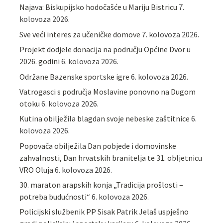
Najava: Biskupijsko hodočašće u Mariju Bistricu
7.
kolovoza 2026.
Sve veći interes za učeničke domove
7. kolovoza 2026.
Projekt dodjele donacija na području Općine Dvor u
2026. godini
6. kolovoza 2026.
Održane Bazenske sportske igre
6. kolovoza 2026.
Vatrogasci s područja Moslavine ponovno na Dugom
otoku
6. kolovoza 2026.
Kutina obilježila blagdan svoje nebeske zaštitnice
6.
kolovoza 2026.
Popovača obilježila Dan pobjede i domovinske
zahvalnosti, Dan hrvatskih branitelja te 31. obljetnicu
VRO Oluja
6. kolovoza 2026.
30. maraton arapskih konja „Tradicija prošlosti –
potreba budućnosti“
6. kolovoza 2026.
Policijski službenik PP Sisak Patrik Jelaš uspješno