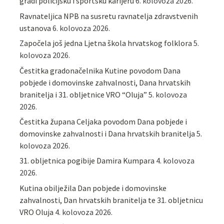
gradi policijsku i sportsku karijeru
6. kolovoza 2026.
Ravnateljica NPB na susretu ravnatelja zdravstvenih
ustanova
6. kolovoza 2026.
Započela još jedna Ljetna škola hrvatskog folklora
5.
kolovoza 2026.
Čestitka gradonačelnika Kutine povodom Dana
pobjede i domovinske zahvalnosti, Dana hrvatskih
branitelja i 31. obljetnice VRO “Oluja”
5. kolovoza
2026.
Čestitka župana Celjaka povodom Dana pobjede i
domovinske zahvalnosti i Dana hrvatskih branitelja
5.
kolovoza 2026.
31. obljetnica pogibije Damira Kumpara
4. kolovoza
2026.
Kutina obilježila Dan pobjede i domovinske
zahvalnosti, Dan hrvatskih branitelja te 31. obljetnicu
VRO Oluja
4. kolovoza 2026.