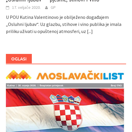
17. veljače 2020.
GP
U POU Kutina Valentinovo je obilježeno događajem
„Osluhni ljubav“. Uz glazbu, stihove i vino publika je imala
priliku uživati u opuštenoj atmosferi, uz
[...]
OGLASI