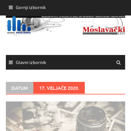
Skoči
Gornji izbornik
do
sadržaja
Glavni izbornik
DATUM
17. VELJAČE 2020.