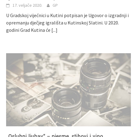
17. veljače 2020.
GP
U Gradskoj vijećnici u Kutini potpisan je Ugovor o izgradnji i
opremanju dječjeg igrališta u Kutinskoj Slatini. U 2020.
godini Grad Kutina će
[...]
„Osluhni ljubav“ – pjesme, stihovi i vino