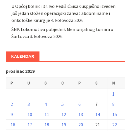
U Općoj bolnici Dr. Ivo Pedišić Sisak uspješno izveden
još jedan složen operacijski zahvat abdominalne i
onkološke kirurgije
4. kolovoza 2026.
ŠNK Lokomotiva pobjednik Memorijalnog turnira u
Šartovcu
3. kolovoza 2026.
KALENDAR
prosinac 2019
P
U
S
Č
P
S
N
1
2
3
4
5
6
7
8
9
10
11
12
13
14
15
16
17
18
19
20
21
22