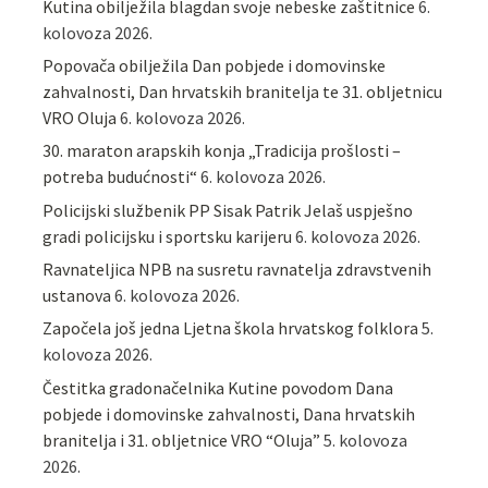
Kutina obilježila blagdan svoje nebeske zaštitnice
6.
kolovoza 2026.
Popovača obilježila Dan pobjede i domovinske
zahvalnosti, Dan hrvatskih branitelja te 31. obljetnicu
VRO Oluja
6. kolovoza 2026.
30. maraton arapskih konja „Tradicija prošlosti –
potreba budućnosti“
6. kolovoza 2026.
Policijski službenik PP Sisak Patrik Jelaš uspješno
gradi policijsku i sportsku karijeru
6. kolovoza 2026.
Ravnateljica NPB na susretu ravnatelja zdravstvenih
ustanova
6. kolovoza 2026.
Započela još jedna Ljetna škola hrvatskog folklora
5.
kolovoza 2026.
Čestitka gradonačelnika Kutine povodom Dana
pobjede i domovinske zahvalnosti, Dana hrvatskih
branitelja i 31. obljetnice VRO “Oluja”
5. kolovoza
2026.