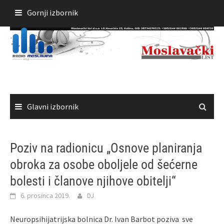
Skoči
Gornji izbornik
do
sadržaja
Glavni izbornik
Poziv na radionicu „Osnove planiranja
obroka za osobe oboljele od šećerne
bolesti i članove njihove obitelji“
6. prosinca 2019.
DJ
Neuropsihijatrijska bolnica Dr. Ivan Barbot poziva sve