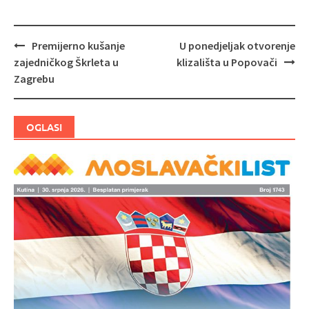
Premijerno kušanje
U ponedjeljak otvorenje
Navigacija
zajedničkog Škrleta u
klizališta u Popovači
objava
Zagrebu
OGLASI