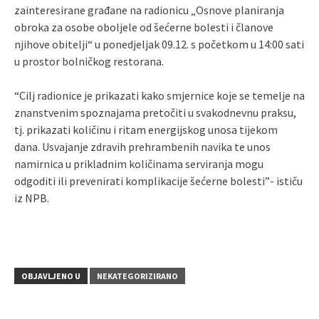
zainteresirane građane na radionicu „Osnove planiranja
obroka za osobe oboljele od šećerne bolesti i članove
njihove obitelji“ u ponedjeljak 09.12. s početkom u 14:00 sati
u prostor bolničkog restorana.
“Cilj radionice je prikazati kako smjernice koje se temelje na
znanstvenim spoznajama pretočiti u svakodnevnu praksu,
tj. prikazati količinu i ritam energijskog unosa tijekom
dana. Usvajanje zdravih prehrambenih navika te unos
namirnica u prikladnim količinama serviranja mogu
odgoditi ili prevenirati komplikacije šećerne bolesti”- ističu
iz NPB.
OBJAVLJENO U
NEKATEGORIZIRANO