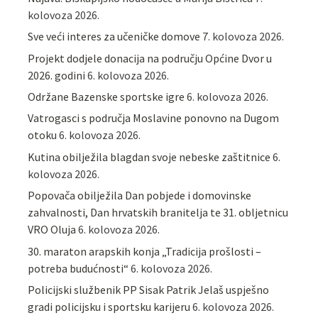
kolovoza 2026.
Sve veći interes za učeničke domove
7. kolovoza 2026.
Projekt dodjele donacija na području Općine Dvor u
2026. godini
6. kolovoza 2026.
Održane Bazenske sportske igre
6. kolovoza 2026.
Vatrogasci s područja Moslavine ponovno na Dugom
otoku
6. kolovoza 2026.
Kutina obilježila blagdan svoje nebeske zaštitnice
6.
kolovoza 2026.
Popovača obilježila Dan pobjede i domovinske
zahvalnosti, Dan hrvatskih branitelja te 31. obljetnicu
VRO Oluja
6. kolovoza 2026.
30. maraton arapskih konja „Tradicija prošlosti –
potreba budućnosti“
6. kolovoza 2026.
Policijski službenik PP Sisak Patrik Jelaš uspješno
gradi policijsku i sportsku karijeru
6. kolovoza 2026.