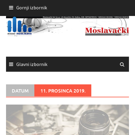
Skoči
Gornji izbornik
do
sadržaja
Glavni izbornik
DATUM
11. PROSINCA 2019.