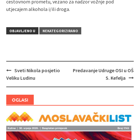
cestovnom prometu, vezano za nadzor vožnje pod
utjecajem alkohola i/ili droga.
OBJAVLJENO U
NEKATEGORIZIRANO
Sveti Nikola posjetio
Predavanje Udruge OSI u OŠ
Navigacija
Veliku Ludinu
S. Kefelja
objava
OGLASI