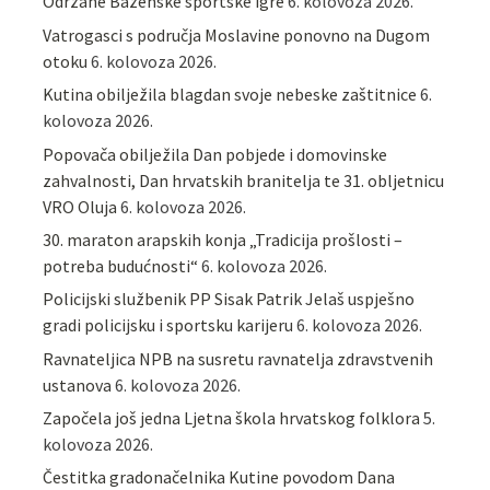
Održane Bazenske sportske igre
6. kolovoza 2026.
Vatrogasci s područja Moslavine ponovno na Dugom
otoku
6. kolovoza 2026.
Kutina obilježila blagdan svoje nebeske zaštitnice
6.
kolovoza 2026.
Popovača obilježila Dan pobjede i domovinske
zahvalnosti, Dan hrvatskih branitelja te 31. obljetnicu
VRO Oluja
6. kolovoza 2026.
30. maraton arapskih konja „Tradicija prošlosti –
potreba budućnosti“
6. kolovoza 2026.
Policijski službenik PP Sisak Patrik Jelaš uspješno
gradi policijsku i sportsku karijeru
6. kolovoza 2026.
Ravnateljica NPB na susretu ravnatelja zdravstvenih
ustanova
6. kolovoza 2026.
Započela još jedna Ljetna škola hrvatskog folklora
5.
kolovoza 2026.
Čestitka gradonačelnika Kutine povodom Dana