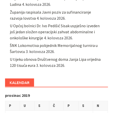
Ludina
4. kolovoza 2026.
Županija raspisala Javni poziv za sufinanciranje
razvoja lovstva
4. kolovoza 2026.
U Općoj bolnici Dr. Ivo Pedišić Sisak uspješno izveden
još jedan složen operacijski zahvat abdominalne i
onkološke kirurgije
4. kolovoza 2026.
ŠNK Lokomotiva pobjednik Memorijalnog turnira u
Šartovcu
3. kolovoza 2026.
U tijeku obnova Društvenog doma Janja Lipa vrijedna
120 tisuća eura
3. kolovoza 2026.
KALENDAR
prosinac 2019
P
U
S
Č
P
S
N