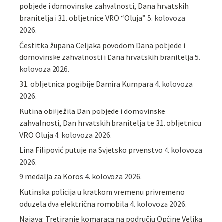
pobjede i domovinske zahvalnosti, Dana hrvatskih
branitelja i 31. obljetnice VRO “Oluja”
5. kolovoza
2026.
Čestitka župana Celjaka povodom Dana pobjede i
domovinske zahvalnosti i Dana hrvatskih branitelja
5.
kolovoza 2026.
31. obljetnica pogibije Damira Kumpara
4. kolovoza
2026.
Kutina obilježila Dan pobjede i domovinske
zahvalnosti, Dan hrvatskih branitelja te 31. obljetnicu
VRO Oluja
4. kolovoza 2026.
Lina Filipović putuje na Svjetsko prvenstvo
4. kolovoza
2026.
9 medalja za Koros
4. kolovoza 2026.
Kutinska policija u kratkom vremenu privremeno
oduzela dva električna romobila
4. kolovoza 2026.
Najava: Tretiranje komaraca na području Općine Velika