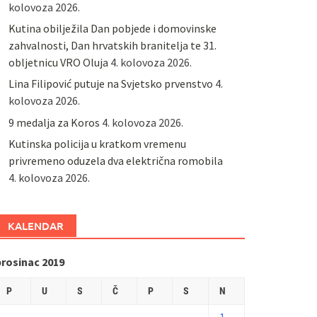
kolovoza 2026.
Kutina obilježila Dan pobjede i domovinske
zahvalnosti, Dan hrvatskih branitelja te 31.
obljetnicu VRO Oluja
4. kolovoza 2026.
Lina Filipović putuje na Svjetsko prvenstvo
4.
kolovoza 2026.
9 medalja za Koros
4. kolovoza 2026.
Kutinska policija u kratkom vremenu
privremeno oduzela dva električna romobila
4. kolovoza 2026.
KALENDAR
prosinac 2019
P
U
S
Č
P
S
N