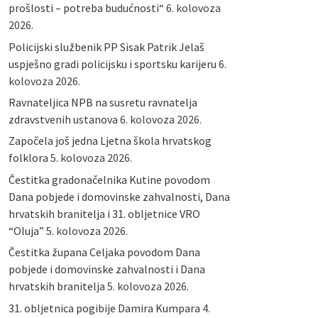
prošlosti – potreba budućnosti“
6. kolovoza
2026.
Policijski službenik PP Sisak Patrik Jelaš
uspješno gradi policijsku i sportsku karijeru
6.
kolovoza 2026.
Ravnateljica NPB na susretu ravnatelja
zdravstvenih ustanova
6. kolovoza 2026.
Započela još jedna Ljetna škola hrvatskog
folklora
5. kolovoza 2026.
Čestitka gradonačelnika Kutine povodom
Dana pobjede i domovinske zahvalnosti, Dana
hrvatskih branitelja i 31. obljetnice VRO
“Oluja”
5. kolovoza 2026.
Čestitka župana Celjaka povodom Dana
pobjede i domovinske zahvalnosti i Dana
hrvatskih branitelja
5. kolovoza 2026.
31. obljetnica pogibije Damira Kumpara
4.