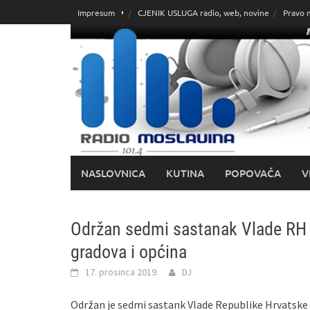
Skoči
Impresum
CJENIK USLUGA radio, web, novine
Pravo 
do
sadržaja
NASLOVNICA
KUTINA
POPOVAČA
V
Održan sedmi sastanak Vlade RH
gradova i općina
17. prosinca 2019.
DJ
Održan je sedmi sastank Vlade Republike Hrvatske