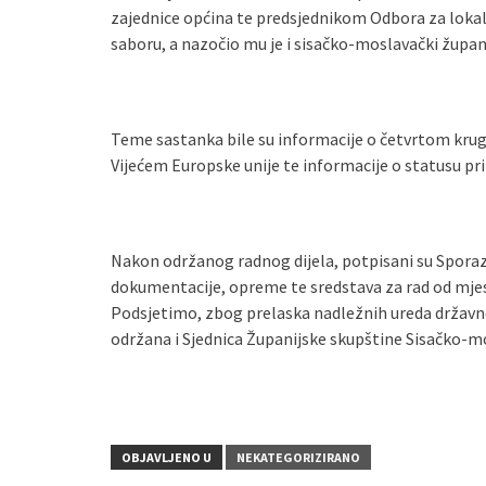
zajednice općina te predsjednikom Odbora za loka
saboru, a nazočio mu je i sisačko-moslavački župan 
Teme sastanka bile su informacije o četvrtom kru
Vijećem Europske unije te informacije o statusu pr
Nakon održanog radnog dijela, potpisani su Spor
dokumentacije, opreme te sredstava za rad od mje
Podsjetimo, zbog prelaska nadležnih ureda državne u
održana i Sjednica Županijske skupštine Sisačko-m
OBJAVLJENO U
NEKATEGORIZIRANO