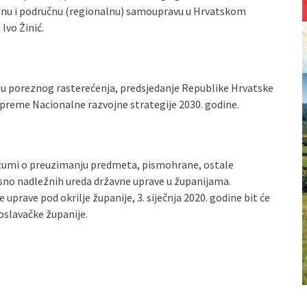
lnu i područnu (regionalnu) samoupravu u Hrvatskom
Ivo Žinić.
gu poreznog rasterećenja, predsjedanje Republike Hrvatske
ipreme Nacionalne razvojne strategije 2030. godine.
azumi o preuzimanju predmeta, pismohrane, ostale
sno nadležnih ureda državne uprave u županijama.
prave pod okrilje županije, 3. siječnja 2020. godine bit će
oslavačke županije.