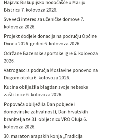
Najava: Biskupijsko hodočašće u Mariju
Bistricu
7. kolovoza 2026.
Sve veći interes za učeničke domove
7.
kolovoza 2026.
Projekt dodjele donacija na području Općine
Dvor u 2026. godini
6. kolovoza 2026.
Održane Bazenske sportske igre
6. kolovoza
2026.
Vatrogasci s područja Moslavine ponovno na
Dugom otoku
6. kolovoza 2026.
Kutina obilježila blagdan svoje nebeske
zaštitnice
6. kolovoza 2026.
Popovača obilježila Dan pobjede i
domovinske zahvalnosti, Dan hrvatskih
branitelja te 31. obljetnicu VRO Oluja
6.
kolovoza 2026.
30. maraton arapskih konja „Tradicija