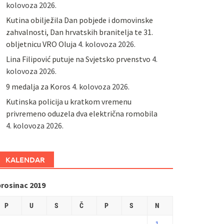
kolovoza 2026.
Kutina obilježila Dan pobjede i domovinske
zahvalnosti, Dan hrvatskih branitelja te 31.
obljetnicu VRO Oluja
4. kolovoza 2026.
Lina Filipović putuje na Svjetsko prvenstvo
4.
kolovoza 2026.
9 medalja za Koros
4. kolovoza 2026.
Kutinska policija u kratkom vremenu
privremeno oduzela dva električna romobila
4. kolovoza 2026.
KALENDAR
prosinac 2019
P
U
S
Č
P
S
N