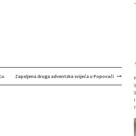
ecu
Zapaljena druga adventska svijeća u Popovači
I