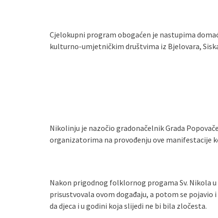
Cjelokupni program obogaćen je nastupima domaće 
kulturno-umjetničkim društvima iz Bjelovara, Siska
Nikolinju je nazočio gradonačelnik Grada Popovače 
organizatorima na provođenju ove manifestacije k
Nakon prigodnog folklornog progama Sv. Nikola u pr
prisustvovala ovom događaju, a potom se pojavio i 
da djeca i u godini koja slijedi ne bi bila zločesta.