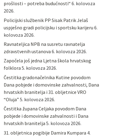
prošlosti – potreba budućnosti“
6. kolovoza
2026.
Policijski službenik PP Sisak Patrik Jelaš
uspješno gradi policijsku i sportsku karijeru
6.
kolovoza 2026.
Ravnateljica NPB na susretu ravnatelja
zdravstvenih ustanova
6. kolovoza 2026.
Započela još jedna Ljetna škola hrvatskog
folklora
5. kolovoza 2026.
Čestitka gradonačelnika Kutine povodom
Dana pobjede i domovinske zahvalnosti, Dana
hrvatskih branitelja i 31. obljetnice VRO
“Oluja”
5. kolovoza 2026.
Čestitka župana Celjaka povodom Dana
pobjede i domovinske zahvalnosti i Dana
hrvatskih branitelja
5. kolovoza 2026.
31. obljetnica pogibije Damira Kumpara
4.