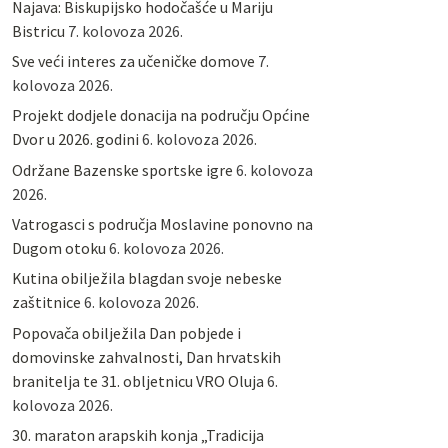
Najava: Biskupijsko hodočašće u Mariju
Bistricu
7. kolovoza 2026.
Sve veći interes za učeničke domove
7.
kolovoza 2026.
Projekt dodjele donacija na području Općine
Dvor u 2026. godini
6. kolovoza 2026.
Održane Bazenske sportske igre
6. kolovoza
2026.
Vatrogasci s područja Moslavine ponovno na
Dugom otoku
6. kolovoza 2026.
Kutina obilježila blagdan svoje nebeske
zaštitnice
6. kolovoza 2026.
Popovača obilježila Dan pobjede i
domovinske zahvalnosti, Dan hrvatskih
branitelja te 31. obljetnicu VRO Oluja
6.
kolovoza 2026.
30. maraton arapskih konja „Tradicija