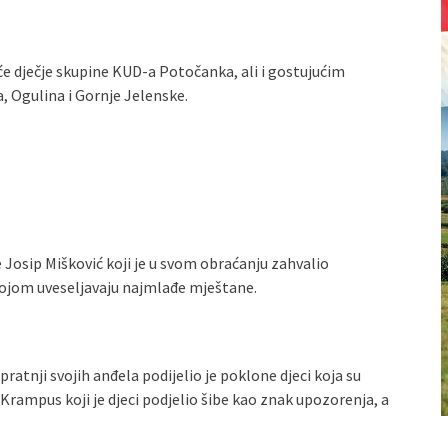
dječje skupine KUD-a Potočanka, ali i gostujućim
, Ogulina i Gornje Jelenske.
Josip Mišković koji je u svom obraćanju zahvalio
ojom uveseljavaju najmlađe mještane.
atnji svojih anđela podijelio je poklone djeci koja su
Krampus koji je djeci podjelio šibe kao znak upozorenja, a