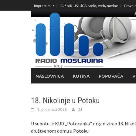
Skoči
Impresum
CJENIK USLUGA radio, web, novine
Pravo 
do
sadržaja
NASLOVNICA
KUTINA
POPOVAČA
V
18. Nikolinje u Potoku
8. prosinca 2019.
DJ
U subotu je KUD „Potočanka” organizirao 18. Nikol
društvenom domu u Potoku.