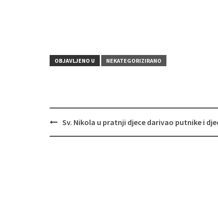
OBJAVLJENO U
NEKATEGORIZIRANO
Sv. Nikola u pratnji djece darivao putnike i dj
Navigacija
objava