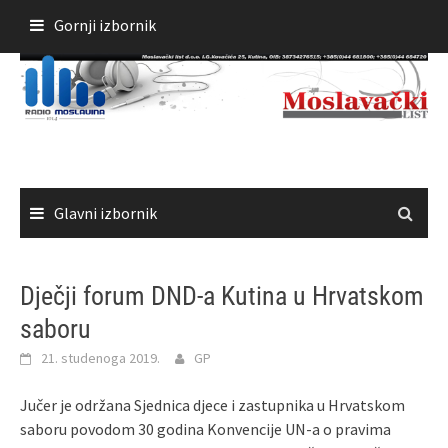
Skoči
Gornji izbornik
do
sadržaja
Glavni izbornik
Dječji forum DND-a Kutina u Hrvatskom
saboru
21. studenoga 2019.
GP
Jučer je održana Sjednica djece i zastupnika u Hrvatskom
saboru povodom 30 godina Konvencije UN-a o pravima