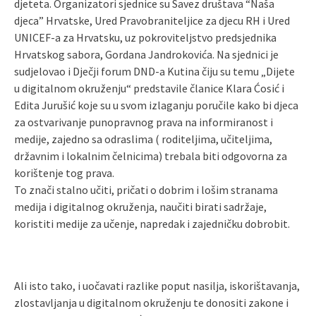
djeteta. Organizatori sjednice su Savez društava “Naša
djeca” Hrvatske, Ured Pravobraniteljice za djecu RH i Ured
UNICEF-a za Hrvatsku, uz pokroviteljstvo predsjednika
Hrvatskog sabora, Gordana Jandrokovića. Na sjednici je
sudjelovao i Dječji forum DND-a Kutina čiju su temu „Dijete
u digitalnom okruženju“ predstavile članice Klara Ćosić i
Edita Jurušić koje su u svom izlaganju poručile kako bi djeca
za ostvarivanje punopravnog prava na informiranost i
medije, zajedno sa odraslima ( roditeljima, učiteljima,
državnim i lokalnim čelnicima) trebala biti odgovorna za
korištenje tog prava.
To znači stalno učiti, pričati o dobrim i lošim stranama
medija i digitalnog okruženja, naučiti birati sadržaje,
koristiti medije za učenje, napredak i zajedničku dobrobit.
Ali isto tako, i uočavati razlike poput nasilja, iskorištavanja,
zlostavljanja u digitalnom okruženju te donositi zakone i