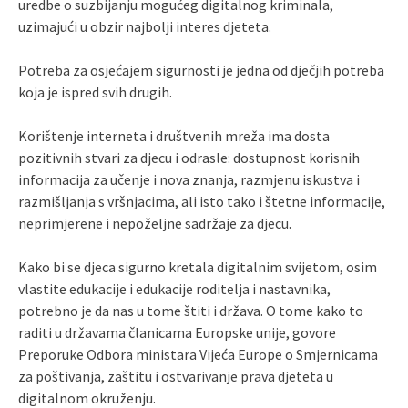
uredbe o suzbijanju mogućeg digitalnog kriminala,
uzimajući u obzir najbolji interes djeteta.
Potreba za osjećajem sigurnosti je jedna od dječjih potreba
koja je ispred svih drugih.
Korištenje interneta i društvenih mreža ima dosta
pozitivnih stvari za djecu i odrasle: dostupnost korisnih
informacija za učenje i nova znanja, razmjenu iskustva i
razmišljanja s vršnjacima, ali isto tako i štetne informacije,
neprimjerene i nepoželjne sadržaje za djecu.
Kako bi se djeca sigurno kretala digitalnim svijetom, osim
vlastite edukacije i edukacije roditelja i nastavnika,
potrebno je da nas u tome štiti i država. O tome kako to
raditi u državama članicama Europske unije, govore
Preporuke Odbora ministara Vijeća Europe o Smjernicama
za poštivanja, zaštitu i ostvarivanje prava djeteta u
digitalnom okruženju.