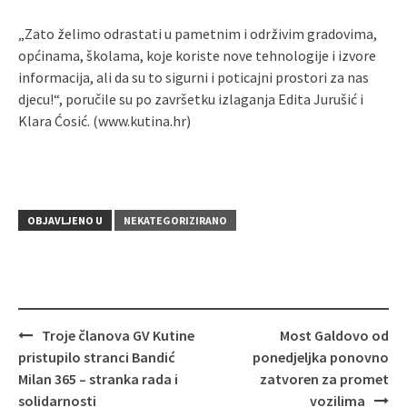
„Zato želimo odrastati u pametnim i održivim gradovima,
općinama, školama, koje koriste nove tehnologije i izvore
informacija, ali da su to sigurni i poticajni prostori za nas
djecu!“, poručile su po završetku izlaganja Edita Jurušić i
Klara Ćosić. (www.kutina.hr)
OBJAVLJENO U
NEKATEGORIZIRANO
Troje članova GV Kutine
Most Galdovo od
Navigacija
pristupilo stranci Bandić
ponedjeljka ponovno
objava
Milan 365 – stranka rada i
zatvoren za promet
solidarnosti
vozilima