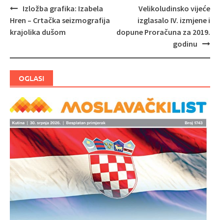
Izložba grafika: Izabela
Velikoludinsko vijeće
Navigacija
Hren – Crtačka seizmografija
izglasalo IV. izmjene i
objava
krajolika dušom
dopune Proračuna za 2019.
godinu
OGLASI