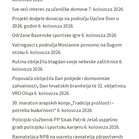
Sve veći interes za učeničke domove
7. kolovoza 2026.
Projekt dodjele donacija na području Općine Dvor u
2026. godini
6. kolovoza 2026.
Održane Bazenske sportske igre
6. kolovoza 2026.
Vatrogasci s područja Moslavine ponovno na Dugom
otoku
6. kolovoza 2026.
Kutina obilježila blagdan svoje nebeske zaštitnice
6.
kolovoza 2026.
Popovača obilježila Dan pobjede i domovinske
zahvalnosti, Dan hrvatskih branitelja te 31. obljetnicu
VRO Oluja
6. kolovoza 2026.
30. maraton arapskih konja „Tradicija prošlosti –
potreba budućnosti“
6. kolovoza 2026.
Policijski službenik PP Sisak Patrik Jelaš uspješno
gradi policijsku i sportsku karijeru
6. kolovoza 2026.
Ravnateljica NPB na susretu ravnatelja zdravstvenih