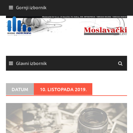
Skoči
Gornji izbornik
do
sadržaja
Glavni izbornik
DATUM
10. LISTOPADA 2019.