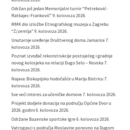
Održan još jedan Memorijalni turnir “Petreković-
Ratkajec-Franković”
9. kolovoza 2026.
MMK dio izložbe Etnografskog muzeja u Zagrebu
“Z/zemlja”
9. kolovoza 2026.
Unutarnje uređenje Društvenog doma Jamarice
7.
kolovoza 2026.
Poznat izvođač rekonstrukcije postojećeg i gradnje
novog kolosjeka na relaciji Dugo Selo – Novska
7.
kolovoza 2026.
Najava: Biskupijsko hodočašće u Mariju Bistricu
7.
kolovoza 2026.
Sve veći interes za učeničke domove
7. kolovoza 2026.
Projekt dodjele donacija na području Općine Dvor u
2026. godini
6. kolovoza 2026.
Održane Bazenske sportske igre
6. kolovoza 2026.
Vatrogasci s područja Moslavine ponovno na Dugom