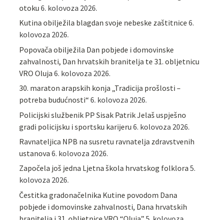
otoku
6. kolovoza 2026.
Kutina obilježila blagdan svoje nebeske zaštitnice
6.
kolovoza 2026.
Popovača obilježila Dan pobjede i domovinske
zahvalnosti, Dan hrvatskih branitelja te 31. obljetnicu
VRO Oluja
6. kolovoza 2026.
30. maraton arapskih konja „Tradicija prošlosti –
potreba budućnosti“
6. kolovoza 2026.
Policijski službenik PP Sisak Patrik Jelaš uspješno
gradi policijsku i sportsku karijeru
6. kolovoza 2026.
Ravnateljica NPB na susretu ravnatelja zdravstvenih
ustanova
6. kolovoza 2026.
Započela još jedna Ljetna škola hrvatskog folklora
5.
kolovoza 2026.
Čestitka gradonačelnika Kutine povodom Dana
pobjede i domovinske zahvalnosti, Dana hrvatskih
branitelja i 31. obljetnice VRO “Oluja”
5. kolovoza