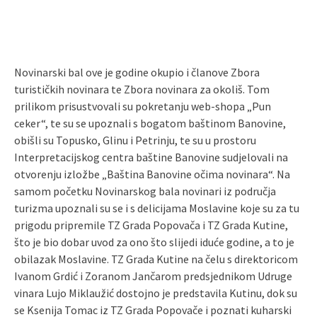
Novinarski bal ove je godine okupio i članove Zbora
turističkih novinara te Zbora novinara za okoliš. Tom
prilikom prisustvovali su pokretanju web-shopa „Pun
ceker“, te su se upoznali s bogatom baštinom Banovine,
obišli su Topusko, Glinu i Petrinju, te su u prostoru
Interpretacijskog centra baštine Banovine sudjelovali na
otvorenju izložbe „Baština Banovine očima novinara“. Na
samom početku Novinarskog bala novinari iz područja
turizma upoznali su se i s delicijama Moslavine koje su za tu
prigodu pripremile TZ Grada Popovača i TZ Grada Kutine,
što je bio dobar uvod za ono što slijedi iduće godine, a to je
obilazak Moslavine. TZ Grada Kutine na čelu s direktoricom
Ivanom Grdić i Zoranom Jančarom predsjednikom Udruge
vinara Lujo Miklaužić dostojno je predstavila Kutinu, dok su
se Ksenija Tomac iz TZ Grada Popovače i poznati kuharski