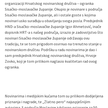
organizaciji Hrvatskog novinarskog društva – ogranka
Sisačko-moslavačke županije. Okupio je novinare s područja
Sisačko moslavačke županije, ali i ostale goste s kojima
novinari usko surađuju u obavljanju svoga posla. Predsjednik
HND-a Sisačko-moslavačke županije Igor Ahmetović, inače
dopisnik HRT-a s našeg područja, izrazio je zadovoljstvo što
novinari Sisačko moslavačke županije održavaju ovu
tradiciju, te se tom prigodom osvrnuo na trenutno stanje u
novinarskom društvu. Podršku u radu novinarima je dao i
sam predsjednik Hrvatskog novinarskog društva, Hrvoje
Zovko, koji je tom prilikom naglasio kvalitetan rad ovog
ogranka.
Novinarima i medijskim kućama tom su prilikom dodijeljena
priznanja i nagrade, te „Zlatno pero“ najuspješnijim
autorima. S područja Moslavine jubilarno priznanje za 50