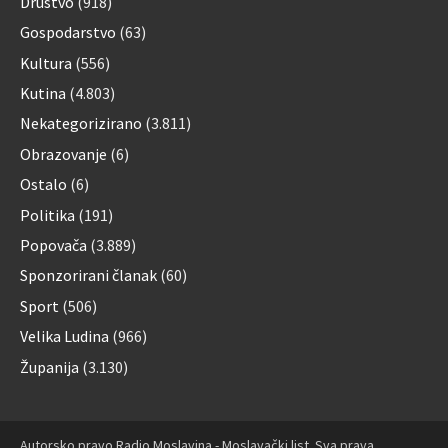
Društvo
(918)
Gospodarstvo
(63)
Kultura
(556)
Kutina
(4.803)
Nekategorizirano
(3.811)
Obrazovanje
(6)
Ostalo
(6)
Politika
(191)
Popovača
(3.889)
Sponzorirani članak
(60)
Sport
(506)
Velika Ludina
(966)
Županija
(3.130)
Autorsko pravo Radio Moslavina - Moslavački list. Sva prava