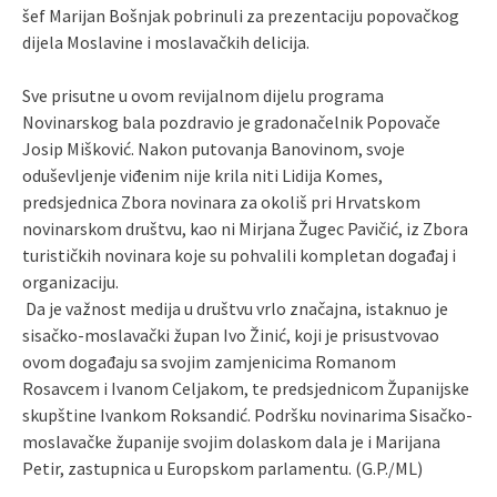
šef Marijan Bošnjak pobrinuli za prezentaciju popovačkog
dijela Moslavine i moslavačkih delicija.
Sve prisutne u ovom revijalnom dijelu programa
Novinarskog bala pozdravio je gradonačelnik Popovače
Josip Mišković. Nakon putovanja Banovinom, svoje
oduševljenje viđenim nije krila niti Lidija Komes,
predsjednica Zbora novinara za okoliš pri Hrvatskom
novinarskom društvu, kao ni Mirjana Žugec Pavičić, iz Zbora
turističkih novinara koje su pohvalili kompletan događaj i
organizaciju.
Da je važnost medija u društvu vrlo značajna, istaknuo je
sisačko-moslavački župan Ivo Žinić, koji je prisustvovao
ovom događaju sa svojim zamjenicima Romanom
Rosavcem i Ivanom Celjakom, te predsjednicom Županijske
skupštine Ivankom Roksandić. Podršku novinarima Sisačko-
moslavačke županije svojim dolaskom dala je i Marijana
Petir, zastupnica u Europskom parlamentu. (G.P./ML)