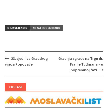
OBJAVLJENO U
NEKATEGORIZIRANO
23. sjednica Gradskog
Gradnja zgrade na Trgu dr.
Navigacija
vijeća Popovače
Franje Tuđmana – u
objava
pripremnoj fazi
OGLASI