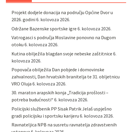
Projekt dodjele donacija na području Općine Dvor u
2026. godini
6. kolovoza 2026.
Održane Bazenske sportske igre
6. kolovoza 2026.
Vatrogasci s područja Moslavine ponovno na Dugom
otoku
6. kolovoza 2026.
Kutina obilježila blagdan svoje nebeske zaštitnice
6.
kolovoza 2026.
Popovača obilježila Dan pobjede i domovinske
zahvalnosti, Dan hrvatskih branitelja te 31. obljetnicu
VRO Oluja
6. kolovoza 2026.
30. maraton arapskih konja „Tradicija prošlosti –
potreba budućnosti“
6. kolovoza 2026.
Policijski službenik PP Sisak Patrik Jelaš uspješno
gradi policijsku i sportsku karijeru
6. kolovoza 2026.
Ravnateljica NPB na susretu ravnatelja zdravstvenih
ustanova
6. kolovoza 2026.