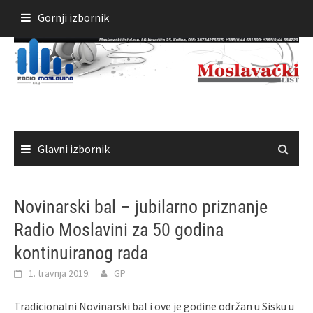
Skoči
Gornji izbornik
do
sadržaja
Glavni izbornik
Novinarski bal – jubilarno priznanje
Radio Moslavini za 50 godina
kontinuiranog rada
1. travnja 2019.
GP
Tradicionalni Novinarski bal i ove je godine održan u Sisku u