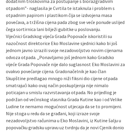
dodatnim troškovima za postupanje s biorazgradivim
otpadom”- naglasila je Cvrtila te istaknula i problem s
otpadnim papirom i plastikom čija se izdvojena masa
povećava, a tržišna cijena pada zbog sve veće ponude uslijed
čega sortirnica lani bilježi gubitke u poslovanju.
Vijećnici Gradskog vijeća Grada Popovače iskoristili su
nazočnost direktorice Eko Moslavine sjednici kako bi još
jednom javno izrazili svoje nezadovoljstvo novim cijenama
odvoza otpada. „Ponavljamo još jednom kako Gradsko
vijeće Grada Popovače nije dalo suglasnost Eko Moslavini za
ovakvo povećanje cijena. Gradonačelnik je kao član
Skupštine predlagao mnogo niži fiksni dio cijene otpada
smatrajući kako ovaj način poskupljenja nije nimalo
poticajan u smislu razvrstavanja otpada. No prijedlog je
podržan od većinskog vlasnika Grada Kutine kao i od Velike
Ludine te nemamo mogućnost utjecaja da se to promijeni.
Nije stoga u redu da se građani, koji izraze svoje
nezadovoljstvo računima u Eko Moslavini, iz Kutine šalju u
popovačku gradsku upravu uz tvrdnju da je novi Cjenik donio