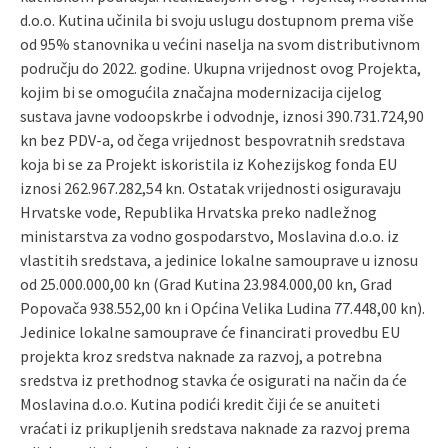
d.o.o. Kutina učinila bi svoju uslugu dostupnom prema više
od 95% stanovnika u većini naselja na svom distributivnom
području do 2022. godine. Ukupna vrijednost ovog Projekta,
kojim bi se omogućila značajna modernizacija cijelog
sustava javne vodoopskrbe i odvodnje, iznosi 390.731.724,90
kn bez PDV-a, od čega vrijednost bespovratnih sredstava
koja bi se za Projekt iskoristila iz Kohezijskog fonda EU
iznosi 262.967.282,54 kn. Ostatak vrijednosti osiguravaju
Hrvatske vode, Republika Hrvatska preko nadležnog
ministarstva za vodno gospodarstvo, Moslavina d.o.o. iz
vlastitih sredstava, a jedinice lokalne samouprave u iznosu
od 25.000.000,00 kn (Grad Kutina 23.984.000,00 kn, Grad
Popovača 938.552,00 kn i Općina Velika Ludina 77.448,00 kn).
Jedinice lokalne samouprave će financirati provedbu EU
projekta kroz sredstva naknade za razvoj, a potrebna
sredstva iz prethodnog stavka će osigurati na način da će
Moslavina d.o.o. Kutina podići kredit čiji će se anuiteti
vraćati iz prikupljenih sredstava naknade za razvoj prema