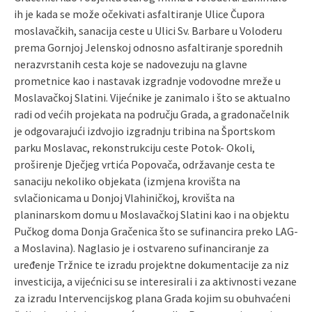
ih je kada se može očekivati asfaltiranje Ulice Čupora
moslavačkih, sanacija ceste u Ulici Sv. Barbare u Voloderu
prema Gornjoj Jelenskoj odnosno asfaltiranje sporednih
nerazvrstanih cesta koje se nadovezuju na glavne
prometnice kao i nastavak izgradnje vodovodne mreže u
Moslavačkoj Slatini. Vijećnike je zanimalo i što se aktualno
radi od većih projekata na području Grada, a gradonačelnik
je odgovarajući izdvojio izgradnju tribina na Športskom
parku Moslavac, rekonstrukciju ceste Potok- Okoli,
proširenje Dječjeg vrtića Popovača, održavanje cesta te
sanaciju nekoliko objekata (izmjena krovišta na
svlačionicama u Donjoj Vlahiničkoj, krovišta na
planinarskom domu u Moslavačkoj Slatini kao i na objektu
Pučkog doma Donja Gračenica što se sufinancira preko LAG-
a Moslavina). Naglasio je i ostvareno sufinanciranje za
uređenje Tržnice te izradu projektne dokumentacije za niz
investicija, a vijećnici su se interesirali i za aktivnosti vezane
za izradu Intervencijskog plana Grada kojim su obuhvaćeni