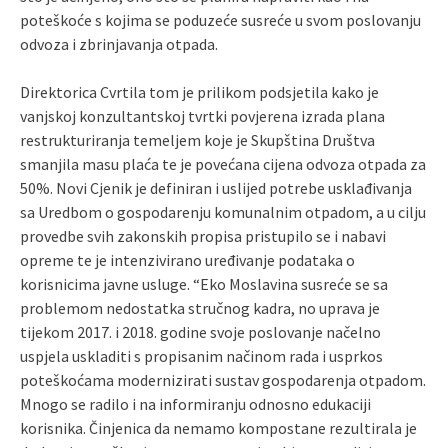
poteškoće s kojima se poduzeće susreće u svom poslovanju
odvoza i zbrinjavanja otpada.
Direktorica Cvrtila tom je prilikom podsjetila kako je
vanjskoj konzultantskoj tvrtki povjerena izrada plana
restrukturiranja temeljem koje je Skupština Društva
smanjila masu plaća te je povećana cijena odvoza otpada za
50%. Novi Cjenik je definiran i uslijed potrebe usklađivanja
sa Uredbom o gospodarenju komunalnim otpadom, a u cilju
provedbe svih zakonskih propisa pristupilo se i nabavi
opreme te je intenzivirano uređivanje podataka o
korisnicima javne usluge. “Eko Moslavina susreće se sa
problemom nedostatka stručnog kadra, no uprava je
tijekom 2017. i 2018. godine svoje poslovanje načelno
uspjela uskladiti s propisanim načinom rada i usprkos
poteškoćama modernizirati sustav gospodarenja otpadom.
Mnogo se radilo i na informiranju odnosno edukaciji
korisnika. Činjenica da nemamo kompostane rezultirala je