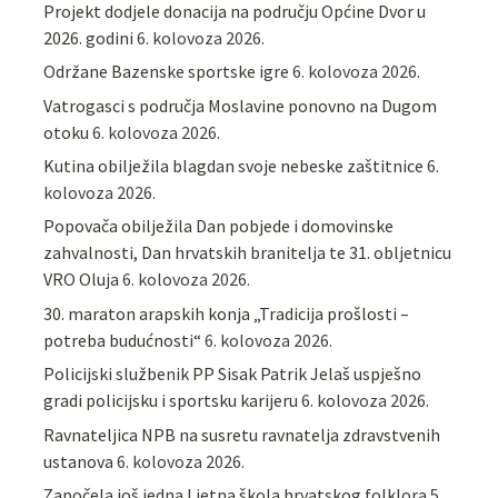
Projekt dodjele donacija na području Općine Dvor u
2026. godini
6. kolovoza 2026.
Održane Bazenske sportske igre
6. kolovoza 2026.
Vatrogasci s područja Moslavine ponovno na Dugom
otoku
6. kolovoza 2026.
Kutina obilježila blagdan svoje nebeske zaštitnice
6.
kolovoza 2026.
Popovača obilježila Dan pobjede i domovinske
zahvalnosti, Dan hrvatskih branitelja te 31. obljetnicu
VRO Oluja
6. kolovoza 2026.
30. maraton arapskih konja „Tradicija prošlosti –
potreba budućnosti“
6. kolovoza 2026.
Policijski službenik PP Sisak Patrik Jelaš uspješno
gradi policijsku i sportsku karijeru
6. kolovoza 2026.
Ravnateljica NPB na susretu ravnatelja zdravstvenih
ustanova
6. kolovoza 2026.
Započela još jedna Ljetna škola hrvatskog folklora
5.