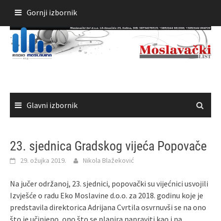
Skoči
Gornji izbornik
do
sadržaja
Glavni izbornik
23. sjednica Gradskog vijeća Popovače
29. ožujka 2019.
Nikola Blažeković
Na jučer održanoj, 23. sjednici, popovački su vijećnici usvojili
Izvješće o radu Eko Moslavine d.o.o. za 2018. godinu koje je
predstavila direktorica Adrijana Cvrtila osvrnuvši se na ono
što je učinjeno, ono što se planira napraviti kao i na