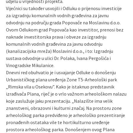
udjelu u vrijednosti projekta.
Vijećnici su također usvojili i Odluku o prijenosu investicije
za izgradnju komunalnih vodnih građevina za javnu
odvodnju na području grada Popovače na Moslavinu d.o.o.
Ovom Odlukom grad Popovača kao investitor, prenosi bez
naknade investitorska prava i obveze za izgradnju
komunalnih vodnih građevina za javnu odvodnju
(kanalizacijska mreža) Moslavini d.o.o., i to: Izgradnju
sustava odvodnje u ulici Dr. Polaka, Ivana Pergošića i
Vinogradske Mikulanice.
Dnevni red obuhvatio je i usvajanje Odluke o donošenju
Urbanističkog plana uređenja Zone T5-Arheološki park
„Rimska vila u Osekovu”. Kako je istaknuo predstavnik
izrađivača Plana, riječ je o vrlo važnom arheološkom nalazu
koje zaslužuje jaku prezentaciju. „Nalazište ima velik
znanstveni, obrazovni i kulturni značaj. Na prostoru zone
arheološkog parka predviđeno je arheološko prezentiranje
pronađenih ostataka vile te hortikulturno uređenje
prostora arheološkog parka. Donošenjem ovog Plana