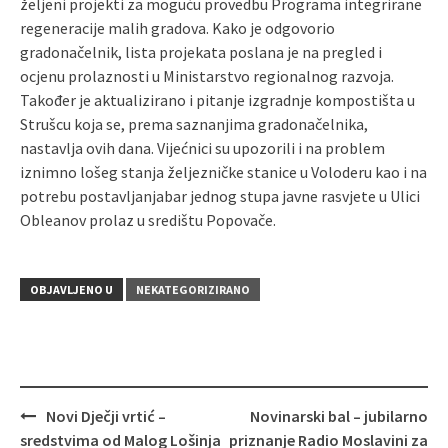
željeni projekti za moguću provedbu Programa integrirane
regeneracije malih gradova. Kako je odgovorio
gradonačelnik, lista projekata poslana je na pregled i
ocjenu prolaznosti u Ministarstvo regionalnog razvoja.
Također je aktualizirano i pitanje izgradnje kompostišta u
Strušcu koja se, prema saznanjima gradonačelnika,
nastavlja ovih dana. Vijećnici su upozorili i na problem
iznimno lošeg stanja željezničke stanice u Voloderu kao i na
potrebu postavljanjabar jednog stupa javne rasvjete u Ulici
Obleanov prolaz u središtu Popovače.
OBJAVLJENO U
NEKATEGORIZIRANO
Novi Dječji vrtić –
Novinarski bal – jubilarno
Navigacija
sredstvima od Malog Lošinja
priznanje Radio Moslavini za