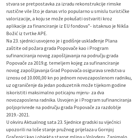
stvara se pretpostavka za izradu rekonstrukcije rimske
rustične vile što je danas vrlo popularno u smislu turističke
valorizacije, a koju se može pokušati ostvariti kroz
aplikacije za financiranje iz EU fondova”- istaknuo je Nikša
Božić iz tvrtke APE.
Na 23. sjednici usvojeno je i godišnje usklađenje Plana
zaštite od požara grada Popovače kao i Program
sufinanciranja novog zapošljavanja na području grada
Popovače za 2019.g. temeljem kojeg za sufinanciranje
novog zapošljavanja Grad Popovača osigurava sredstva u
iznosu od 10.000,00 kn po jednom novozaposlenom radniku,
uz ograničenje da jedan poduzetnik može tijekom godine
iskoristiti maksimalno poticajnu mjeru- za dva
novozaposlena radnika. Usvojen je i Program sufinanciranja
poljoprivrede na području grada Popovače za razdoblje
2019.-2021.
U okviru Aktualnog sata 23. Sjednice gradski su vijećnici
upozorili na loše stanje pružnog prijelaza u Gornjoj
Gračenici kao i objekta starog mlina u Voloderu. Zanimalo