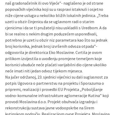
naš gradonačelnik ili ovo Vijeće”- naglašeno je od strane
popovačkih vijećnika koji su u raspravi istaknuli i osjetno
niže cijene usluga u nekoliko bližih lokalnih jedinica. „Treba
uzeti u obzir činjenicu da se uglavnom radi o starim
cjenicima i da se ti pružatelji nisu uskladili s Uredbom. A da
bi se realno s nekim drugim poduzećem uspoređivali,
potrebno je uzeti u obzir niz parametara kao što su jednak
broj korisnika, jednak broj izvršenih odvoza otpada”-
odgovorila je direktorica Eko Moslavine. Cvrtila je ovom
prilikom izvijestila o uvođenju promjene temeljem koje
korisnici ubuduće neće plaćati varijabilni dio cijene ukoliko
neće imati niti jedan odvoz tijekom mjeseca.
Na jučer održanoj, 23. sjednici vijećnici su dali suglasnost za
potpis Ugovora o partnerstvu na projektu i Sporazuma o
pripremi, realizaciji i provedbi EU Projekta „Poboljšanje
vodno-komunalne infrastrukture aglomeracije Kutina” koji
provodi Moslavina d.o.o. Projekt obuhvaća izgradnju i
rekonstrukciju sustava javne vodoopskrbe na širem
kutinskom području. Realizacijom ovog Projekta, Moslavina