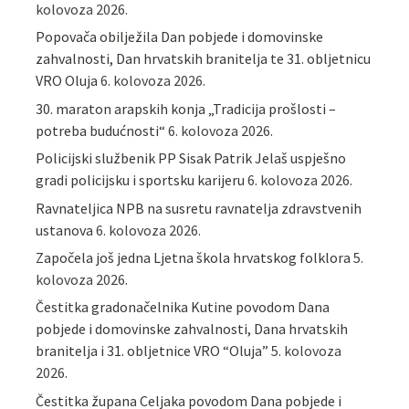
kolovoza 2026.
Popovača obilježila Dan pobjede i domovinske
zahvalnosti, Dan hrvatskih branitelja te 31. obljetnicu
VRO Oluja
6. kolovoza 2026.
30. maraton arapskih konja „Tradicija prošlosti –
potreba budućnosti“
6. kolovoza 2026.
Policijski službenik PP Sisak Patrik Jelaš uspješno
gradi policijsku i sportsku karijeru
6. kolovoza 2026.
Ravnateljica NPB na susretu ravnatelja zdravstvenih
ustanova
6. kolovoza 2026.
Započela još jedna Ljetna škola hrvatskog folklora
5.
kolovoza 2026.
Čestitka gradonačelnika Kutine povodom Dana
pobjede i domovinske zahvalnosti, Dana hrvatskih
branitelja i 31. obljetnice VRO “Oluja”
5. kolovoza
2026.
Čestitka župana Celjaka povodom Dana pobjede i