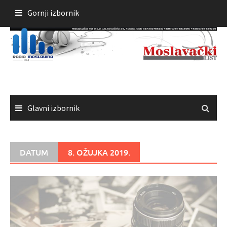
Skoči
Gornji izbornik
do
sadržaja
Glavni izbornik
DATUM
8. OŽUJKA 2019.