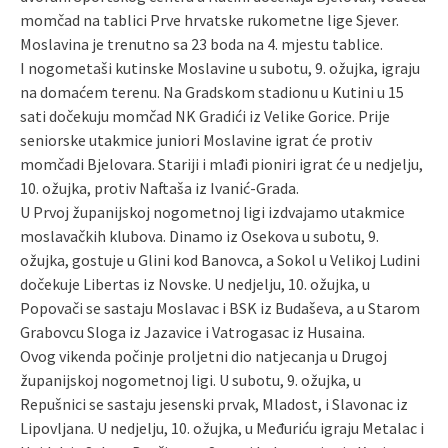
momčad na tablici Prve hrvatske rukometne lige Sjever.
Moslavina je trenutno sa 23 boda na 4. mjestu tablice.
I nogometaši kutinske Moslavine u subotu, 9. ožujka, igraju
na domaćem terenu. Na Gradskom stadionu u Kutini u 15
sati dočekuju momčad NK Gradići iz Velike Gorice. Prije
seniorske utakmice juniori Moslavine igrat će protiv
momčadi Bjelovara. Stariji i mlađi pioniri igrat će u nedjelju,
10. ožujka, protiv Naftaša iz Ivanić-Grada.
U Prvoj županijskoj nogometnoj ligi izdvajamo utakmice
moslavačkih klubova. Dinamo iz Osekova u subotu, 9.
ožujka, gostuje u Glini kod Banovca, a Sokol u Velikoj Ludini
dočekuje Libertas iz Novske. U nedjelju, 10. ožujka, u
Popovači se sastaju Moslavac i BSK iz Budaševa, a u Starom
Grabovcu Sloga iz Jazavice i Vatrogasac iz Husaina.
Ovog vikenda počinje proljetni dio natjecanja u Drugoj
županijskoj nogometnoj ligi. U subotu, 9. ožujka, u
Repušnici se sastaju jesenski prvak, Mladost, i Slavonac iz
Lipovljana. U nedjelju, 10. ožujka, u Međuriću igraju Metalac i