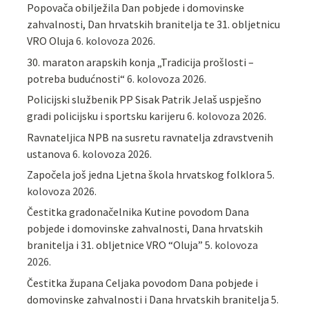
Popovača obilježila Dan pobjede i domovinske
zahvalnosti, Dan hrvatskih branitelja te 31. obljetnicu
VRO Oluja
6. kolovoza 2026.
30. maraton arapskih konja „Tradicija prošlosti –
potreba budućnosti“
6. kolovoza 2026.
Policijski službenik PP Sisak Patrik Jelaš uspješno
gradi policijsku i sportsku karijeru
6. kolovoza 2026.
Ravnateljica NPB na susretu ravnatelja zdravstvenih
ustanova
6. kolovoza 2026.
Započela još jedna Ljetna škola hrvatskog folklora
5.
kolovoza 2026.
Čestitka gradonačelnika Kutine povodom Dana
pobjede i domovinske zahvalnosti, Dana hrvatskih
branitelja i 31. obljetnice VRO “Oluja”
5. kolovoza
2026.
Čestitka župana Celjaka povodom Dana pobjede i
domovinske zahvalnosti i Dana hrvatskih branitelja
5.