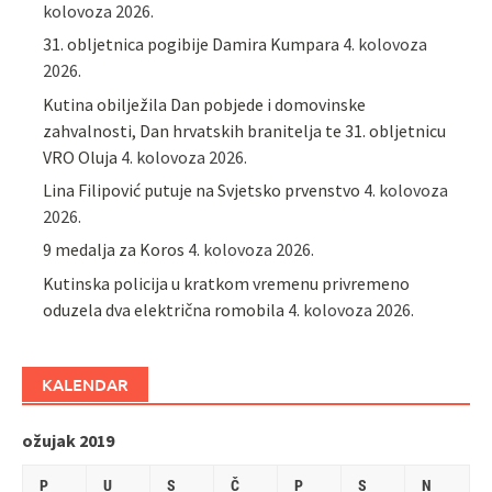
kolovoza 2026.
31. obljetnica pogibije Damira Kumpara
4. kolovoza
2026.
Kutina obilježila Dan pobjede i domovinske
zahvalnosti, Dan hrvatskih branitelja te 31. obljetnicu
VRO Oluja
4. kolovoza 2026.
Lina Filipović putuje na Svjetsko prvenstvo
4. kolovoza
2026.
9 medalja za Koros
4. kolovoza 2026.
Kutinska policija u kratkom vremenu privremeno
oduzela dva električna romobila
4. kolovoza 2026.
KALENDAR
ožujak 2019
P
U
S
Č
P
S
N