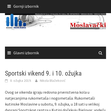
Skoči
Gornji izbornik
do
sadržaja
Glavni izbornik
Sportski vikend 9. i 10. ožujka
8. ožujka 2019.
Nikola Blažeković
Ovog se vikenda igraju redovna prvenstvena kola u
natjecanjima rukometaša i nogometaša. Rukometaši
kutinske Moslavine u subotu, 9. ožujka, u 18 sati u velikoj
dvorani Sportskog centra u Kutini dočekuju Bjelovar, vodeću