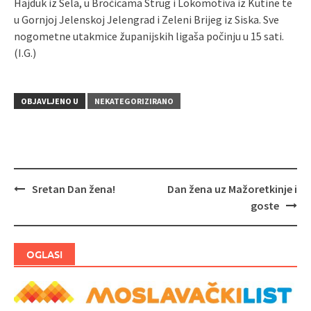
Hajduk iz Sela, u Bročicama Strug i Lokomotiva iz Kutine te
u Gornjoj Jelenskoj Jelengrad i Zeleni Brijeg iz Siska. Sve
nogometne utakmice županijskih ligaša počinju u 15 sati.
(I.G.)
OBJAVLJENO U
NEKATEGORIZIRANO
Sretan Dan žena!
Dan žena uz Mažoretkinje i
Navigacija
goste
objava
OGLASI