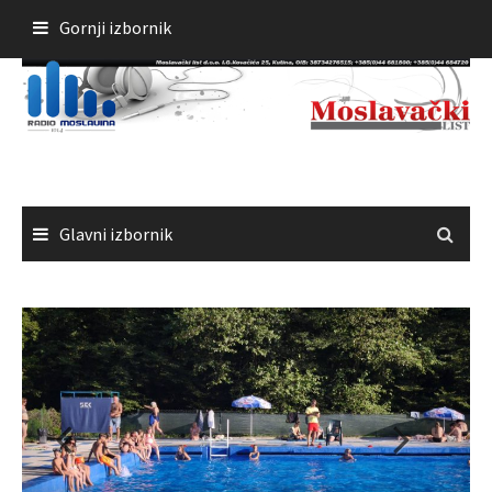
Skoči
Gornji izbornik
do
sadržaja
Glavni izbornik
Čestitka gradonačelnika Kutine povodom Dana pobjede i