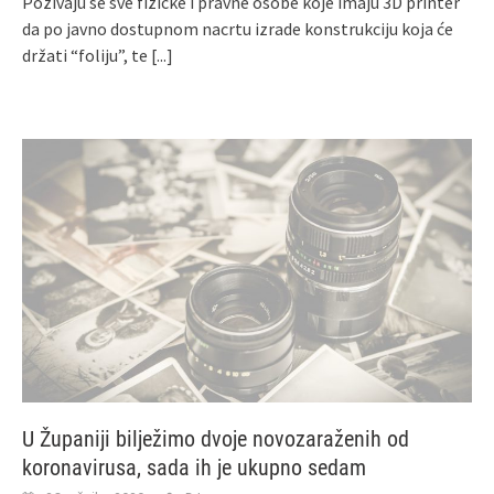
Pozivaju se sve fizičke i pravne osobe koje imaju 3D printer
da po javno dostupnom nacrtu izrade konstrukciju koja će
držati “foliju”, te
[...]
U Županiji bilježimo dvoje novozaraženih od
koronavirusa, sada ih je ukupno sedam