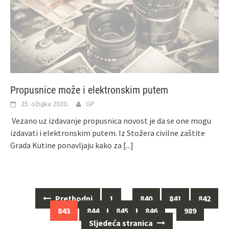
Propusnice može i elektronskim putem
25. ožujka 2020.
GP
Vezano uz izdavanje propusnica novost je da se one mogu
izdavati i elektronskim putem. Iz Stožera civilne zaštite
Grada Kutine ponavljaju kako za
[...]
Prethodni
1
…
840
841
842
Navigacija
843
844
845
846
…
989
za
Sljedeća stranica