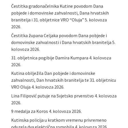
Čestitka gradonačelnika Kutine povodom Dana
pobjede i domovinske zahvalnosti, Dana hrvatskih
branitelja i 31. obljetnice VRO “Oluja”
5. kolovoza
2026.
Čestitka župana Celjaka povodom Dana pobjede i
domovinske zahvalnosti i Dana hrvatskih branitelja
5.
kolovoza 2026.
31. obljetnica pogibije Damira Kumpara
4. kolovoza
2026.
Kutina obilježila Dan pobjede i domovinske
zahvalnosti, Dan hrvatskih branitelja te 31. obljetnicu
VRO Oluja
4. kolovoza 2026.
Lina Filipović putuje na Svjetsko prvenstvo
4. kolovoza
2026.
9 medalja za Koros
4. kolovoza 2026.
Kutinska policija u kratkom vremenu privremeno
oduzela dva električna romobila
4. kolovoza 2026.