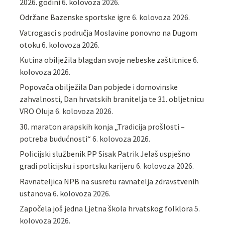
2026. godini
6. kolovoza 2026.
Održane Bazenske sportske igre
6. kolovoza 2026.
Vatrogasci s područja Moslavine ponovno na Dugom
otoku
6. kolovoza 2026.
Kutina obilježila blagdan svoje nebeske zaštitnice
6.
kolovoza 2026.
Popovača obilježila Dan pobjede i domovinske
zahvalnosti, Dan hrvatskih branitelja te 31. obljetnicu
VRO Oluja
6. kolovoza 2026.
30. maraton arapskih konja „Tradicija prošlosti –
potreba budućnosti“
6. kolovoza 2026.
Policijski službenik PP Sisak Patrik Jelaš uspješno
gradi policijsku i sportsku karijeru
6. kolovoza 2026.
Ravnateljica NPB na susretu ravnatelja zdravstvenih
ustanova
6. kolovoza 2026.
Započela još jedna Ljetna škola hrvatskog folklora
5.
kolovoza 2026.