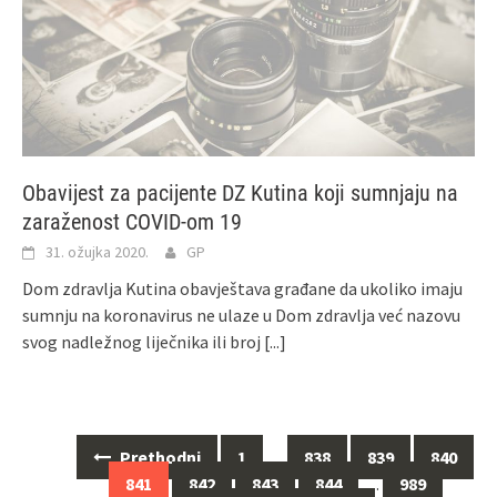
Obavijest za pacijente DZ Kutina koji sumnjaju na
zaraženost COVID-om 19
31. ožujka 2020.
GP
Dom zdravlja Kutina obavještava građane da ukoliko imaju
sumnju na koronavirus ne ulaze u Dom zdravlja već nazovu
svog nadležnog liječnika ili broj
[...]
Prethodni
1
…
838
839
840
Navigacija
841
842
843
844
…
989