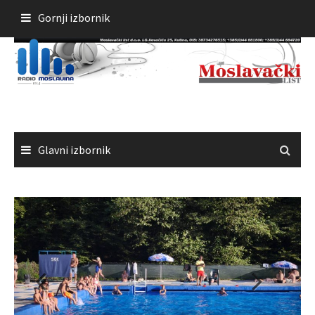
Skoči
Gornji izbornik
do
sadržaja
Glavni izbornik
Čestitka gradonačelnika Kutine povodom Dana pobjede i