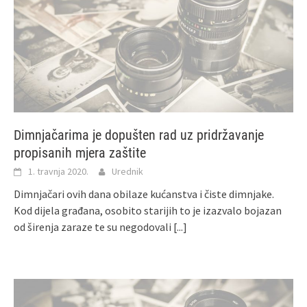
Dimnjačarima je dopušten rad uz pridržavanje
propisanih mjera zaštite
1. travnja 2020.
Urednik
Dimnjačari ovih dana obilaze kućanstva i čiste dimnjake.
Kod dijela građana, osobito starijih to je izazvalo bojazan
od širenja zaraze te su negodovali
[...]