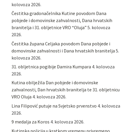
kolovoza 2026.
Čestitka gradonačelnika Kutine povodom Dana
pobjede i domovinske zahvalnosti, Dana hrvatskih
branitelja i 31. obljetnice VRO “Oluja”
5. kolovoza
2026.
Čestitka župana Celjaka povodom Dana pobjede i
domovinske zahvalnosti i Dana hrvatskih branitelja
5.
kolovoza 2026.
31. obljetnica pogibije Damira Kumpara
4. kolovoza
2026.
Kutina obilježila Dan pobjede i domovinske
zahvalnosti, Dan hrvatskih branitelja te 31. obljetnicu
VRO Oluja
4. kolovoza 2026.
Lina Filipović putuje na Svjetsko prvenstvo
4. kolovoza
2026.
9 medalja za Koros
4. kolovoza 2026.
Kutinska policija u kratkom vremenu privremeno