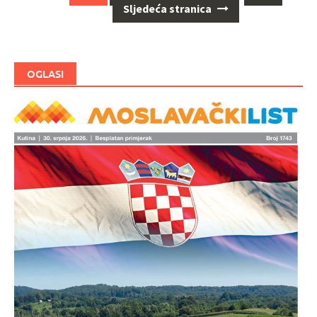
za
Sljedeća stranica
objave
OGLASI