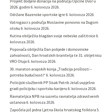
Projekt dodjele donacija na području Općine Dvor u
2026. godini
6. kolovoza 2026.
Održane Bazenske sportske igre
6. kolovoza 2026.
Vatrogasci s područja Moslavine ponovno na Dugom
otoku
6. kolovoza 2026.
Kutina obilježila blagdan svoje nebeske zaštitnice
6.
kolovoza 2026.
Popovača obilježila Dan pobjede i domovinske
zahvalnosti, Dan hrvatskih branitelja te 31. obljetnicu
VRO Oluja
6. kolovoza 2026.
30. maraton arapskih konja „Tradicija prošlosti –
potreba budućnosti“
6. kolovoza 2026.
Policijski službenik PP Sisak Patrik Jelaš uspješno
gradi policijsku i sportsku karijeru
6. kolovoza 2026.
Ravnateljica NPB na susretu ravnatelja zdravstvenih
ustanova
6. kolovoza 2026.
Započela još jedna Ljetna škola hrvatskog folklora
5.