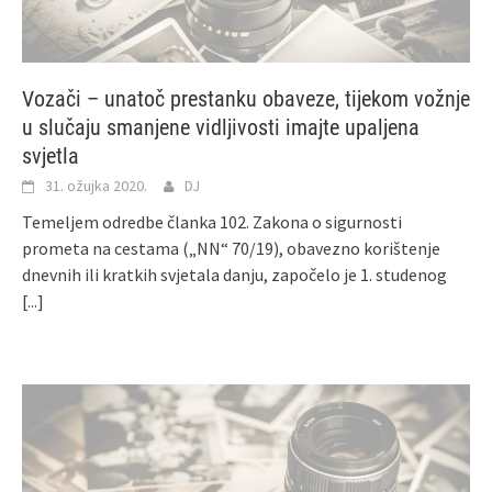
Vozači – unatoč prestanku obaveze, tijekom vožnje
u slučaju smanjene vidljivosti imajte upaljena
svjetla
31. ožujka 2020.
DJ
Temeljem odredbe članka 102. Zakona o sigurnosti
prometa na cestama („NN“ 70/19), obavezno korištenje
dnevnih ili kratkih svjetala danju, započelo je 1. studenog
[...]