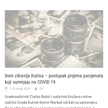
Dom zdravlja Kutina – postupak prijema pacijenata
koji sumnjaju na COVID 19
1. travnja 2020.
GP
Gradonačelnik Zlatko Babić i načelnik Stožera civilne
zaštite Grada Kutine Damir Markuš održali su sastanak u
Dom zdravlja gdje su porazgovarali s ravnateljicom
[...]