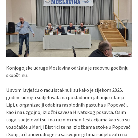
Konjogojske udruge Moslavina održala je redovnu godišnju
skupštinu.
U svom Izvješću o radu istaknuli su kako je tijekom 2025.
godine udruga sudjelovala na pokladnom jahanju u Janja
Lipi, u organizaciji odabira rasplodnih pastuha u Popovači,
kao i na uzgojnoj izložbi saveza Hrvatskog posavca. Osim
toga, sudjelovali su i na raznim manifestacijama kao što su
vozočašće u Mariji Bistrici te na izložbama stoke u Popovači
i Sunji, a članovi udruge su sa svojim grlima sudjelovali i na