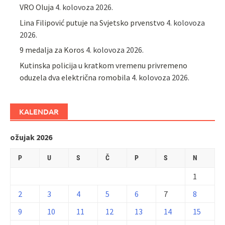
VRO Oluja
4. kolovoza 2026.
Lina Filipović putuje na Svjetsko prvenstvo
4. kolovoza
2026.
9 medalja za Koros
4. kolovoza 2026.
Kutinska policija u kratkom vremenu privremeno
oduzela dva električna romobila
4. kolovoza 2026.
KALENDAR
ožujak 2026
P
U
S
Č
P
S
N
1
2
3
4
5
6
7
8
9
10
11
12
13
14
15