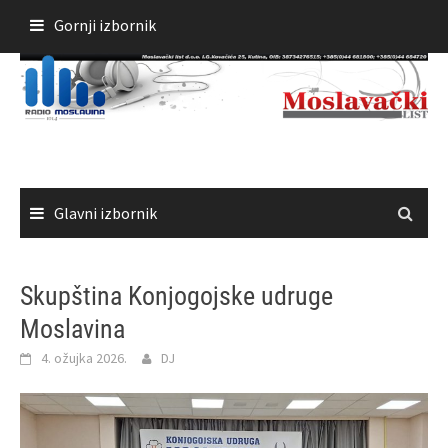
Skoči
Gornji izbornik
do
sadržaja
Glavni izbornik
Skupština Konjogojske udruge
Moslavina
4. ožujka 2026.
DJ