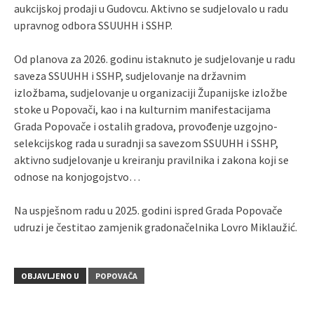
aukcijskoj prodaji u Gudovcu. Aktivno se sudjelovalo u radu
upravnog odbora SSUUHH i SSHP.
Od planova za 2026. godinu istaknuto je sudjelovanje u radu
saveza SSUUHH i SSHP, sudjelovanje na državnim
izložbama, sudjelovanje u organizaciji Županijske izložbe
stoke u Popovači, kao i na kulturnim manifestacijama
Grada Popovače i ostalih gradova, provođenje uzgojno-
selekcijskog rada u suradnji sa savezom SSUUHH i SSHP,
aktivno sudjelovanje u kreiranju pravilnika i zakona koji se
odnose na konjogojstvo…
Na uspješnom radu u 2025. godini ispred Grada Popovače
udruzi je čestitao zamjenik gradonačelnika Lovro Miklaužić.
OBJAVLJENO U
POPOVAČA