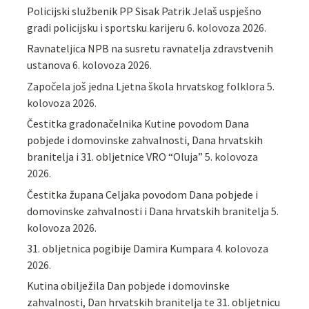
Policijski službenik PP Sisak Patrik Jelaš uspješno
gradi policijsku i sportsku karijeru
6. kolovoza 2026.
Ravnateljica NPB na susretu ravnatelja zdravstvenih
ustanova
6. kolovoza 2026.
Započela još jedna Ljetna škola hrvatskog folklora
5.
kolovoza 2026.
Čestitka gradonačelnika Kutine povodom Dana
pobjede i domovinske zahvalnosti, Dana hrvatskih
branitelja i 31. obljetnice VRO “Oluja”
5. kolovoza
2026.
Čestitka župana Celjaka povodom Dana pobjede i
domovinske zahvalnosti i Dana hrvatskih branitelja
5.
kolovoza 2026.
31. obljetnica pogibije Damira Kumpara
4. kolovoza
2026.
Kutina obilježila Dan pobjede i domovinske
zahvalnosti, Dan hrvatskih branitelja te 31. obljetnicu