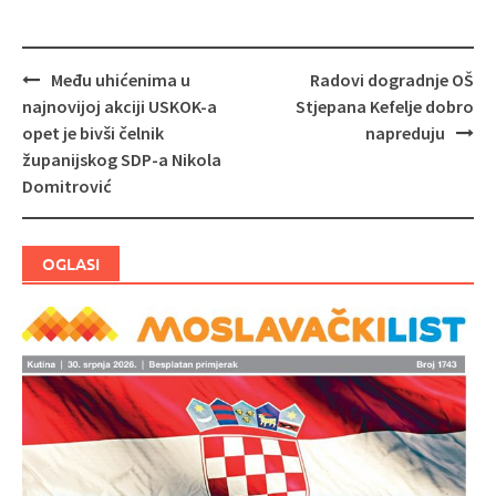
Među uhićenima u
Radovi dogradnje OŠ
Navigacija
najnovijoj akciji USKOK-a
Stjepana Kefelje dobro
objava
opet je bivši čelnik
napreduju
županijskog SDP-a Nikola
Domitrović
OGLASI