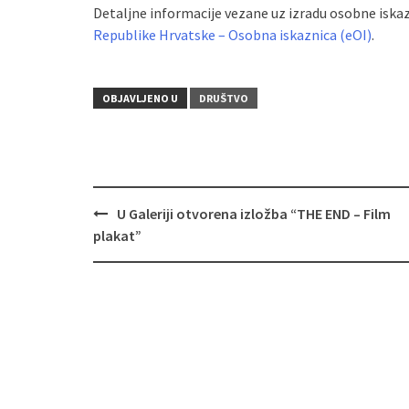
Detaljne informacije vezane uz izradu osobne iska
Republike Hrvatske – Osobna iskaznica (eOI)
.
OBJAVLJENO U
DRUŠTVO
U Galeriji otvorena izložba “THE END – Film
Navigacija
plakat”
objava