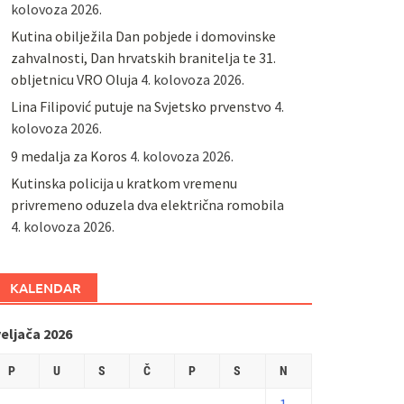
kolovoza 2026.
Kutina obilježila Dan pobjede i domovinske
zahvalnosti, Dan hrvatskih branitelja te 31.
obljetnicu VRO Oluja
4. kolovoza 2026.
Lina Filipović putuje na Svjetsko prvenstvo
4.
kolovoza 2026.
9 medalja za Koros
4. kolovoza 2026.
Kutinska policija u kratkom vremenu
privremeno oduzela dva električna romobila
4. kolovoza 2026.
KALENDAR
eljača 2026
P
U
S
Č
P
S
N