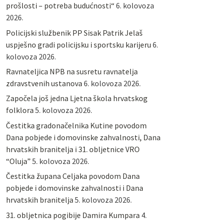
prošlosti – potreba budućnosti“
6. kolovoza
2026.
Policijski službenik PP Sisak Patrik Jelaš
uspješno gradi policijsku i sportsku karijeru
6.
kolovoza 2026.
Ravnateljica NPB na susretu ravnatelja
zdravstvenih ustanova
6. kolovoza 2026.
Započela još jedna Ljetna škola hrvatskog
folklora
5. kolovoza 2026.
Čestitka gradonačelnika Kutine povodom
Dana pobjede i domovinske zahvalnosti, Dana
hrvatskih branitelja i 31. obljetnice VRO
“Oluja”
5. kolovoza 2026.
Čestitka župana Celjaka povodom Dana
pobjede i domovinske zahvalnosti i Dana
hrvatskih branitelja
5. kolovoza 2026.
31. obljetnica pogibije Damira Kumpara
4.