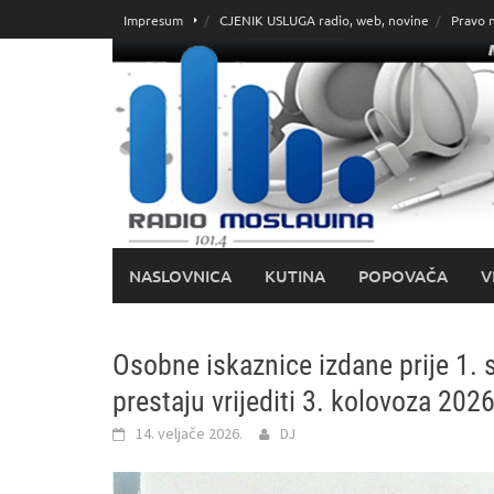
Skoči
Impresum
CJENIK USLUGA radio, web, novine
Pravo 
do
sadržaja
NASLOVNICA
KUTINA
POPOVAČA
V
Osobne iskaznice izdane prije 1. 
prestaju vrijediti 3. kolovoza 2026
14. veljače 2026.
DJ