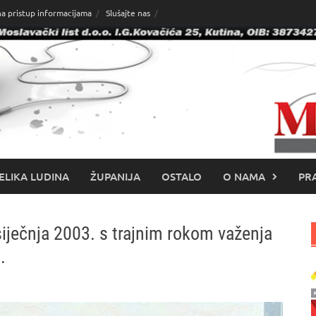
na pristup informacijama
Slušajte nas
ELIKA LUDINA
ŽUPANIJA
OSTALO
O NAMA
PRA
siječnja 2003. s trajnim rokom važenja
.