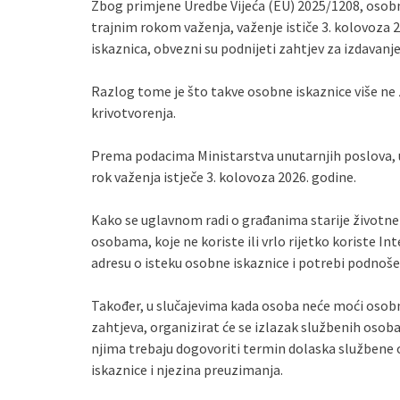
Zbog primjene Uredbe Vijeća (EU) 2025/1208, osobni
trajnim rokom važenja, važenje ističe 3. kolovoza 
iskaznica, obvezni su podnijeti zahtjev za izdavanj
Razlog tome je što takve osobne iskaznice više ne
krivotvorenja.
Prema podacima Ministarstva unutarnjih poslova, 
rok važenja istječe 3. kolovoza 2026. godine.
Kako se uglavnom radi o građanima starije životne
osobama, koje ne koriste ili vrlo rijetko koriste In
adresu o isteku osobne iskaznice i potrebi podnoše
Također, u slučajevima kada osoba neće moći osobno
zahtjeva, organizirat će se izlazak službenih osoba 
njima trebaju dogovoriti termin dolaska službene 
iskaznice i njezina preuzimanja.