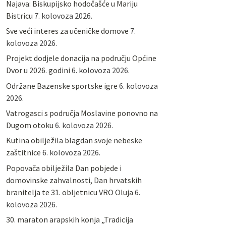
Najava: Biskupijsko hodočašće u Mariju
Bistricu
7. kolovoza 2026.
Sve veći interes za učeničke domove
7.
kolovoza 2026.
Projekt dodjele donacija na području Općine
Dvor u 2026. godini
6. kolovoza 2026.
Održane Bazenske sportske igre
6. kolovoza
2026.
Vatrogasci s područja Moslavine ponovno na
Dugom otoku
6. kolovoza 2026.
Kutina obilježila blagdan svoje nebeske
zaštitnice
6. kolovoza 2026.
Popovača obilježila Dan pobjede i
domovinske zahvalnosti, Dan hrvatskih
branitelja te 31. obljetnicu VRO Oluja
6.
kolovoza 2026.
30. maraton arapskih konja „Tradicija