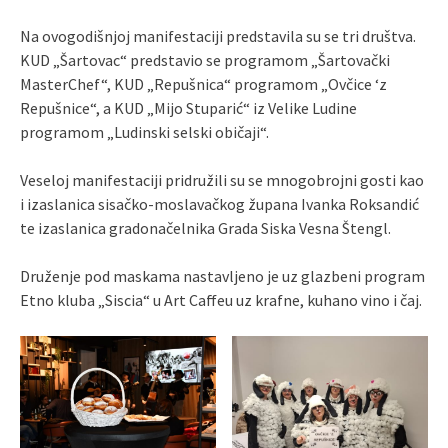
Na ovogodišnjoj manifestaciji predstavila su se tri društva.
KUD „Šartovac“ predstavio se programom „Šartovački
MasterChef“, KUD „Repušnica“ programom „Ovčice ‘z
Repušnice“, a KUD „Mijo Stuparić“ iz Velike Ludine
programom „Ludinski selski običaji“.
Veseloj manifestaciji pridružili su se mnogobrojni gosti kao
i izaslanica sisačko-moslavačkog župana Ivanka Roksandić
te izaslanica gradonačelnika Grada Siska Vesna Štengl.
Druženje pod maskama nastavljeno je uz glazbeni program
Etno kluba „Siscia“ u Art Caffeu uz krafne, kuhano vino i čaj.