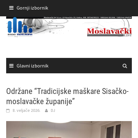
Skoči
Gornji izbornik
do
sadržaja
Glavni izbornik
Održane “Tradicijske maškare Sisačko-
moslavačke županije”
8. veljače 2026.
DJ