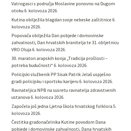
Vatrogasci s područja Moslavine ponovno na Dugom
otoku
6. kolovoza 2026.
Kutina obilježila blagdan svoje nebeske zaštitnice
6.
kolovoza 2026.
Popovača obilježila Dan pobjede i domovinske
zahvalnosti, Dan hrvatskih branitelja te 31. obljetnicu
VRO Oluja
6. kolovoza 2026.
30. maraton arapskih konja „Tradicija prošlosti –
potreba budućnosti“
6. kolovoza 2026.
Policijski službenik PP Sisak Patrik Jelaš uspješno
gradi policijsku i sportsku karijeru
6. kolovoza 2026.
Ravnateljica NPB na susretu ravnatelja zdravstvenih
ustanova
6. kolovoza 2026.
Započela još jedna Ljetna škola hrvatskog folklora
5.
kolovoza 2026.
Čestitka gradonačelnika Kutine povodom Dana
pobjede i domovinske zahvalnosti, Dana hrvatskih