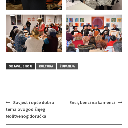
OBJAVLJENO U
KULTURA
ŽUPANIJA
Savjest i opće dobro
Enci, benci na kamenci
Navigacija
tema ovogodišnjeg
objava
Molitvenog doručka