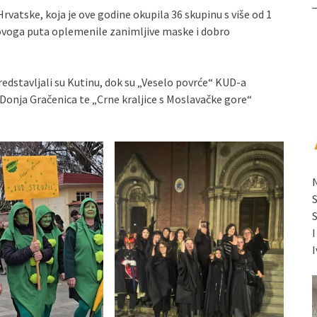
Hrvatske, koja je ove godine okupila 36 skupinu s više od 1
 ovoga puta oplemenile zanimljive maske i dobro
edstavljali su Kutinu, dok su „Veselo povrće“ KUD-a
Donja Gračenica te „Crne kraljice s Moslavačke gore“
I