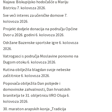
Najava: Biskupijsko hodočašće u Mariju
Bistricu
7. kolovoza 2026.
Sve veći interes za učeničke domove
7.
kolovoza 2026.
Projekt dodjele donacija na području Općine
Dvor u 2026. godini
6. kolovoza 2026.
Održane Bazenske sportske igre
6. kolovoza
2026.
Vatrogasci s područja Moslavine ponovno na
Dugom otoku
6. kolovoza 2026.
Kutina obilježila blagdan svoje nebeske
zaštitnice
6. kolovoza 2026.
Popovača obilježila Dan pobjede i
domovinske zahvalnosti, Dan hrvatskih
branitelja te 31. obljetnicu VRO Oluja
6.
kolovoza 2026.
30. maraton arapskih konja „Tradicija