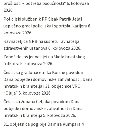
prošlosti – potreba budućnosti“
6. kolovoza
2026.
Policijski službenik PP Sisak Patrik Jelaš
uspješno gradi policijsku i sportsku karijeru
6.
kolovoza 2026.
Ravnateljica NPB na susretu ravnatelja
zdravstvenih ustanova
6. kolovoza 2026.
Započela još jedna Ljetna škola hrvatskog
folklora
5. kolovoza 2026.
Čestitka gradonačelnika Kutine povodom
Dana pobjede i domovinske zahvalnosti, Dana
hrvatskih branitelja i 31. obljetnice VRO
“Oluja”
5. kolovoza 2026.
Čestitka župana Celjaka povodom Dana
pobjede i domovinske zahvalnosti i Dana
hrvatskih branitelja
5. kolovoza 2026.
31. obljetnica pogibije Damira Kumpara
4.