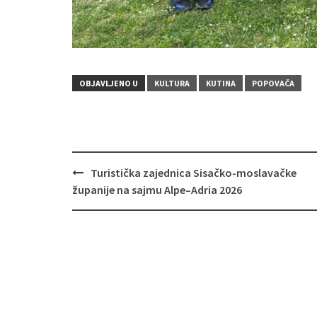
OBJAVLJENO U
KULTURA
KUTINA
POPOVAČA
Turistička zajednica Sisačko-moslavačke
Navigacija
županije na sajmu Alpe–Adria 2026
objava