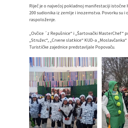
Riječ je o najvećoj pokladnoj manifestaciji istočne 
200 sudionika iz zemlje i inozemstva. Povorku su i
raspoloženje.
„Ovčice ´z Repušnice“ i „Šartovački MasterChef“ pr
„Stružec“, „Crvene slatkice“ KUD-a „Moslavčanka“ 
Turističke zajednice predstavljale Popovaču.