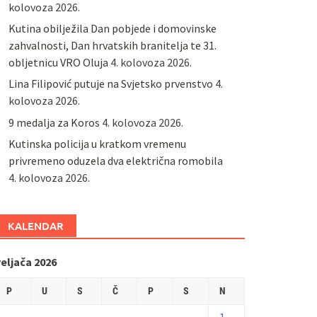
kolovoza 2026.
Kutina obilježila Dan pobjede i domovinske
zahvalnosti, Dan hrvatskih branitelja te 31.
obljetnicu VRO Oluja
4. kolovoza 2026.
Lina Filipović putuje na Svjetsko prvenstvo
4.
kolovoza 2026.
9 medalja za Koros
4. kolovoza 2026.
Kutinska policija u kratkom vremenu
privremeno oduzela dva električna romobila
4. kolovoza 2026.
KALENDAR
eljača 2026
P
U
S
Č
P
S
N