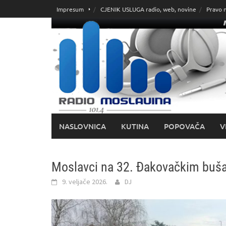
Skoči
Impresum
CJENIK USLUGA radio, web, novine
Pravo 
do
sadržaja
NASLOVNICA
KUTINA
POPOVAČA
V
Moslavci na 32. Đakovačkim buš
9. veljače 2026.
DJ