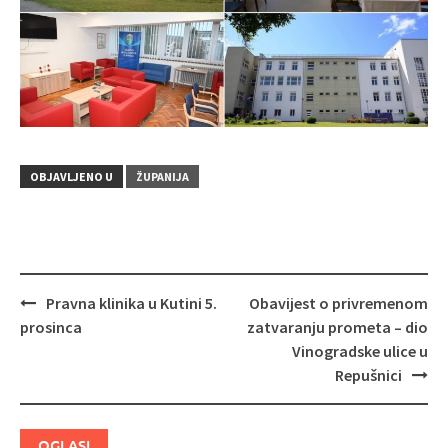
OBJAVLJENO U
ŽUPANIJA
Pravna klinika u Kutini 5.
Obavijest o privremenom
Navigacija
prosinca
zatvaranju prometa – dio
objava
Vinogradske ulice u
Repušnici
OGLASI