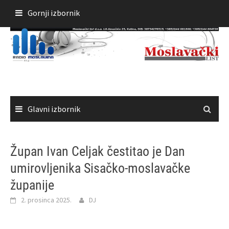
Skoči
Gornji izbornik
do
sadržaja
Glavni izbornik
Župan Ivan Celjak čestitao je Dan
umirovljenika Sisačko-moslavačke
županije
2. prosinca 2025.
DJ