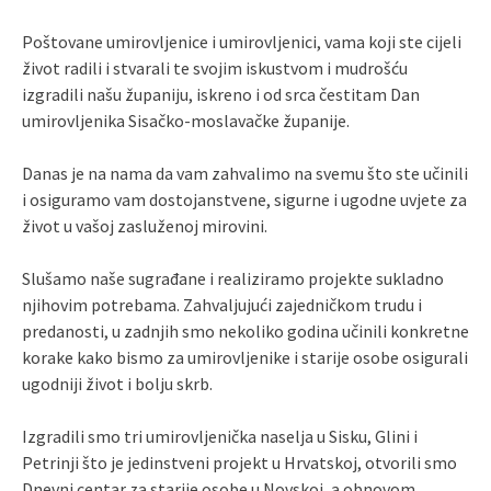
Poštovane umirovljenice i umirovljenici, vama koji ste cijeli
život radili i stvarali te svojim iskustvom i mudrošću
izgradili našu županiju, iskreno i od srca čestitam Dan
umirovljenika Sisačko-moslavačke županije.
Danas je na nama da vam zahvalimo na svemu što ste učinili
i osiguramo vam dostojanstvene, sigurne i ugodne uvjete za
život u vašoj zasluženoj mirovini.
Slušamo naše sugrađane i realiziramo projekte sukladno
njihovim potrebama. Zahvaljujući zajedničkom trudu i
predanosti, u zadnjih smo nekoliko godina učinili konkretne
korake kako bismo za umirovljenike i starije osobe osigurali
ugodniji život i bolju skrb.
Izgradili smo tri umirovljenička naselja u Sisku, Glini i
Petrinji što je jedinstveni projekt u Hrvatskoj, otvorili smo
Dnevni centar za starije osobe u Novskoj, a obnovom