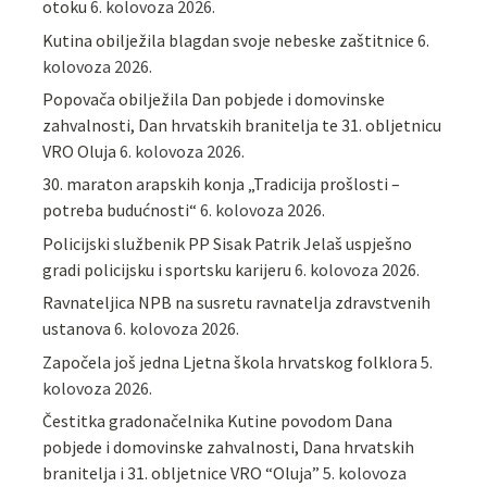
otoku
6. kolovoza 2026.
Kutina obilježila blagdan svoje nebeske zaštitnice
6.
kolovoza 2026.
Popovača obilježila Dan pobjede i domovinske
zahvalnosti, Dan hrvatskih branitelja te 31. obljetnicu
VRO Oluja
6. kolovoza 2026.
30. maraton arapskih konja „Tradicija prošlosti –
potreba budućnosti“
6. kolovoza 2026.
Policijski službenik PP Sisak Patrik Jelaš uspješno
gradi policijsku i sportsku karijeru
6. kolovoza 2026.
Ravnateljica NPB na susretu ravnatelja zdravstvenih
ustanova
6. kolovoza 2026.
Započela još jedna Ljetna škola hrvatskog folklora
5.
kolovoza 2026.
Čestitka gradonačelnika Kutine povodom Dana
pobjede i domovinske zahvalnosti, Dana hrvatskih
branitelja i 31. obljetnice VRO “Oluja”
5. kolovoza