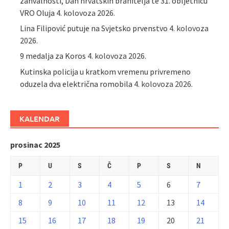
zahvalnosti, Dan hrvatskih branitelja te 31. obljetnicu
VRO Oluja
4. kolovoza 2026.
Lina Filipović putuje na Svjetsko prvenstvo
4. kolovoza
2026.
9 medalja za Koros
4. kolovoza 2026.
Kutinska policija u kratkom vremenu privremeno
oduzela dva električna romobila
4. kolovoza 2026.
KALENDAR
prosinac 2025
P
U
S
Č
P
S
N
1
2
3
4
5
6
7
8
9
10
11
12
13
14
15
16
17
18
19
20
21