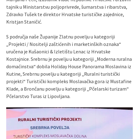
tajnik u Ministarstvu poljoprivrede, šumarstva i ribarstva,
Zdravko Tušek te direktor Hrvatske turističke zajednice,
Kristjan Staničić.
S područja naše Županije Zlatnu povelju u kategoriji
„Projekti / Nositelji zaštićenih i marketinških oznaka“
uručena je Kušaonici & Izletištu Lenac iz Hrvatske
Kostajnice. Srebrnu je povelju u kategoriji „Moderna ruralna
domaćinstva“ dobila Holiday House Panorama Moslavina iz
Kutine, Srebrnu povelju u kategoriji „Ruralni turistički
projekti“ Turistički kompleks Moslavačka gora iz Mustafine
Klade, a Brončanu povelju u kategoriji „Pčelarski turizam“
Pčelarstvo Turas iz Lipovljana.