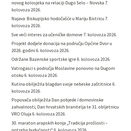
novog kolosjeka na relaciji Dugo Selo – Novska
7.
kolovoza 2026.
Najava: Biskupijsko hodočašće u Mariju Bistricu
7.
kolovoza 2026.
Sve veći interes za učeničke domove
7. kolovoza 2026.
Projekt dodjele donacija na području Općine Dvor u
2026. godini
6. kolovoza 2026.
Održane Bazenske sportske igre
6. kolovoza 2026.
Vatrogasci s područja Moslavine ponovno na Dugom
otoku
6. kolovoza 2026.
Kutina obilježila blagdan svoje nebeske zaštitnice
6.
kolovoza 2026.
Popovača obilježila Dan pobjede i domovinske
zahvalnosti, Dan hrvatskih branitelja te 31. obljetnicu
VRO Oluja
6. kolovoza 2026.
30. maraton arapskih konja „Tradicija prošlosti –
potreba budućnosti“
6. kolovoza 2026.