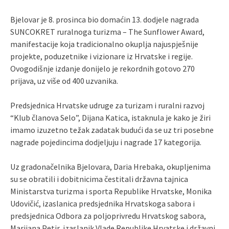
Bjelovar je 8. prosinca bio domaćin 13. dodjele nagrada
SUNCOKRET ruralnoga turizma – The Sunflower Award,
manifestacije koja tradicionalno okuplja najuspješnije
projekte, poduzetnike i vizionare iz Hrvatske i regije.
Ovogodišnje izdanje donijelo je rekordnih gotovo 270
prijava, uz više od 400 uzvanika.
Predsjednica Hrvatske udruge za turizam i ruralni razvoj
“Klub članova Selo”, Dijana Katica, istaknula je kako je žiri
imamo izuzetno težak zadatak budući da se uz tri posebne
nagrade pojedincima dodjeljuju i nagrade 17 kategorija.
Uz gradonačelnika Bjelovara, Daria Hrebaka, okupljenima
su se obratili i dobitnicima čestitali državna tajnica
Ministarstva turizma i sporta Republike Hrvatske, Monika
Udovičić, izaslanica predsjednika Hrvatskoga sabora i
predsjednica Odbora za poljoprivredu Hrvatskog sabora,
Marijana Petir, izaslanik Vlade Republike Hrvatske i državni