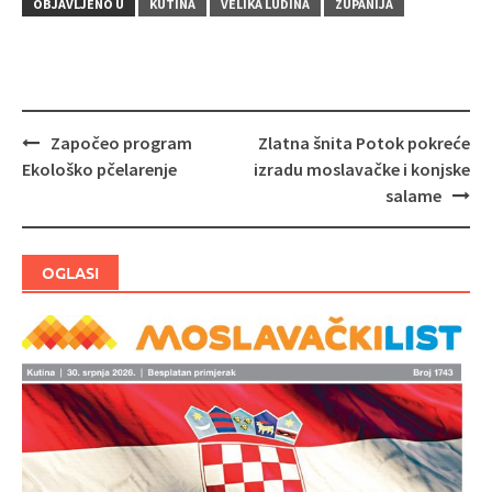
OBJAVLJENO U
KUTINA
VELIKA LUDINA
ŽUPANIJA
Započeo program
Zlatna šnita Potok pokreće
Navigacija
Ekološko pčelarenje
izradu moslavačke i konjske
objava
salame
OGLASI