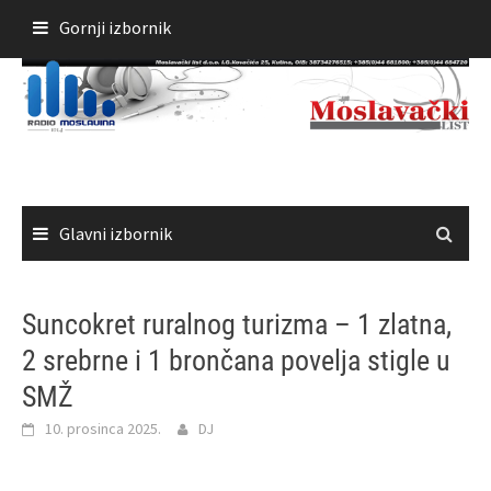
Skoči
Gornji izbornik
do
sadržaja
Glavni izbornik
Suncokret ruralnog turizma – 1 zlatna,
2 srebrne i 1 brončana povelja stigle u
SMŽ
10. prosinca 2025.
DJ