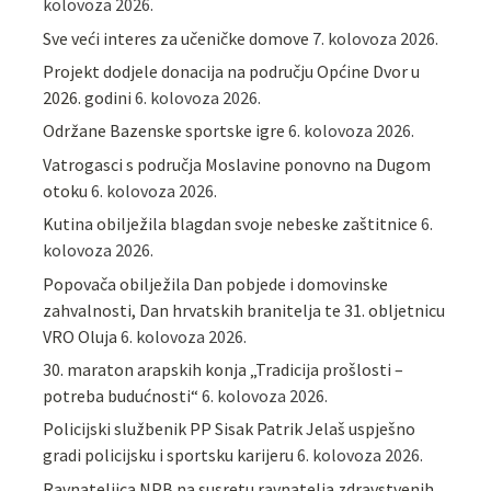
kolovoza 2026.
Sve veći interes za učeničke domove
7. kolovoza 2026.
Projekt dodjele donacija na području Općine Dvor u
2026. godini
6. kolovoza 2026.
Održane Bazenske sportske igre
6. kolovoza 2026.
Vatrogasci s područja Moslavine ponovno na Dugom
otoku
6. kolovoza 2026.
Kutina obilježila blagdan svoje nebeske zaštitnice
6.
kolovoza 2026.
Popovača obilježila Dan pobjede i domovinske
zahvalnosti, Dan hrvatskih branitelja te 31. obljetnicu
VRO Oluja
6. kolovoza 2026.
30. maraton arapskih konja „Tradicija prošlosti –
potreba budućnosti“
6. kolovoza 2026.
Policijski službenik PP Sisak Patrik Jelaš uspješno
gradi policijsku i sportsku karijeru
6. kolovoza 2026.
Ravnateljica NPB na susretu ravnatelja zdravstvenih