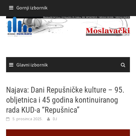
Skoči
Gornji izbornik
do
sadržaja
Glavni izbornik
Najava: Dani Repušničke kulture – 95.
obljetnica i 45 godina kontinuiranog
rada KUD-a “Repušnica”
5. prosinca 2025.
DJ