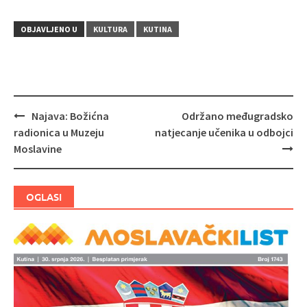
OBJAVLJENO U
KULTURA
KUTINA
Najava: Božićna
Održano međugradsko
Navigacija
radionica u Muzeju
natjecanje učenika u odbojci
objava
Moslavine
OGLASI