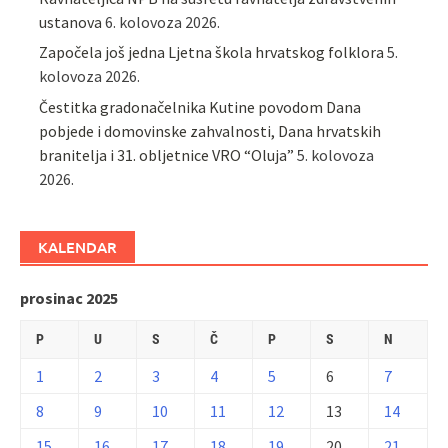
ustanova
6. kolovoza 2026.
Započela još jedna Ljetna škola hrvatskog folklora
5.
kolovoza 2026.
Čestitka gradonačelnika Kutine povodom Dana
pobjede i domovinske zahvalnosti, Dana hrvatskih
branitelja i 31. obljetnice VRO “Oluja”
5. kolovoza
2026.
KALENDAR
prosinac 2025
P
U
S
Č
P
S
N
1
2
3
4
5
6
7
8
9
10
11
12
13
14
15
16
17
18
19
20
21