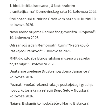
1. biciklistička karavana „U čast hrabrim
braniteljicama“ Domovinskog rata
10. kolovoza 2026.
Stolnoteniski turnir na Gradskom bazenu u Kutini
10.
kolovoza 2026.
Novo radno vrijeme Reciklažnog dvorišta u Popovači
10. kolovoza 2026.
Održan još jedan Memorijalni turnir “Petreković-
Ratkajec-Franković”
9. kolovoza 2026.
MMK dio izložbe Etnografskog muzeja u Zagrebu
“Z/zemlja”
9. kolovoza 2026.
Unutarnje uređenje Društvenog doma Jamarice
7.
kolovoza 2026.
Poznat izvođač rekonstrukcije postojećeg i gradnje
novog kolosjeka na relaciji Dugo Selo – Novska
7.
kolovoza 2026.
Najava: Biskupijsko hodočašće u Mariju Bistricu
7.