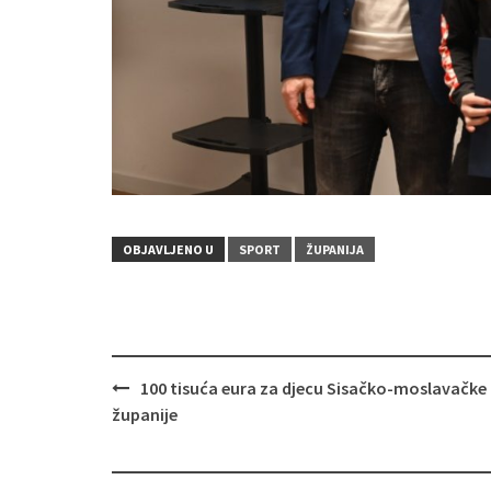
OBJAVLJENO U
SPORT
ŽUPANIJA
100 tisuća eura za djecu Sisačko-moslavačke
Navigacija
županije
objava