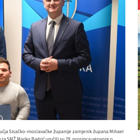
učja Sisačko-moslavačke županije zamjenik župana Mihael
veza SMŽ Marko Badrić uručili su 29. prosinca ugovore o