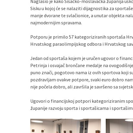
Naglasio je kako Sisačko-moslavačka županija usk
Sisku u kojoj će se nalaziti dijagnostika za sportaš
manje dvorane te svlačionice, a unutar objekta nal
najmodernijim spravama.
Potporu je primilo 57 kategoriziranih sportaša Hr
Hrvatskog paraolimpijskog odbora i Hrvatskog save
Jedan od sportaša kojem je uručen ugovor o financi
Petrinja i osvajač brončane medalje na ovogodišn
puno znači, pogotovo nama iz ovih sportova koji s
pozdravljam ovakve potpore, svaki euro dobro nam 
nije počela dobro, ali završila je savršeno sa svjet
Ugovori o financijskoj potpori kategoriziranim sp
županije razvoju sporta i sportašicama i sportašima