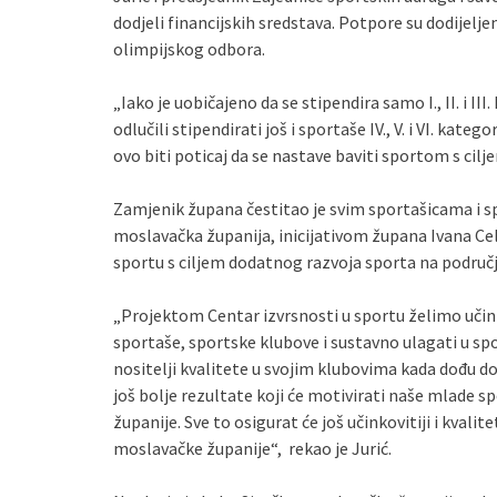
dodjeli financijskih sredstava. Potpore su dodijeljene s
olimpijskog odbora.
„Iako je uobičajeno da se stipendira samo I., II. i I
odlučili stipendirati još i sportaše IV., V. i VI. kateg
ovo biti poticaj da se nastave baviti sportom s cilje
Zamjenik župana čestitao je svim sportašicama i s
moslavačka županija, inicijativom župana Ivana Ce
sportu s ciljem dodatnog razvoja sporta na područj
„Projektom Centar izvrsnosti u sportu želimo učini
sportaše, sportske klubove i sustavno ulagati u spor
nositelji kvalitete u svojim klubovima kada dođu do
još bolje rezultate koji će motivirati naše mlade 
županije. Sve to osigurat će još učinkovitiji i kvali
moslavačke županije“, rekao je Jurić.