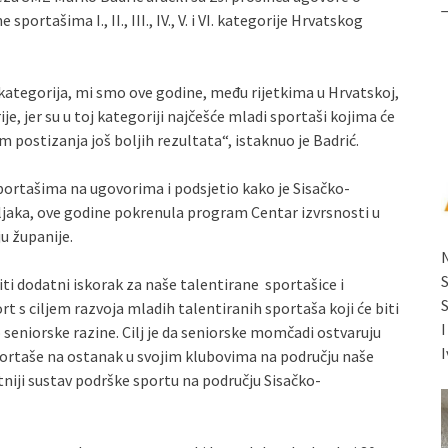
portašima I., II., III., IV., V. i VI. kategorije Hrvatskog
II. kategorija, mi smo ove godine, među rijetkima u Hrvatskoj,
orije, jer su u toj kategoriji najčešće mladi sportaši kojima će
m postizanja još boljih rezultata“, istaknuo je Badrić.
portašima na ugovorima i podsjetio kako je Sisačko-
ljaka, ove godine pokrenula program Centar izvrsnosti u
u županije.
ti dodatni iskorak za naše talentirane sportašice i
t s ciljem razvoja mladih talentiranih sportaša koji će biti
 seniorske razine. Cilj je da seniorske momčadi ostvaruju
I
sportaše na ostanak u svojim klubovima na području naše
tetniji sustav podrške sportu na području Sisačko-