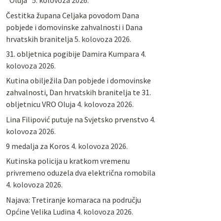
“Oluja”
5. kolovoza 2026.
Čestitka župana Celjaka povodom Dana
pobjede i domovinske zahvalnosti i Dana
hrvatskih branitelja
5. kolovoza 2026.
31. obljetnica pogibije Damira Kumpara
4.
kolovoza 2026.
Kutina obilježila Dan pobjede i domovinske
zahvalnosti, Dan hrvatskih branitelja te 31.
obljetnicu VRO Oluja
4. kolovoza 2026.
Lina Filipović putuje na Svjetsko prvenstvo
4.
kolovoza 2026.
9 medalja za Koros
4. kolovoza 2026.
Kutinska policija u kratkom vremenu
privremeno oduzela dva električna romobila
4. kolovoza 2026.
Najava: Tretiranje komaraca na području
Općine Velika Ludina
4. kolovoza 2026.