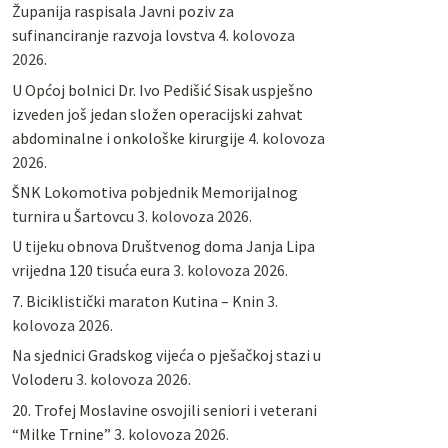
Županija raspisala Javni poziv za
sufinanciranje razvoja lovstva
4. kolovoza
2026.
U Općoj bolnici Dr. Ivo Pedišić Sisak uspješno
izveden još jedan složen operacijski zahvat
abdominalne i onkološke kirurgije
4. kolovoza
2026.
ŠNK Lokomotiva pobjednik Memorijalnog
turnira u Šartovcu
3. kolovoza 2026.
U tijeku obnova Društvenog doma Janja Lipa
vrijedna 120 tisuća eura
3. kolovoza 2026.
7. Biciklistički maraton Kutina – Knin
3.
kolovoza 2026.
Na sjednici Gradskog vijeća o pješačkoj stazi u
Voloderu
3. kolovoza 2026.
20. Trofej Moslavine osvojili seniori i veterani
“Milke Trnine”
3. kolovoza 2026.