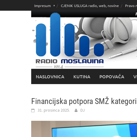
Skoči
Impresum
CJENIK USLUGA radio, web, novine
Pravo 
do
sadržaja
NASLOVNICA
KUTINA
POPOVAČA
V
Financijska potpora SMŽ kategor
31. prosinca 2025.
DJ