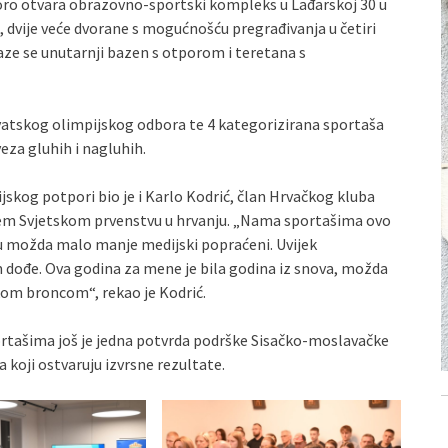
oro otvara obrazovno-sportski kompleks u Lađarskoj 30 u
e, dvije veće dvorane s mogućnošću pregrađivanja u četiri
aze se unutarnji bazen s otporom i teretana s
vatskog olimpijskog odbora te 4 kategorizirana sportaša
za gluhih i nagluhih.
jskog potpori bio je i Karlo Kodrić, član Hrvačkog kluba
jem Svjetskom prvenstvu u hrvanju. „Nama sportašima ovo
u možda malo manje medijski popraćeni. Uvijek
dođe. Ova godina za mene je bila godina iz snova, možda
skom broncom“, rekao je Kodrić.
ortašima još je jedna potvrda podrške Sisačko-moslavačke
 koji ostvaruju izvrsne rezultate.