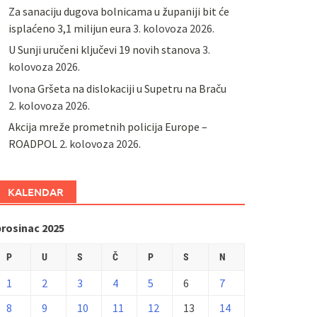
Za sanaciju dugova bolnicama u županiji bit će
isplaćeno 3,1 milijun eura
3. kolovoza 2026.
U Sunji uručeni ključevi 19 novih stanova
3.
kolovoza 2026.
Ivona Gršeta na dislokaciji u Supetru na Braču
2. kolovoza 2026.
​Akcija mreže prometnih policija Europe –
ROADPOL
2. kolovoza 2026.
KALENDAR
prosinac 2025
P
U
S
Č
P
S
N
1
2
3
4
5
6
7
8
9
10
11
12
13
14