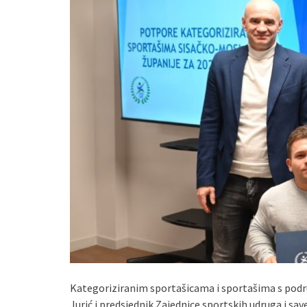
Kategoriziranim sportašicama i sportašima s podr
Jurić i predsjednik Zajednice sportskih udruga i sa