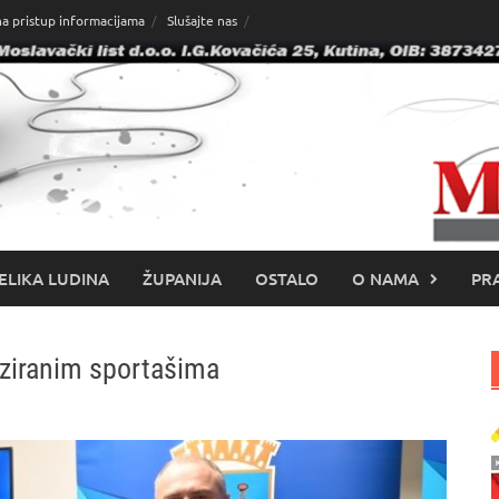
na pristup informacijama
Slušajte nas
ELIKA LUDINA
ŽUPANIJA
OSTALO
O NAMA
PRA
iziranim sportašima