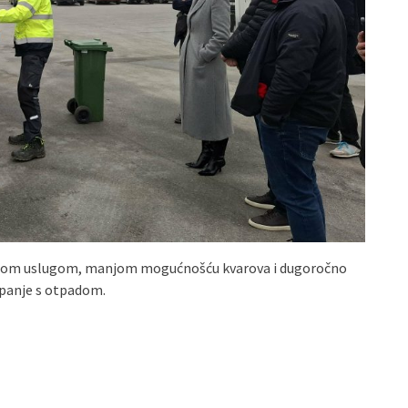
ržom uslugom, manjom mogućnošću kvarova i dugoročno
upanje s otpadom.