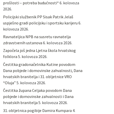
prošlosti – potreba budućnosti“
6. kolovoza
2026.
Policijski službenik PP Sisak Patrik Jelaš
uspješno gradi policijsku i sportsku karijeru
6.
kolovoza 2026.
Ravnateljica NPB na susretu ravnatelja
zdravstvenih ustanova
6. kolovoza 2026.
Započela još jedna Ljetna škola hrvatskog
folklora
5. kolovoza 2026.
Čestitka gradonačelnika Kutine povodom
Dana pobjede i domovinske zahvalnosti, Dana
hrvatskih branitelja i 31. obljetnice VRO
“Oluja”
5. kolovoza 2026.
Čestitka župana Celjaka povodom Dana
pobjede i domovinske zahvalnosti i Dana
hrvatskih branitelja
5. kolovoza 2026.
31. obljetnica pogibije Damira Kumpara
4.