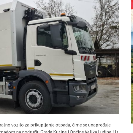
alno vozilo za prikupljanje otpada, čime se unapređuje
padom na području Grada Kutine i Općine Velika Ludina. Uz