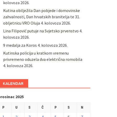
kolovoza 2026.
Kutina obilježila Dan pobjede i domovinske
zahvalnosti, Dan hrvatskih branitelja te 31.
obljetnicu VRO Oluja
4. kolovoza 2026.
Lina Filipović putuje na Svjetsko prvenstvo
4.
kolovoza 2026.
9 medalja za Koros
4. kolovoza 2026.
Kutinska policija u kratkom vremenu
privremeno oduzela dva električna romobila
4. kolovoza 2026.
KALENDAR
prosinac 2025
P
U
S
Č
P
S
N