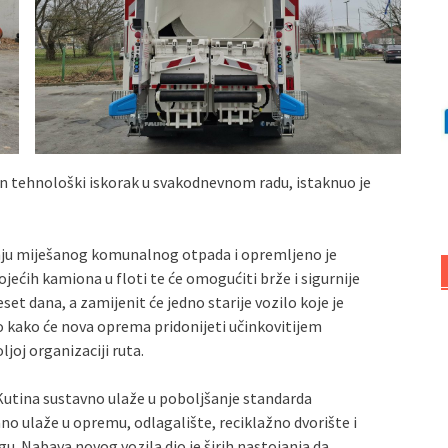
jan tehnološki iskorak u svakodnevnom radu, istaknuo je
nju miješanog komunalnog otpada i opremljeno je
ećih kamiona u floti te će omogućiti brže i sigurnije
set dana, a zamijenit će jedno starije vozilo koje je
o kako će nova oprema pridonijeti učinkovitijem
joj organizaciji ruta.
Kutina sustavno ulaže u poboljšanje standarda
 ulaže u opremu, odlagalište, reciklažno dvorište i
u. Nabava novog vozila dio je širih nastojanja da