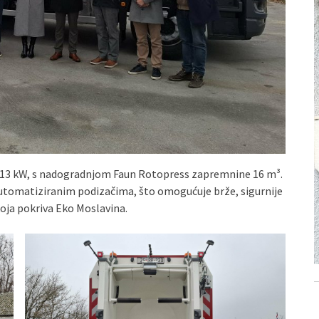
213 kW, s nadogradnjom Faun Rotopress zapremnine 16 m³.
automatiziranim podizačima, što omogućuje brže, sigurnije
koja pokriva Eko Moslavina.