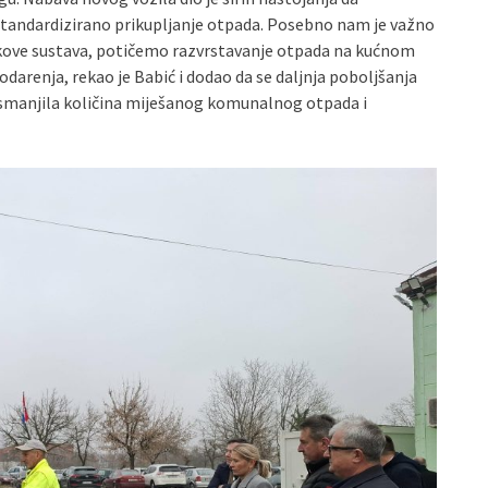
andardizirano prikupljanje otpada. Posebno nam je važno
kove sustava, potičemo razvrstavanje otpada na kućnom
arenja, rekao je Babić i dodao da se daljnja poboljšanja
e smanjila količina miješanog komunalnog otpada i