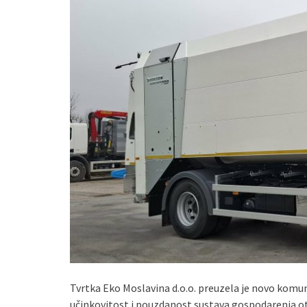
Tvrtka Eko Moslavina d.o.o. preuzela je novo komun
učinkovitost i pouzdanost sustava gospodarenja ot