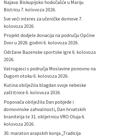
Najava: Biskupijsko hodočašće u Mariju
Bistricu
7. kolovoza 2026.
Sve veći interes za učeničke domove
7.
kolovoza 2026.
Projekt dodjele donacija na području Općine
Dvor u 2026. godini
6. kolovoza 2026.
Održane Bazenske sportske igre
6. kolovoza
2026.
Vatrogasci s područja Moslavine ponovno na
Dugom otoku
6. kolovoza 2026.
Kutina obilježila blagdan svoje nebeske
zaštitnice
6. kolovoza 2026.
Popovača obilježila Dan pobjede i
domovinske zahvalnosti, Dan hrvatskih
branitelja te 31. obljetnicu VRO Oluja
6.
kolovoza 2026.
30. maraton arapskih konja „Tradicija