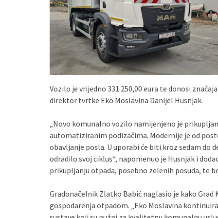
Vozilo je vrijedno 331.250,00 eura te donosi znača
direktor tvrtke Eko Moslavina Danijel Husnjak.
„Novo komunalno vozilo namijenjeno je prikuplja
automatiziranim podizačima. Modernije je od postoj
obavljanje posla. U uporabi će biti kroz sedam do de
odradilo svoj ciklus“, napomenuo je Husnjak i doda
prikupljanju otpada, posebno zelenih posuda, te bol
Gradonačelnik Zlatko Babić naglasio je kako Grad 
gospodarenja otpadom. „Eko Moslavina kontinuirano
sustave koji su nužni za kvalitetnu komunalnu uslug