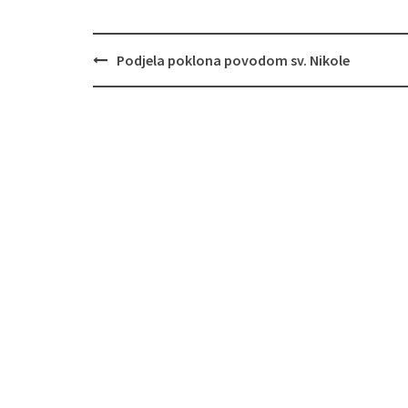
Podjela poklona povodom sv. Nikole
Navigacija
objava