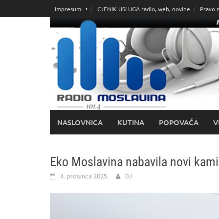
Skoči
Impresum
CJENIK USLUGA radio, web, novine
Pravo 
do
sadržaja
NASLOVNICA
KUTINA
POPOVAČA
V
Eko Moslavina nabavila novi kami
4. prosinca 2025.
DJ