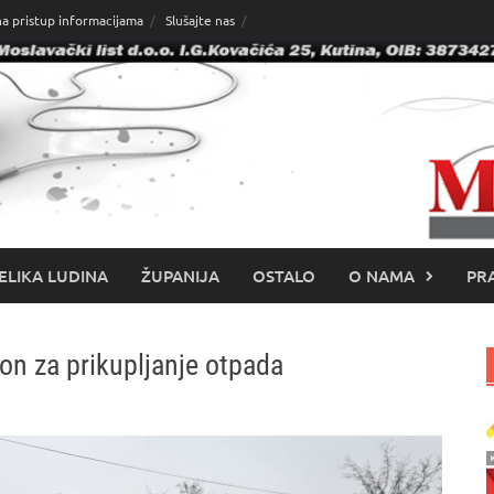
na pristup informacijama
Slušajte nas
ELIKA LUDINA
ŽUPANIJA
OSTALO
O NAMA
PRA
on za prikupljanje otpada