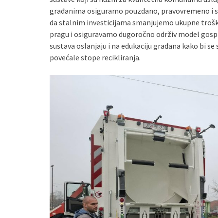
građanima osiguramo pouzdano, pravovremeno i st
da stalnim investicijama smanjujemo ukupne troš
pragu i osiguravamo dugoročno održiv model gospod
sustava oslanjaju i na edukaciju građana kako bi s
povećale stope recikliranja.