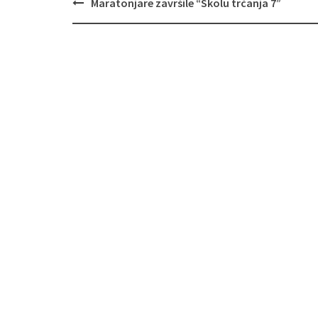
Maratonjare završile “Školu trčanja 7”
Navigacija
objava