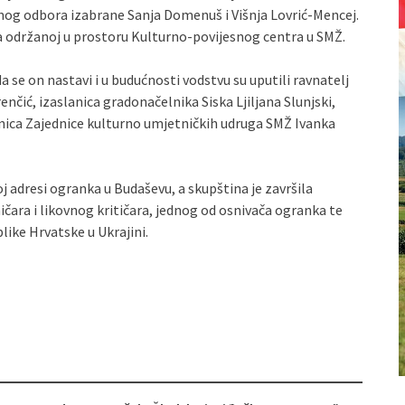
vnog odbora izabrane Sanja Domenuš i Višnja Lovrić-Mencej.
ka održanoj u prostoru Kulturno-povijesnog centra u SMŽ.
se on nastavi i u budućnosti vodstvu su uputili ravnatelj
nčić, izaslanica gradonačelnika Siska Ljiljana Slunjski,
nica Zajednice kulturno umjetničkih udruga SMŽ Ivanka
 adresi ogranka u Budaševu, a skupština je završila
čara i likovnog kritičara, jednog od osnivača ogranka te
ike Hrvatske u Ukrajini.