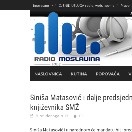
Skoči
Impresum
CJENIK USLUGA radio, web, novine
Pravo 
do
sadržaja
NASLOVNICA
KUTINA
POPOVAČA
V
Siniša Matasović i dalje predsjed
književnika SMŽ
5. studenoga 2025.
DJ
Siniša Matasović i u narednom će mandatu biti pre