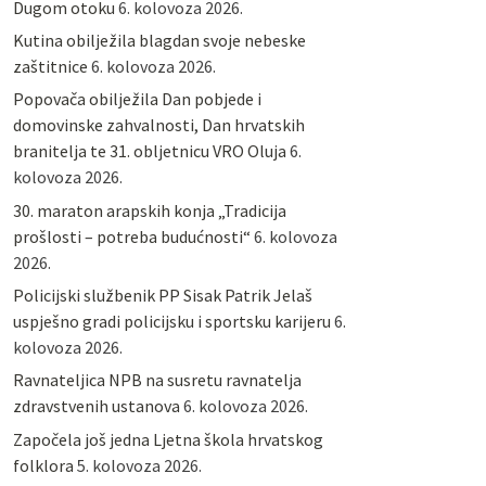
Dugom otoku
6. kolovoza 2026.
Kutina obilježila blagdan svoje nebeske
zaštitnice
6. kolovoza 2026.
Popovača obilježila Dan pobjede i
domovinske zahvalnosti, Dan hrvatskih
branitelja te 31. obljetnicu VRO Oluja
6.
kolovoza 2026.
30. maraton arapskih konja „Tradicija
prošlosti – potreba budućnosti“
6. kolovoza
2026.
Policijski službenik PP Sisak Patrik Jelaš
uspješno gradi policijsku i sportsku karijeru
6.
kolovoza 2026.
Ravnateljica NPB na susretu ravnatelja
zdravstvenih ustanova
6. kolovoza 2026.
Započela još jedna Ljetna škola hrvatskog
folklora
5. kolovoza 2026.