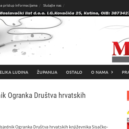
na pristup informacijama
Slušajte nas
ELIKA LUDINA
ŽUPANIJA
OSTALO
O NAMA
PRA
nik Ogranka Društva hrvatskih
dsjednik Ogranka Društva hrvatskih književnika Sisačko-