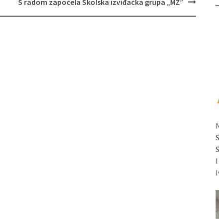
S radom započela Školska izviđačka grupa „MZ”
I