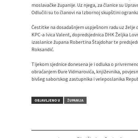
moslavačke županije. Uz njega, za članice su Upra
Odlučili su to članovi na Izbornoj skupštini ogran
Čestitke na dosadašnjem uspješnom radu uz želje da 
KPC-a Ivica Valent, dopredsjednica DHK Željka Lovre
izaslanice župana Robertina Štajdohar te predsjed
Roksandić.
Tijekom sjednice donesena je i odluka o privremenoj
obraćanjem Đure Vidmarovića, književnika, povjesni
bivšeg saborskog zastupnika i veleposlanika Republ
OBJAVLJENO U
ŽUPANIJA