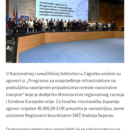
U Nacionalnoj i sveučilišnoj biblioteci u Zagrebu uručeni su
ugovori iz „Programa za unaprjeđenje infrastrukture na
područjima naseljenim pripadnicima romske nacionalne
manjine“ koje je dodijelilo Ministarstvo regionalnog razvoja
i fondova Europske unije. Za Sisačko-moslavačku županiju
ugovor vrijedan 45.000,00 EUR preuzela je ravnateljica Javne
ustanove Regionalni koordinator SMŽ Andreja Šeperac.
Osiguranim sredstvima unaprijedit će se infrastruktura na