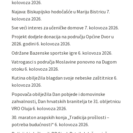
kolovoza 2026.
Najava: Biskupijsko hodočašće u Mariju Bistricu
7.
kolovoza 2026.
Sve veći interes za učeničke domove
7. kolovoza 2026.
Projekt dodjele donacija na području Općine Dvor u
2026. godini
6. kolovoza 2026.
Održane Bazenske sportske igre
6. kolovoza 2026.
Vatrogasci s područja Moslavine ponovno na Dugom
otoku
6. kolovoza 2026.
Kutina obilježila blagdan svoje nebeske zaštitnice
6.
kolovoza 2026.
Popovača obilježila Dan pobjede i domovinske
zahvalnosti, Dan hrvatskih branitelja te 31. obljetnicu
VRO Oluja
6. kolovoza 2026.
30. maraton arapskih konja „Tradicija prošlosti –
potreba budućnosti“
6. kolovoza 2026.