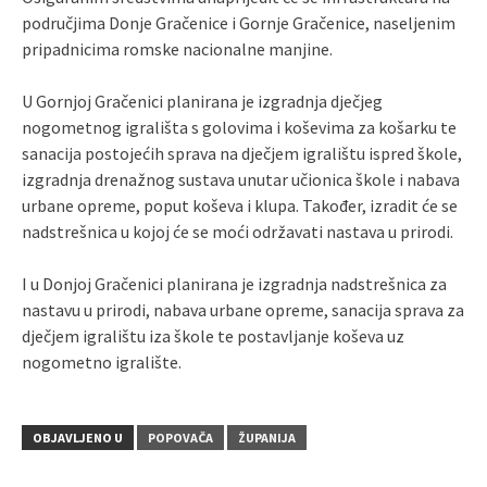
područjima Donje Gračenice i Gornje Gračenice, naseljenim
pripadnicima romske nacionalne manjine.
U Gornjoj Gračenici planirana je izgradnja dječjeg
nogometnog igrališta s golovima i koševima za košarku te
sanacija postojećih sprava na dječjem igralištu ispred škole,
izgradnja drenažnog sustava unutar učionica škole i nabava
urbane opreme, poput koševa i klupa. Također, izradit će se
nadstrešnica u kojoj će se moći održavati nastava u prirodi.
I u Donjoj Gračenici planirana je izgradnja nadstrešnica za
nastavu u prirodi, nabava urbane opreme, sanacija sprava za
dječjem igralištu iza škole te postavljanje koševa uz
nogometno igralište.
OBJAVLJENO U
POPOVAČA
ŽUPANIJA