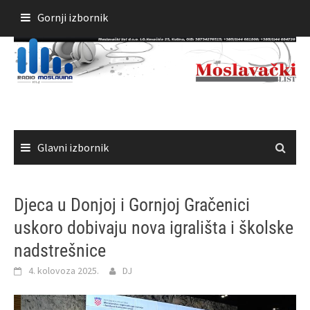
Skoči
Gornji izbornik
do
sadržaja
Glavni izbornik
Djeca u Donjoj i Gornjoj Gračenici
uskoro dobivaju nova igrališta i školske
nadstrešnice
4. kolovoza 2025.
DJ