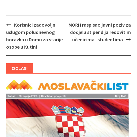
Korisnici zadovoljni
MORH raspisao javni poziv za
Navigacija
uslugom poludnevnog
dodjelu stipendija redovitim
objava
boravka u Domu za starije
učenicima i studentima
osobe u Kutini
OGLASI