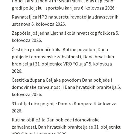
Policijski službenik PP Sisak Patrik Jelaš uspješno
gradi policijsku i sportsku karijeru
6. kolovoza 2026.
Ravnateljica NPB na susretu ravnatelja zdravstvenih
ustanova
6. kolovoza 2026.
Započela još jedna Ljetna škola hrvatskog folklora
5.
kolovoza 2026.
Čestitka gradonačelnika Kutine povodom Dana
pobjede i domovinske zahvalnosti, Dana hrvatskih
branitelja i 31. obljetnice VRO “Oluja”
5. kolovoza
2026.
Čestitka župana Celjaka povodom Dana pobjede i
domovinske zahvalnosti i Dana hrvatskih branitelja
5.
kolovoza 2026.
31. obljetnica pogibije Damira Kumpara
4. kolovoza
2026.
Kutina obilježila Dan pobjede i domovinske
zahvalnosti, Dan hrvatskih branitelja te 31. obljetnicu
VRO Oluja
4. kolovoza 2026.