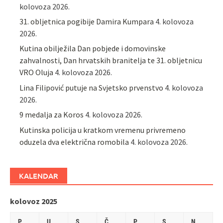
kolovoza 2026.
31. obljetnica pogibije Damira Kumpara
4. kolovoza
2026.
Kutina obilježila Dan pobjede i domovinske
zahvalnosti, Dan hrvatskih branitelja te 31. obljetnicu
VRO Oluja
4. kolovoza 2026.
Lina Filipović putuje na Svjetsko prvenstvo
4. kolovoza
2026.
9 medalja za Koros
4. kolovoza 2026.
Kutinska policija u kratkom vremenu privremeno
oduzela dva električna romobila
4. kolovoza 2026.
KALENDAR
kolovoz 2025
P
U
S
Č
P
S
N