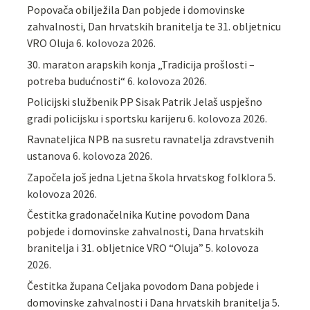
Popovača obilježila Dan pobjede i domovinske
zahvalnosti, Dan hrvatskih branitelja te 31. obljetnicu
VRO Oluja
6. kolovoza 2026.
30. maraton arapskih konja „Tradicija prošlosti –
potreba budućnosti“
6. kolovoza 2026.
Policijski službenik PP Sisak Patrik Jelaš uspješno
gradi policijsku i sportsku karijeru
6. kolovoza 2026.
Ravnateljica NPB na susretu ravnatelja zdravstvenih
ustanova
6. kolovoza 2026.
Započela još jedna Ljetna škola hrvatskog folklora
5.
kolovoza 2026.
Čestitka gradonačelnika Kutine povodom Dana
pobjede i domovinske zahvalnosti, Dana hrvatskih
branitelja i 31. obljetnice VRO “Oluja”
5. kolovoza
2026.
Čestitka župana Celjaka povodom Dana pobjede i
domovinske zahvalnosti i Dana hrvatskih branitelja
5.