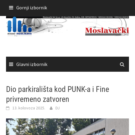
Skoči
Gornji izbornik
do
sadržaja
Glavni izbornik
Dio parkirališta kod PUNK-a i Fine
privremeno zatvoren
13. kolovoza 2025.
DJ