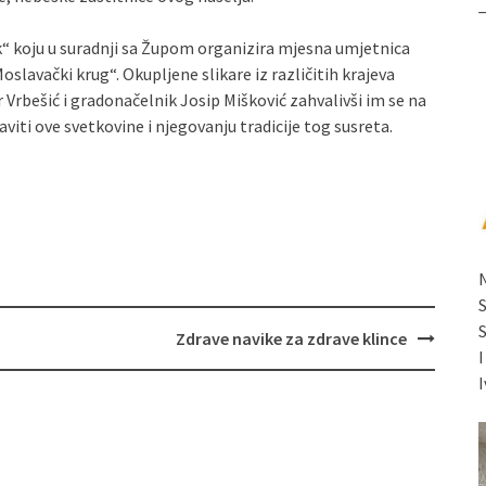
jek“ koju u suradnji sa Župom organizira mjesna umjetnica
slavački krug“. Okupljene slikare iz različitih krajeva
r Vrbešić i gradonačelnik Josip Mišković zahvalivši im se na
iti ove svetkovine i njegovanju tradicije tog susreta.
Zdrave navike za zdrave klince
I