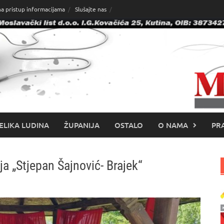
na pristup informacijama
Slušajte nas
ELIKA LUDINA
ŽUPANIJA
OSTALO
O NAMA
PRA
a „Stjepan Šajnović- Brajek“