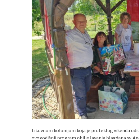
Likovnom kolonijom koja je proteklog vikenda odr
ovogodišnji program obilježavanja blagdana sv. Ane