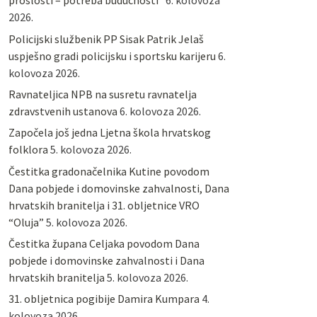
prošlosti – potreba budućnosti“
6. kolovoza
2026.
Policijski službenik PP Sisak Patrik Jelaš
uspješno gradi policijsku i sportsku karijeru
6.
kolovoza 2026.
Ravnateljica NPB na susretu ravnatelja
zdravstvenih ustanova
6. kolovoza 2026.
Započela još jedna Ljetna škola hrvatskog
folklora
5. kolovoza 2026.
Čestitka gradonačelnika Kutine povodom
Dana pobjede i domovinske zahvalnosti, Dana
hrvatskih branitelja i 31. obljetnice VRO
“Oluja”
5. kolovoza 2026.
Čestitka župana Celjaka povodom Dana
pobjede i domovinske zahvalnosti i Dana
hrvatskih branitelja
5. kolovoza 2026.
31. obljetnica pogibije Damira Kumpara
4.
kolovoza 2026.