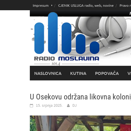
Skoči
Impresum
CJENIK USLUGA radio, web, novine
Pravo 
do
sadržaja
NASLOVNICA
KUTINA
POPOVAČA
V
U Osekovu održana likovna kolonij
15. srpnja 2025.
DJ