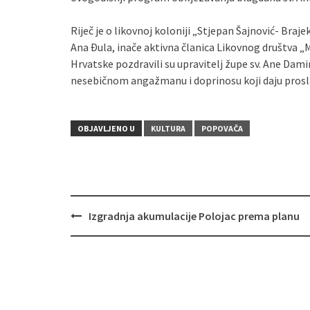
Riječ je o likovnoj koloniji „Stjepan Šajnović- Bra
Ana Đula, inače aktivna članica Likovnog društva „Mo
Hrvatske pozdravili su upravitelj župe sv. Ane Dami
nesebičnom angažmanu i doprinosu koji daju proslav
OBJAVLJENO U
KULTURA
POPOVAČA
Izgradnja akumulacije Polojac prema planu
Navigacija
objava