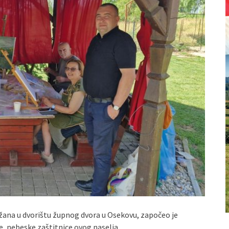
žana u dvorištu župnog dvora u Osekovu, započeo je
, nebeske zaštitnice ovog naselja.