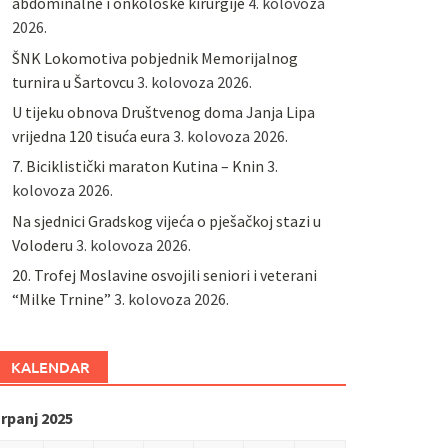
abdominalne i onkološke kirurgije
4. kolovoza
2026.
ŠNK Lokomotiva pobjednik Memorijalnog
turnira u Šartovcu
3. kolovoza 2026.
U tijeku obnova Društvenog doma Janja Lipa
vrijedna 120 tisuća eura
3. kolovoza 2026.
7. Biciklistički maraton Kutina – Knin
3.
kolovoza 2026.
Na sjednici Gradskog vijeća o pješačkoj stazi u
Voloderu
3. kolovoza 2026.
20. Trofej Moslavine osvojili seniori i veterani
“Milke Trnine”
3. kolovoza 2026.
KALENDAR
rpanj 2025