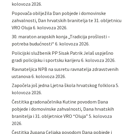
kolovoza 2026.
Popovača obilježila Dan pobjede i domovinske
zahvalnosti, Dan hrvatskih branitelja te 31. obljetnicu
VRO Oluja
6. kolovoza 2026.
30. maraton arapskih konja „Tradicija prošlosti –
potreba budućnosti“
6. kolovoza 2026.
Policijski službenik PP Sisak Patrik Jelaš uspješno
gradi policijsku i sportsku karijeru
6. kolovoza 2026.
Ravnateljica NPB na susretu ravnatelja zdravstvenih
ustanova
6. kolovoza 2026.
Započela još jedna Ljetna škola hrvatskog folklora
5.
kolovoza 2026.
Čestitka gradonačelnika Kutine povodom Dana
pobjede i domovinske zahvalnosti, Dana hrvatskih
branitelja i 31. obljetnice VRO “Oluja”
5. kolovoza
2026.
Čestitka župana Celjaka povodom Dana pobjede i