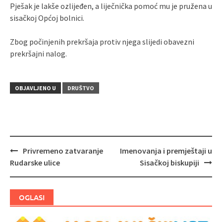
Pješak je lakše ozlijeđen, a liječnička pomoć mu je pružena u
sisačkoj Općoj bolnici.
Zbog počinjenih prekršaja protiv njega slijedi obavezni
prekršajni nalog.
OBJAVLJENO U
DRUŠTVO
Privremeno zatvaranje
Imenovanja i premještaji u
Navigacija
Rudarske ulice
Sisačkoj biskupiji
objava
OGLASI