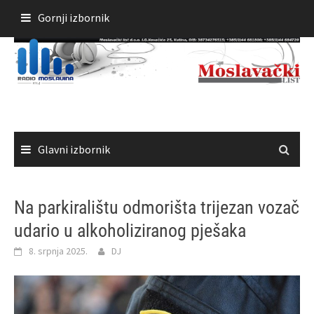
Skoči
Gornji izbornik
do
sadržaja
Glavni izbornik
Na parkiralištu odmorišta trijezan vozač
udario u alkoholiziranog pješaka
8. srpnja 2025.
DJ