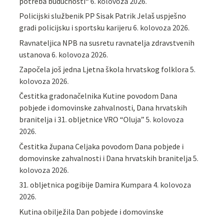
potreba budućnosti“
6. kolovoza 2026.
Policijski službenik PP Sisak Patrik Jelaš uspješno
gradi policijsku i sportsku karijeru
6. kolovoza 2026.
Ravnateljica NPB na susretu ravnatelja zdravstvenih
ustanova
6. kolovoza 2026.
Započela još jedna Ljetna škola hrvatskog folklora
5.
kolovoza 2026.
Čestitka gradonačelnika Kutine povodom Dana
pobjede i domovinske zahvalnosti, Dana hrvatskih
branitelja i 31. obljetnice VRO “Oluja”
5. kolovoza
2026.
Čestitka župana Celjaka povodom Dana pobjede i
domovinske zahvalnosti i Dana hrvatskih branitelja
5.
kolovoza 2026.
31. obljetnica pogibije Damira Kumpara
4. kolovoza
2026.
Kutina obilježila Dan pobjede i domovinske