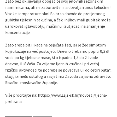
Zato bez oklijevanja obogatite svoj jelovnik sezonskim
namirnicama, ali ne zaboravite i na dovoljan unos tekućine!
Visoke temperature okoliša brzo dovode do pretjeranog
gubitka tjelesnih tekućina, a čak i njihov mali gubitak može
uzrokovati glavobolju, mučninu ili utjecati na smanjenje
koncentracije.
Zato treba piti i kada ne osjećate žeđ, jer je žeđ simptom
koji ukazuje na već postojeću Dnevno trebamo popiti 0,3 dl
vode po kg tjelesne mase, što ispadne 1,5 do 2 l vode
dnevno, ili 8 čaša. Za vrijeme ljetnih vrućina i pri većoj
fizičkoj aktivnosti te potrebe se povećavaju i do četiri puta“,
stoji, između ostalog u savjetima Zavoda za javno zdravstvo
Sisačko-moslavačke županije.
Više pročitajte na: https://www.zzjz-sk.hr/novosti/ljetna-
prehrana