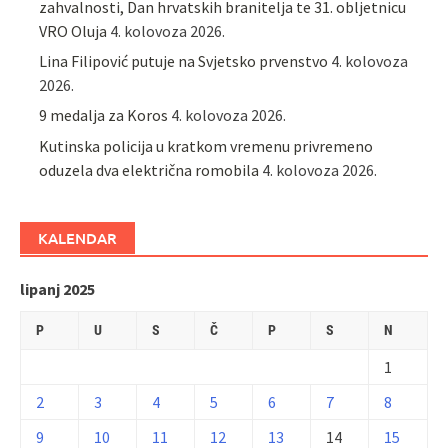
zahvalnosti, Dan hrvatskih branitelja te 31. obljetnicu
VRO Oluja
4. kolovoza 2026.
Lina Filipović putuje na Svjetsko prvenstvo
4. kolovoza
2026.
9 medalja za Koros
4. kolovoza 2026.
Kutinska policija u kratkom vremenu privremeno
oduzela dva električna romobila
4. kolovoza 2026.
KALENDAR
lipanj 2025
P
U
S
Č
P
S
N
1
2
3
4
5
6
7
8
9
10
11
12
13
14
15