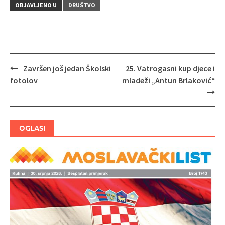
OBJAVLJENO U
DRUŠTVO
Završen još jedan Školski
25. Vatrogasni kup djece i
Navigacija
fotolov
mladeži „Antun Brlaković“
objava
OGLASI