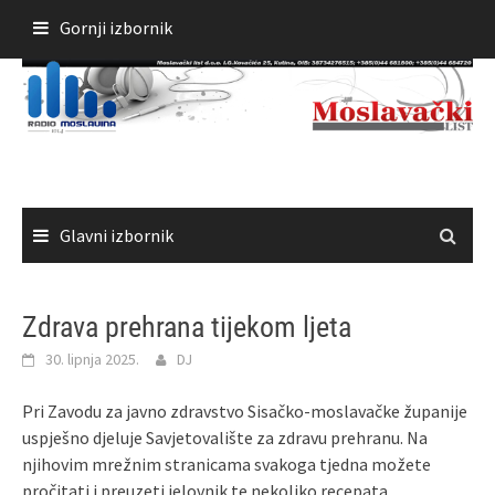
Skoči
Gornji izbornik
do
sadržaja
Glavni izbornik
Zdrava prehrana tijekom ljeta
30. lipnja 2025.
DJ
Pri Zavodu za javno zdravstvo Sisačko-moslavačke županije
uspješno djeluje Savjetovalište za zdravu prehranu. Na
njihovim mrežnim stranicama svakoga tjedna možete
pročitati i preuzeti jelovnik te nekoliko recepata.