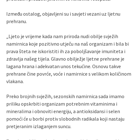
Između ostalog, objavljeni su i savjeti vezani uz ljetnu
prehranu.
„Ljeto je vrijeme kada nam priroda nudi obilje svježih
namirnica koje pozitivno utječu na naš organizam i bila bi
prava šteta ne iskoristiti ih za poboljšavanje imuniteta i
zdravlja našeg tijela. Glavno obilježje ljetne prehrane je
lagana hrana i adekvatan unos tekućine. Osnovu takve
prehrane čine povrće, voće i namirnice s velikom količinom
vlakana.
Preko brojnih svježih, sezonskih namirnica sada imamo
priliku opskrbiti organizam potrebnim vitaminima i
mineralima i obnoviti energiju, a antioksidansi i selen
pomoći će u borbi protiv slobodnih radikala koji nastaju
pretjeranim izlaganjem suncu.